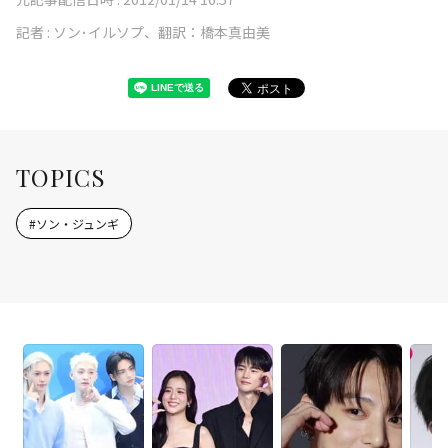
記者 :
ソン･イルソプ、翻訳：橋本真由美
TOPICS
#
ソン・ジュンギ