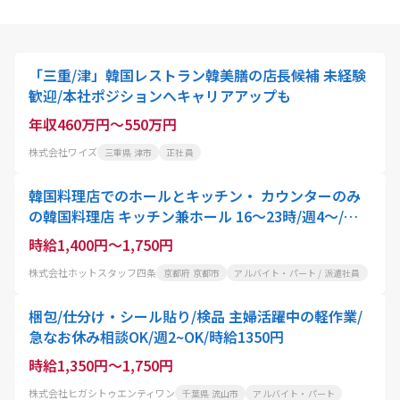
「三重/津」韓国レストラン韓美膳の店長候補 未経験
歓迎/本社ポジションへキャリアアップも
年収460万円～550万円
株式会社ワイズ
三重県 津市
正社員
韓国料理店でのホールとキッチン・ カウンターのみ
の韓国料理店 キッチン兼ホール 16～23時/週4～/時
給1400円
時給1,400円～1,750円
株式会社ホットスタッフ四条
京都府 京都市
アルバイト・パート / 派遣社員
梱包/仕分け・シール貼り/検品 主婦活躍中の軽作業/
急なお休み相談OK/週2~OK/時給1350円
時給1,350円～1,750円
株式会社ヒガシトゥエンティワン
千葉県 流山市
アルバイト・パート