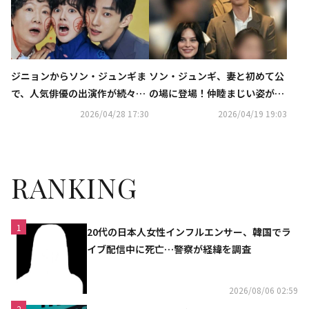
A」にて日韓同時・独占無料生
中継が決定
ジニョンからソン・ジュンギま
ソン・ジュンギ、妻と初めて公
で、人気俳優の出演作が続々！
の場に登場！仲睦まじい姿が話
ソ・イングクのファンコンも…
題に
2026/04/28 17:30
2026/04/19 19:03
5月のCSホームドラマチャンネ
ルも豊富
RANKING
1
20代の日本人女性インフルエンサー、韓国でラ
イブ配信中に死亡…警察が経緯を調査
2026/08/06 02:59
2