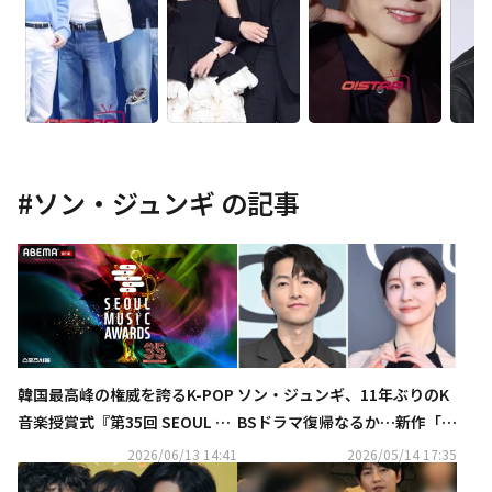
#
ソン・ジュンギ
の記事
ソン・ジュンギ、11年ぶりのK
韓国最高峰の権威を誇るK-POP
BSドラマ復帰なるか…新作「ラ
音楽授賞式『第35回 SEOUL M
ブクラウド」2027年上半期に放
USIC AWARDS』2026年6月20
2026/06/13 14:41
2026/05/14 17:35
送へ
日（土）夜6時より、「ABEM