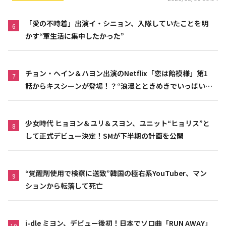
「愛の不時着」出演イ・シニョン、入隊していたことを明
6
かす“軍生活に集中したかった”
チョン・ヘイン＆ハヨン出演のNetflix「恋は飴模様」第1
7
話からキスシーンが登場！？“浪漫とときめきでいっぱいの
作品”
少女時代 ヒョヨン＆ユリ＆スヨン、ユニット“ヒョリス”と
8
して正式デビュー決定！SMが下半期の計画を公開
“覚醒剤使用で検察に送致”韓国の極右系YouTuber、マン
9
ションから転落して死亡
i-dle ミヨン、デビュー後初！日本でソロ曲「RUN AWAY」
10