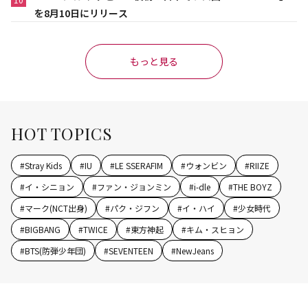
を8月10日にリリース
もっと見る
HOT TOPICS
#
Stray Kids
#
IU
#
LE SSERAFIM
#
ウォンビン
#
RIIZE
#
イ・シニョン
#
ファン・ジョンミン
#
i-dle
#
THE BOYZ
#
マーク(NCT出身)
#
パク・ジフン
#
イ・ハイ
#
少女時代
#
BIGBANG
#
TWICE
#
東方神起
#
キム・スヒョン
#
BTS(防弾少年団)
#
SEVENTEEN
#
NewJeans