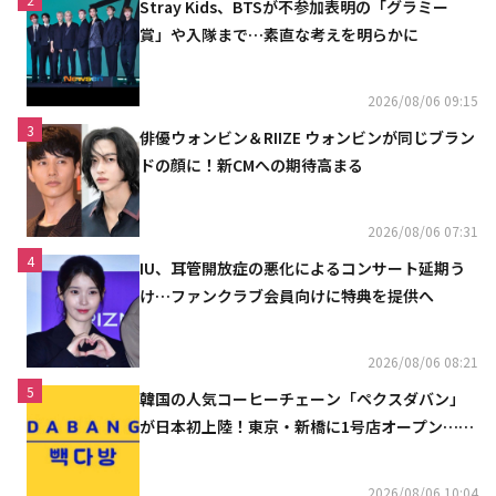
Stray Kids、BTSが不参加表明の「グラミー
賞」や入隊まで…素直な考えを明らかに
2026/08/06 09:15
3
俳優ウォンビン＆RIIZE ウォンビンが同じブラン
ドの顔に！新CMへの期待高まる
2026/08/06 07:31
4
IU、耳管開放症の悪化によるコンサート延期う
け…ファンクラブ会員向けに特典を提供へ
2026/08/06 08:21
5
韓国の人気コーヒーチェーン「ペクスダバン」
が日本初上陸！東京・新橋に1号店オープン…海
外市場へ本格進出
2026/08/06 10:04