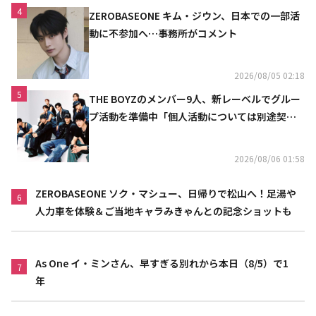
4
ZEROBASEONE キム・ジウン、日本での一部活
動に不参加へ…事務所がコメント
2026/08/05 02:18
5
THE BOYZのメンバー9人、新レーベルでグルー
プ活動を準備中「個人活動については別途契約
へ」
2026/08/06 01:58
ZEROBASEONE ソク・マシュー、日帰りで松山へ！足湯や
6
人力車を体験＆ご当地キャラみきゃんとの記念ショットも
As One イ・ミンさん、早すぎる別れから本日（8/5）で1
7
年