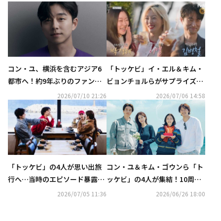
コン・ユ、横浜を含むアジア6
「トッケビ」イ・エル＆キム・
都市へ！約9年ぶりのファンミ
ビョンチョルらがサプライズ登
ーティングツアー開催を電撃発
場！扮装メイクの撮影裏話も
2026/07/10 21:26
2026/07/06 14:58
表
（動画あり）
「トッケビ」の4人が思い出旅
コン・ユ＆キム・ゴウンら「ト
行へ…当時のエピソード暴露に
ッケビ」の4人が集結！10周年
イ・ドンウクが謝罪！？コン・
記念番組がU-NEXTにて7月4日
2026/07/05 11:36
2026/06/26 18:00
ユ＆キム・ゴウンのキスシーン
より独占配信
秘話も（動画あり）