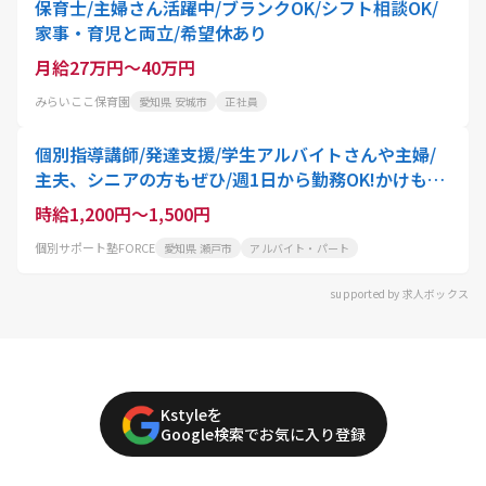
保育士/主婦さん活躍中/ブランクOK/シフト相談OK/
家事・育児と両立/希望休あり
月給27万円～40万円
みらいここ保育園
愛知県 安城市
正社員
個別指導講師/発達支援/学生アルバイトさんや主婦/
主夫、シニアの方もぜひ/週1日から勤務OK!かけもち
バイトにもおすすめ
時給1,200円～1,500円
個別サポート塾FORCE
愛知県 瀬戸市
アルバイト・パート
supported by 求人ボックス
Kstyleを
Google検索でお気に入り登録