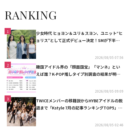
RANKING
1
少女時代 ヒョヨン＆ユリ＆スヨン、ユニット“ヒ
ョリス”として正式デビュー決定！SMが下半期
の計画を公開
2026/08/05 07:56
2
韓国アイドル界の「顔面国宝」「マンネ」とい
えば誰？K-POP推しタイプ別調査の結果が明ら
かに
2026/08/05 09:09
3
TWICEメンバーの移籍説からHYBEアイドルの脱
退まで「Kstyle 7月の記事ランキングTOP5」を
発表
2026/08/05 02:46