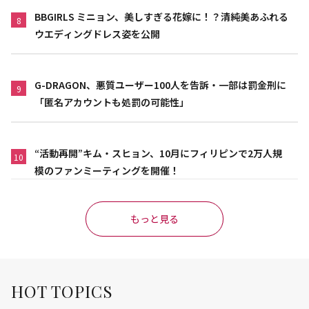
BBGIRLS ミニョン、美しすぎる花嫁に！？清純美あふれる
8
ウエディングドレス姿を公開
G-DRAGON、悪質ユーザー100人を告訴・一部は罰金刑に
9
「匿名アカウントも処罰の可能性」
“活動再開”キム・スヒョン、10月にフィリピンで2万人規
10
模のファンミーティングを開催！
もっと見る
HOT TOPICS