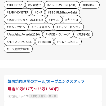
#
THE BOYZ
#
少女時代
#
ZEROBASEONE(ZB1)
#
BIGBANG
#
BABYMONSTER
#
ONF
#
BBGIRLS(Brave Girls)
#
TOMORROW X TOGETHER
#
TWICE
#
ナ・イヌ
#
キム・ウビン
#
イ・イギョン
#
チャン・ドンジュ
#
Asia Artist Awards(2026)
#
MADEIN(グループ)
#
東方神起
#
ALPHA DRIVE ONE
#
a-nation
#
キム・スヒョン
#
BTS(防弾少年団)
韓国焼肉酒場のホール/オープニングスタッフ
月給30万617円～35万1,543円
株式会社ナックス
大阪府 大阪市
正社員