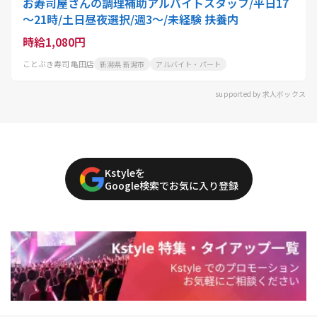
お寿司屋さんの調理補助アルバイトスタッフ/平日17
～21時/土日昼夜選択/週3～/未経験 扶養内
時給1,080円
ことぶき寿司 亀田店
新潟県 新潟市
アルバイト・パート
supported by 求人ボックス
Kstyleを
Google検索でお気に入り登録