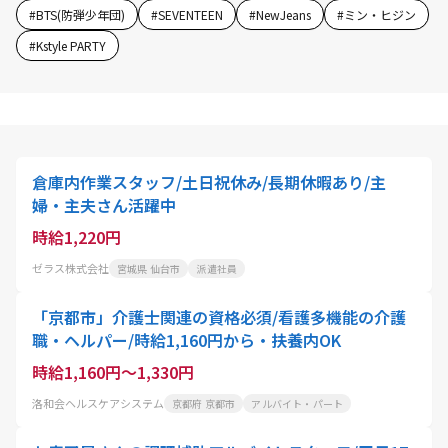
#
BTS(防弾少年団)
#
SEVENTEEN
#
NewJeans
#
ミン・ヒジン
#
Kstyle PARTY
倉庫内作業スタッフ/土日祝休み/長期休暇あり/主
婦・主夫さん活躍中
時給1,220円
ゼラス株式会社
宮城県 仙台市
派遣社員
「京都市」介護士関連の資格必須/看護多機能の介護
職・ヘルパー/時給1,160円から・扶養内OK
時給1,160円～1,330円
洛和会ヘルスケアシステム
京都府 京都市
アルバイト・パート