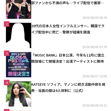
部ファンから不満の声も…ライブ配信で謝罪
「コミュニケーション不足だった」
2026/08/08 08:39
2
20代の日本人女性インフルエンサー、韓国でラ
イブ配信中に死亡…警察が経緯を調査
2026/08/06 02:59
3
「MUSIC BANK」日本公演、今年も12月に国立
競技場にて開催決定！出演アーティストに期待
2026/08/07 10:00
4
KATSEYE ソフィア、マノンに続き活動中断を発
表…当面の間は4人体制に（公式）
2026/08/08 09:21