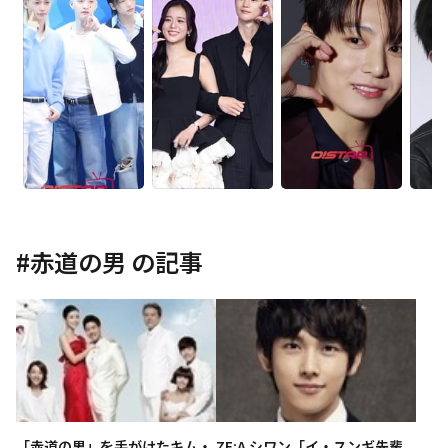
#
赤道の男
の記事
「赤道の男」を手がけたキム・
ZE:A シワン「イ・スンギ先輩