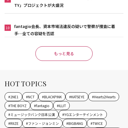
TY」プロジェクトが大盛況
fantagio会長、資本市場法違反の疑いで警察が捜査に着
10
手…全ての容疑を否認
もっと見る
HOT TOPICS
#
2NE1
#
NCT
#
BLACKPINK
#
KATSEYE
#
Hearts2Hearts
#
THE BOYZ
#
fantagio
#
ILLIT
#
ミュージックバンク日本公演
#
YGエンターテインメント
#
RIIZE
#
ファン・ジョンミン
#
BIGBANG
#
TWICE