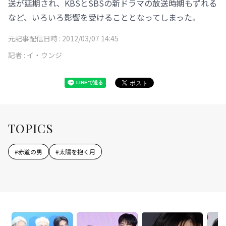
送が延期され、KBSとSBSの新ドラマの放送時期もずれる
など、いろいろ影響を受けることとなってしまった。
元記事配信日時 :
2012/03/07 14:45
記者 :
イ・ウンジ
TOPICS
#
赤道の男
#
太陽を抱く月