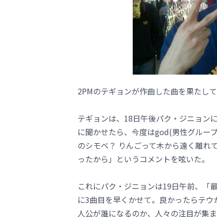
2PMのテギョンが作曲した曲を果たし
テギョンは、18日午後パク・ジニョンに
に聞かせたら、今度はgod(男性グルー
のシモベ？ りんごって木から遠く離れ
ったから」というコメントを呟いた。
これにパク・ジニョンは19日午前、「
に3曲目を早くかせて。良かったらテウ
人公が誰になるのか、人々の注目が集ま