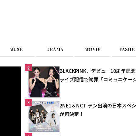
G
MUSIC
DRAMA
MOVIE
FASHI
2
BLACKPINK、デビュー10周
ライブ配信で謝罪「コミュニケー
3
2NE1＆NCT テン出演の日本ス
が再決定！