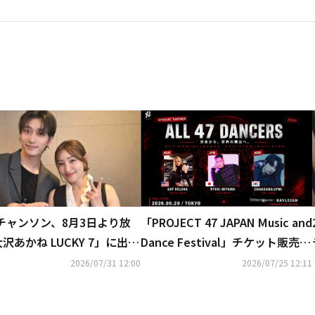
「PROJECT 47 JAPAN Music and
 チャンソン、8月3日より放
Dance Festival」チケット販売開
沢あかね LUCKY 7」に出
始のお知らせ
オフの日の過ごし方＆体づく
2026/07/31 12:00
2026/07/25 12:11
のこだわりも明らかに