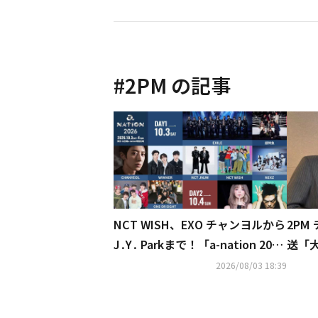
#
2PM
の記事
NCT WISH、EXO チャンヨルから
2PM
J․Y․ Parkまで！「a-nation 202
送「大
6」第1弾出演アーティスト発表
演！
2026/08/03 18:39
りへ