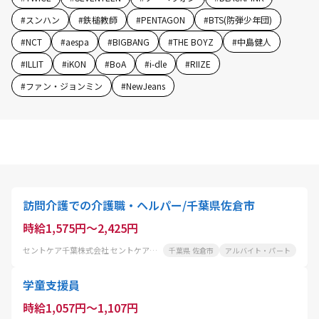
#
スンハン
#
鉄槌教師
#
PENTAGON
#
BTS(防弾少年団)
#
NCT
#
aespa
#
BIGBANG
#
THE BOYZ
#
中島健人
#
ILLIT
#
iKON
#
BoA
#
i-dle
#
RIIZE
#
ファン・ジョンミン
#
NewJeans
訪問介護での介護職・ヘルパー/千葉県佐倉市
時給1,575円～2,425円
セントケア千葉株式会社 セントケア佐倉
千葉県 佐倉市
アルバイト・パート
学童支援員
時給1,057円～1,107円