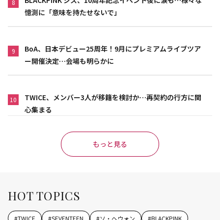
8
憶測に「意味を持たせないで」
BoA、日本デビュー25周年！9月にプレミアムライブツア
9
ー開催決定…会場も明らかに
TWICE、メンバー3人が移籍を検討か…再契約の行方に関
10
心集まる
もっと見る
HOT TOPICS
#
TWICE
#
SEVENTEEN
#
ソ・ヘウォン
#
BLACKPINK