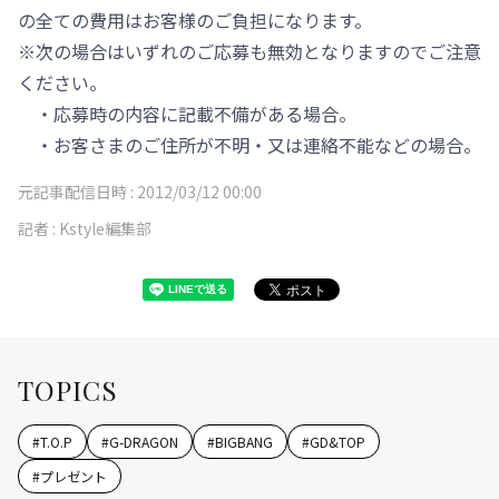
の全ての費用はお客様のご負担になります。
※次の場合はいずれのご応募も無効となりますのでご注意
ください。
・応募時の内容に記載不備がある場合。
・お客さまのご住所が不明・又は連絡不能などの場合。
元記事配信日時 :
2012/03/12 00:00
記者 :
Kstyle編集部
TOPICS
#
T.O.P
#
G-DRAGON
#
BIGBANG
#
GD&TOP
#
プレゼント