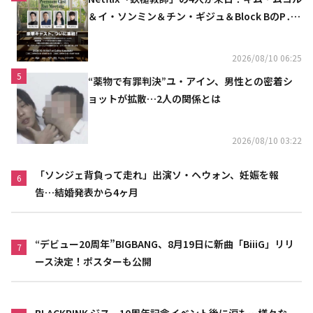
＆イ・ソンミン＆チン・ギジュ＆Block BのP․
O、10月にスペシャルファンミーティング開催
決定
2026/08/10 06:25
5
“薬物で有罪判決”ユ・アイン、男性との密着シ
ョットが拡散…2人の関係とは
2026/08/10 03:22
「ソンジェ背負って走れ」出演ソ・ヘウォン、妊娠を報
6
告…結婚発表から4ヶ月
“デビュー20周年”BIGBANG、8月19日に新曲「BiiiG」リリ
7
ース決定！ポスターも公開
BLACKPINK ジス、10周年記念イベント後に涙も…様々な