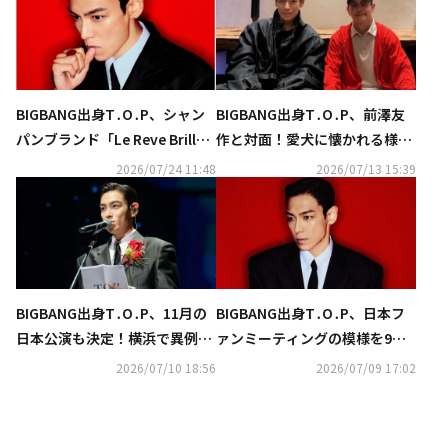
BIGBANG出身T․O․P、シャン
BIGBANG出身T․O․P、前澤友
パンブランド「Le Reve Brillan
作と対面！愛犬に懐かれる様子
t」と世界初コラボ！パッケー
の写真も「戻ってきてくれてあ
2026/07/24 11:48
2026/07/13 15:39
ジデザインを監修
りがとう」
BIGBANG出身T․O․P、11月の
BIGBANG出身T․O․P、日本フ
日本公演も決定！横浜で異例の
ァンミーティングの模様を9月1
無料招待ファンミーティング開
2日にCSテレ朝チャンネルで独
2026/07/10 18:56
2026/07/09 17:02
催「恩返しがしたかった」
占放送