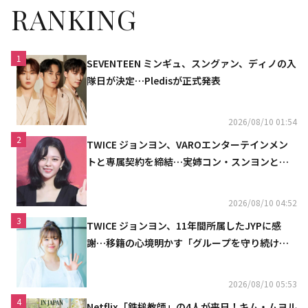
RANKING
1
SEVENTEEN ミンギュ、スングァン、ディノの入
隊日が決定…Pledisが正式発表
2026/08/10 01:54
2
TWICE ジョンヨン、VAROエンターテインメン
トと専属契約を締結…実姉コン・スンヨンと同
じ事務所（公式）
2026/08/10 04:52
3
TWICE ジョンヨン、11年間所属したJYPに感
謝…移籍の心境明かす「グループを守り続け
る」
2026/08/10 05:53
4
Netflix「鉄槌教師」の4人が来日！キム・ムヨル