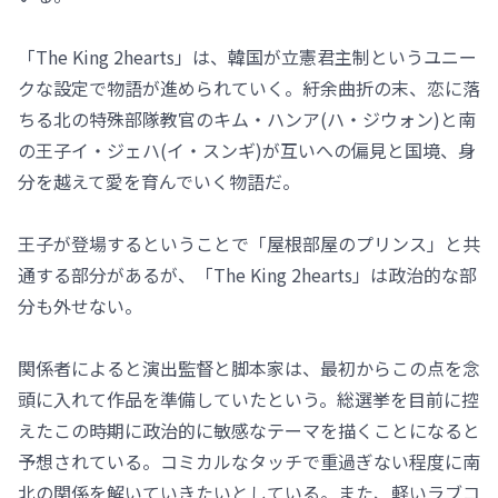
「The King 2hearts」は、韓国が立憲君主制というユニー
クな設定で物語が進められていく。紆余曲折の末、恋に落
ちる北の特殊部隊教官のキム・ハンア(ハ・ジウォン)と南
の王子イ・ジェハ(イ・スンギ)が互いへの偏見と国境、身
分を越えて愛を育んでいく物語だ。
王子が登場するということで「屋根部屋のプリンス」と共
通する部分があるが、「The King 2hearts」は政治的な部
分も外せない。
関係者によると演出監督と脚本家は、最初からこの点を念
頭に入れて作品を準備していたという。総選挙を目前に控
えたこの時期に政治的に敏感なテーマを描くことになると
予想されている。コミカルなタッチで重過ぎない程度に南
北の関係を解いていきたいとしている。また、軽いラブコ