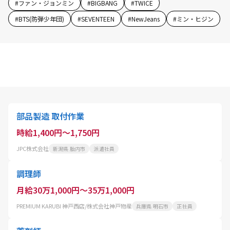
#
ファン・ジョンミン
#
BIGBANG
#
TWICE
#
BTS(防弾少年団)
#
SEVENTEEN
#
NewJeans
#
ミン・ヒジン
部品製造 取付作業
時給1,400円～1,750円
JPC株式会社
新潟県 胎内市
派遣社員
調理師
月給30万1,000円～35万1,000円
PREMIUM KARUBI 神戸西店/株式会社神戸物産
兵庫県 明石市
正社員