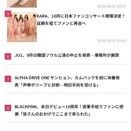
2026/08/07 03:57
5
KARA、10月に日本ファンコンサート開催決定！
延期を経てファンと再会へ
2026/08/07 03:42
JO1、9月の韓国ソウル公演の中止を発表…事務所が謝罪
6
ALPHA DRIVE ONE サンヒョン、カムバックを前に休養発
7
表「声帯ポリープと診断…明日手術を受ける」
BLACKPINK、本日デビュー10周年！直筆手紙でファンに感
8
謝「皆さんのおかげでここまで来られた」