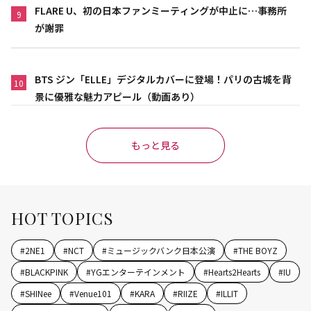
FLARE U、初の日本ファンミーティングが中止に…事務所
9
が謝罪
BTS ジン「ELLE」デジタルカバーに登場！パリの古城を背
10
景に優雅な魅力アピール（動画あり）
もっと見る
HOT TOPICS
#
2NE1
#
NCT
#
ミュージックバンク日本公演
#
THE BOYZ
#
BLACKPINK
#
YGエンターテインメント
#
Hearts2Hearts
#
IU
#
SHINee
#
Venue101
#
KARA
#
RIIZE
#
ILLIT