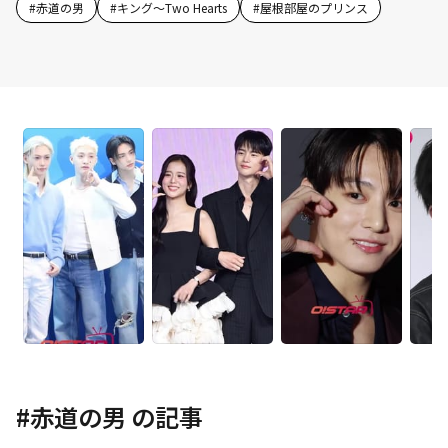
#
赤道の男
#
キング～Two Hearts
#
屋根部屋のプリンス
#
赤道の男
の記事