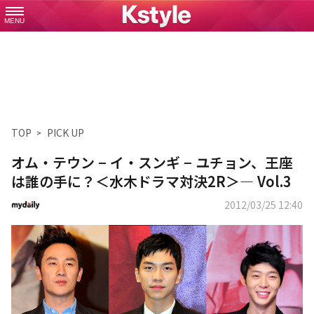
MENU
TOP
PICK UP
オム・テウン − イ・スンギ − ユチョン、王座
は誰の手に？＜水木ドラマ対決2R＞— Vol.3
2012/03/25 12:40