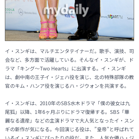
イ・スンギは、マルチエンタテイナーだ。歌手、演技、司
会など、多方面で活躍している。そんなイ・スンギが、ド
ラマ「キング～Two Hearts」に出演する。イ・スンギ
は、劇中南の王子イ・ジェハ役を演じ、北の特殊部隊の教
官のキム・ハンア役を演じるハ・ジウォンを共演する。
イ・スンギは、2010年のSBS水木ドラマ「僕の彼女は九
尾狐」以降、1年6ヶ月ぶりにドラマ復帰する。SBS「華
麗なる遺産」などの主演ドラマで大人気となったイ・スン
ギの新作が気になる。今回演じる役は、”皇帝”と呼ばれて
いるイ・スンギにぴったりの役だ。また、人気女優ハ・ジ