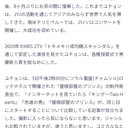
後、8ヶ月ぶりにお茶の間に復帰した。これまでユチョン
は、JYJの活動を通じてアジアのみならず世界で人気を博
してきた。南米チリとペルーでは、JYJソロコンサートを
開催し、大成功を収めている。
2010年のKBS 2TV「トキメキ☆成均館スキャンダル」を
通じて安定した演技を見せたユチョンは、各種授賞式で男
優新人賞を総なめにした。
ユチョンは、5日午後2時30分にソウル蚕室(チャムシル)ロ
ッテホテルで開催された「屋根部屋のプリンス」の制作発
表会で、「インターネットを見ていたら『キング～Two H
earts』『赤道の男』『屋根部屋のプリンス』が、同じ日
にスタートすることについて比較している記事が目立ちま
した。撮影に入ったら気にならないと思います。ジャンル
も比較されていますが、違うと思いますし。コミカルなと