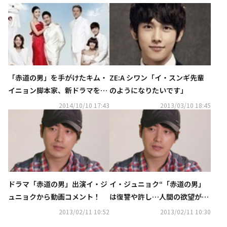
「赤道の男」を手がけたキム・
ZE:A シワン「イ・スンギ先輩
イニョン脚本家、新ドラマを準
のようになりたいです」
備中
2014/10/10 17:43
2013/03/10 18:45
ドラマ「赤道の男」出演イ・ジ
イ・ジュニョク“「赤道の男」
ュニョクから動画コメント！
は復讐や許し…人間の欲望が描
かれたドラマ”
2013/02/11 10:52
2013/02/11 10:30