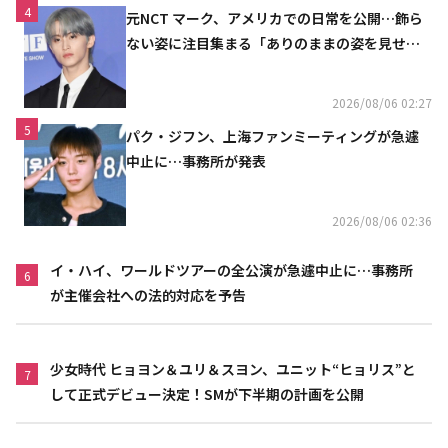
4
元NCT マーク、アメリカでの日常を公開…飾ら
ない姿に注目集まる「ありのままの姿を見せた
い」（動画あり）
2026/08/06 02:27
5
パク・ジフン、上海ファンミーティングが急遽
中止に…事務所が発表
2026/08/06 02:36
イ・ハイ、ワールドツアーの全公演が急遽中止に…事務所
6
が主催会社への法的対応を予告
少女時代 ヒョヨン＆ユリ＆スヨン、ユニット“ヒョリス”と
7
して正式デビュー決定！SMが下半期の計画を公開