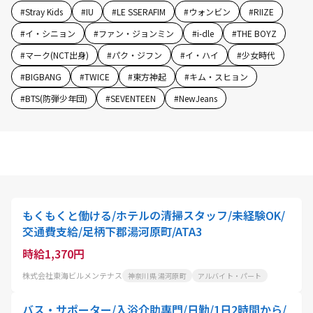
#
Stray Kids
#
IU
#
LE SSERAFIM
#
ウォンビン
#
RIIZE
#
イ・シニョン
#
ファン・ジョンミン
#
i-dle
#
THE BOYZ
#
マーク(NCT出身)
#
パク・ジフン
#
イ・ハイ
#
少女時代
#
BIGBANG
#
TWICE
#
東方神起
#
キム・スヒョン
#
BTS(防弾少年団)
#
SEVENTEEN
#
NewJeans
もくもくと働ける/ホテルの清掃スタッフ/未経験OK/
交通費支給/足柄下郡湯河原町/ATA3
時給1,370円
株式会社東海ビルメンテナス
神奈川県 湯河原町
アルバイト・パート
バス・サポーター/入浴介助専門/日勤/1日2時間から/