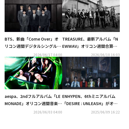
BTS、新曲「Come Over」オ
TREASURE、最新アルバム「N
リコン週間デジタルシングルラ
EWWAV」オリコン週間合算ア
ンキングで1位獲得！
ルバムランキング1位に！
2026/06/17 04:00
2026/06/10 16:03
aespa、2ndフルアルバム「LE
ENHYPEN、6thミニアルバム
MONADE」オリコン週間音楽ラ
「DESIRE : UNLEASH」がオリ
ンキングで初の1位を獲得！
コンランキングで1位を獲得！
2026/06/03 04:00
2025/06/09 16:22