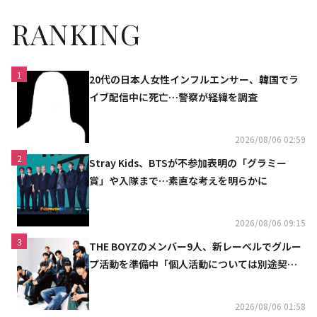
RANKING
1
20代の日本人女性インフルエンサー、韓国でラ
イブ配信中に死亡…警察が経緯を調査
2026/08/06 02:59
2
Stray Kids、BTSが不参加表明の「グラミー
賞」や入隊まで…素直な考えを明らかに
2026/08/06 09:15
3
THE BOYZのメンバー9人、新レーベルでグルー
プ活動を準備中「個人活動については別途契約
へ」
2026/08/06 01:58