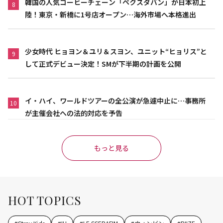
韓国の人気コーヒーチェーン「ペクスダバン」が日本初上
8
陸！東京・新橋に1号店オープン…海外市場へ本格進出
少女時代 ヒョヨン＆ユリ＆スヨン、ユニット“ヒョリス”と
9
して正式デビュー決定！SMが下半期の計画を公開
イ・ハイ、ワールドツアーの全公演が急遽中止に…事務所
10
が主催会社への法的対応を予告
もっと見る
HOT TOPICS