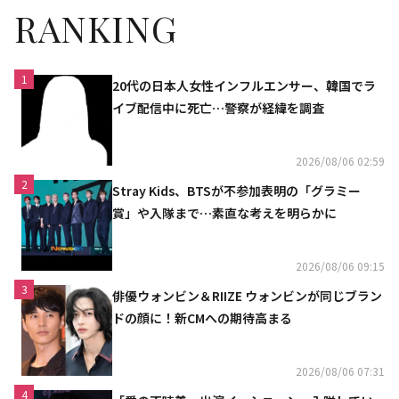
RANKING
1
20代の日本人女性インフルエンサー、韓国でラ
イブ配信中に死亡…警察が経緯を調査
2026/08/06 02:59
2
Stray Kids、BTSが不参加表明の「グラミー
賞」や入隊まで…素直な考えを明らかに
2026/08/06 09:15
3
俳優ウォンビン＆RIIZE ウォンビンが同じブラン
ドの顔に！新CMへの期待高まる
2026/08/06 07:31
4