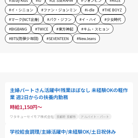
#
Stray Kids
#
IU
#
LE SSERAFIM
#
ウォンビン
#
RIIZE
#
イ・シニョン
#
ファン・ジョンミン
#
i-dle
#
THE BOYZ
#
マーク(NCT出身)
#
パク・ジフン
#
イ・ハイ
#
少女時代
#
BIGBANG
#
TWICE
#
東方神起
#
キム・スヒョン
#
BTS(防弾少年団)
#
SEVENTEEN
#
NewJeans
主婦パートさん活躍中!残業ほぼなし 未経験OKの軽作
業 週2日からの扶養内勤務
時給1,150円～
ワタキューセイモア株式会社
京都府 京都市
アルバイト・パート
学校給食調理/主婦活躍中/未経験OK/土日祝休み