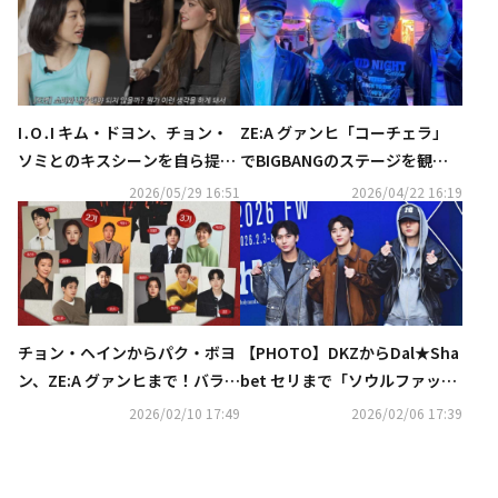
I․O․I キム・ドヨン、チョン・
ZE:A グァンヒ「コーチェラ」
ソミとのキスシーンを自ら提案
でBIGBANGのステージを観
「元々ビンタをする予定だっ
覧…再会ショットが話題に（動
2026/05/29 16:51
2026/04/22 16:19
た」（動画あり）
画あり）
チョン・ヘインからパク・ボヨ
【PHOTO】DKZからDal★Sha
ン、ZE:A グァンヒまで！バラエ
bet セリまで「ソウルファッシ
ティ番組「マニト・クラブ」豪
ョンウィーク」に出席
2026/02/10 17:49
2026/02/06 17:39
華ラインナップを追加公開