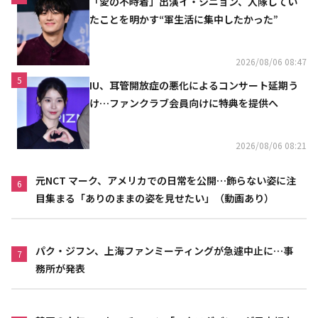
「愛の不時着」出演イ・シニョン、入隊してい
たことを明かす“軍生活に集中したかった”
2026/08/06 08:47
5
IU、耳管開放症の悪化によるコンサート延期う
け…ファンクラブ会員向けに特典を提供へ
2026/08/06 08:21
元NCT マーク、アメリカでの日常を公開…飾らない姿に注
6
目集まる「ありのままの姿を見せたい」（動画あり）
パク・ジフン、上海ファンミーティングが急遽中止に…事
7
務所が発表