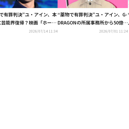
物で有罪判決”ユ・アイン、本
“薬物で有罪判決”ユ・アイン、G-
に芸能界復帰？映画「ホー
DRAGONの所属事務所から50億ウ
IP試写会での目撃談が話題
ォンでオファー？報道に関心集ま
2026/07/14 11:34
2026/07/01 11:24
る