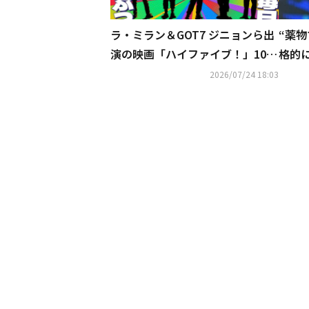
ラ・ミラン＆GOT7 ジニョンら出
“薬
演の映画「ハイファイブ！」10月
格的
16日より日本公開！ビジュアル＆
プ」V
2026/07/24 18:03
特報が解禁