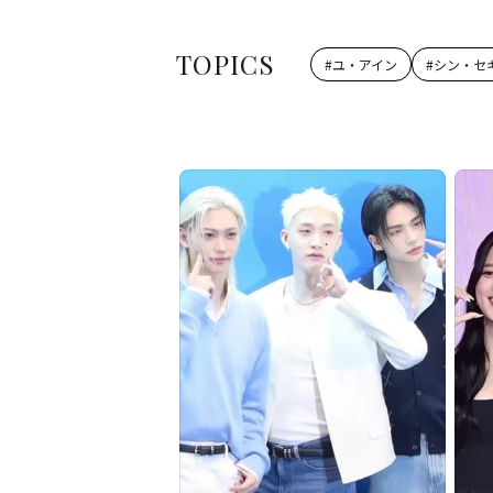
TOPICS
#
ユ・アイン
#
シン・セ