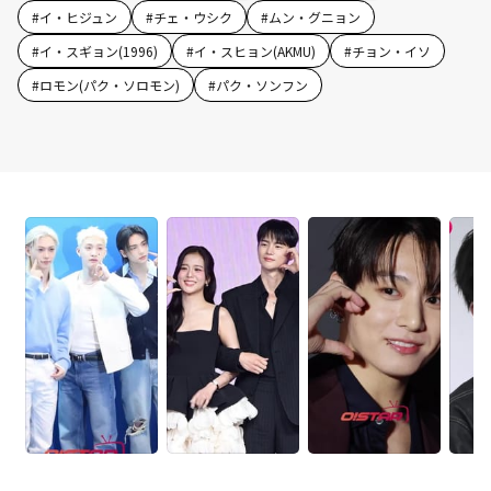
#
イ・ヒジュン
#
チェ・ウシク
#
ムン・グニョン
#
イ・スギョン(1996)
#
イ・スヒョン(AKMU)
#
チョン・イソ
#
ロモン(パク・ソロモン)
#
パク・ソンフン