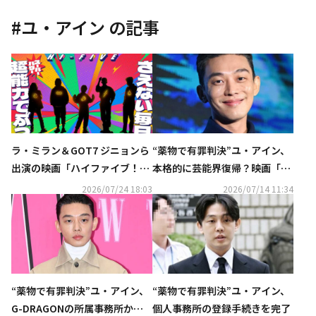
#
ユ・アイン
の記事
ラ・ミラン＆GOT7 ジニョンら
“薬物で有罪判決”ユ・アイン、
出演の映画「ハイファイブ！」
本格的に芸能界復帰？映画「ホ
10月16日より日本公開！ビジュ
ープ」VIP試写会での目撃談が
2026/07/24 18:03
2026/07/14 11:34
アル＆特報が解禁
話題
“薬物で有罪判決”ユ・アイン、
“薬物で有罪判決”ユ・アイン、
G-DRAGONの所属事務所から5
個人事務所の登録手続きを完了