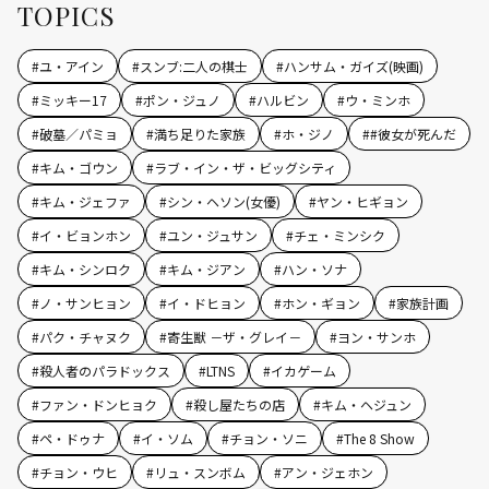
TOPICS
#
ユ・アイン
#
スンブ:二人の棋士
#
ハンサム・ガイズ(映画)
#
ミッキー17
#
ポン・ジュノ
#
ハルビン
#
ウ・ミンホ
#
破墓／パミョ
#
満ち足りた家族
#
ホ・ジノ
#
#彼女が死んだ
#
キム・ゴウン
#
ラブ・イン・ザ・ビッグシティ
#
キム・ジェファ
#
シン・ヘソン(女優)
#
ヤン・ヒギョン
#
イ・ビョンホン
#
ユン・ジュサン
#
チェ・ミンシク
#
キム・シンロク
#
キム・ジアン
#
ハン・ソナ
#
ノ・サンヒョン
#
イ・ドヒョン
#
ホン・ギョン
#
家族計画
#
パク・チャヌク
#
寄生獣 －ザ・グレイ－
#
ヨン・サンホ
#
殺人者のパラドックス
#
LTNS
#
イカゲーム
#
ファン・ドンヒョク
#
殺し屋たちの店
#
キム・ヘジュン
#
ペ・ドゥナ
#
イ・ソム
#
チョン・ソニ
#
The 8 Show
#
チョン・ウヒ
#
リュ・スンボム
#
アン・ジェホン