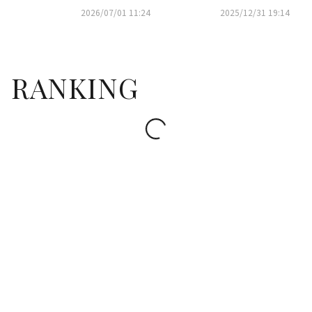
0億ウォンでオファー？報道に
2026/07/01 11:24
2025/12/31 19:14
関心集まる
RANKING