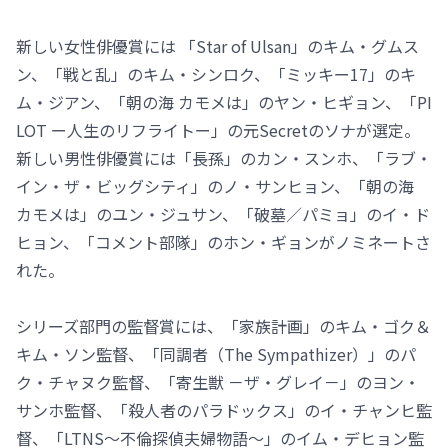
新しい女性俳優賞には 「Star of Ulsan」のキム・グムス
ン、「戦と乱」のキム・シンロク、「ミッキー17」のキ
ム・ジアン、「朝の海 カモメは」のヤン・ヒギョン、「PI
LOT ー人生のリフライトー」の元Secretのソナが選定。
新しい男性俳優賞には「長孫」のカン・スンホ、「ラブ・
イン・ザ・ビッグシティ」のノ・サンヒョン、「朝の海
カモメは」のユン・ジュサン、「破墓／パミョ」のイ・ド
ヒョン、「コメント部隊」のホン・ギョンがノミネートさ
れた。
シリーズ部門の監督賞には、「家族計画」のキム・ゴク＆
キム・ソン監督、「同調者（The Sympathizer）」のパ
ク・チャヌク監督、「寄生獣 －ザ・グレイ－」のヨン・
サンホ監督、「殺人者のパラドックス」のイ・チャンヒ監
督、「LTNS～不倫探偵夫婦物語～」のイム・デヒョン監