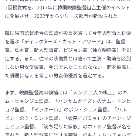
1回授賞式を、2017年に韓国映画監督組合主催のイベント
に発展させ、2022年からシリーズ部門が新設された。
韓国映画監督組合の監督が投票を通じて今年の監督と俳優
を選ぶ「ディレクターズ・カット・アワード」は、監督
賞、脚本賞、新人監督賞、ビジョン賞（独立映画賞）を選
定する。また、従来の映画賞とは違って主演・助演を区別
しない男女俳優賞、今まで見たことのなない一面を披露し
た俳優に与える新しい男女俳優賞を選定する。
まず、映画監督賞の候補には「スンブ:二人の棋士」のキ
ム・ヒョンジュ監督、「ハンサムガイズ」のナム・ドンヒ
ョプ監督、「ミッキー17」のポン・ジュノ監督、「ハル
ビン」のウ・ミンホ監督、「破墓／パミョ」のチャン・ジ
ェヒョン監督、「満ち足りた家族」のホ・ジノ監督が名を
連ねた。新人監督賞には「退魔録」のキム・ドンチョル監