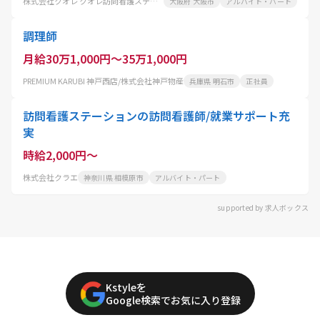
株式会社クオレ クオレ訪問看護ステーション千鳥橋
大阪府 大阪市
アルバイト・パート
調理師
月給30万1,000円～35万1,000円
PREMIUM KARUBI 神戸西店/株式会社神戸物産
兵庫県 明石市
正社員
訪問看護ステーションの訪問看護師/就業サポート充
実
時給2,000円～
株式会社クラエ
神奈川県 相模原市
アルバイト・パート
supported by 求人ボックス
Kstyleを
Google検索でお気に入り登録