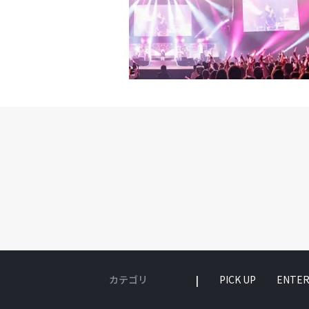
のを楽しく思って、もっ
ズ／内部者たち」は財閥
ンさえ無ければ、15歳
ついて妥協する気は全く
め、そのシーンを映画に
出たのは当たり前だと思
加減なく堂々とむき出し
韓国の問題であるので、
大きな力を発揮したと信
中した」
カテゴリ
PICK UP
ENTER