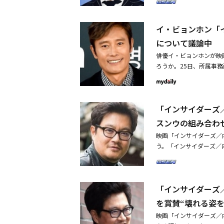
係者は5日午後、OSEN
いる」と明らかにした。イ
イ・ビョンホン「
長たち」はウ・ミンホ監
に、韓国政治の裏歴史を
について議論中
威を奮っていたキム・ヒョ
俳優イ・ビョンホンが映
を解任され、一夜にして
ろうか。25日、所属事
激しい不安に耐えきれず、
がウ・ミンホ監督と映画
リで行方不明になり、つ
関係者は「まだシナリオ
A 南山の部長たち」は
督は「麻薬王」のシナリ
「インサイダーズ
資金を儲けた人物のスト
関心が集中している。二
スンウの組み合わ
観客動員数900万人を
映画「インサイダーズ／
リジナル」まで公開され
う。「インサイダーズ／
ン、チョ・スンウ、ペク
主人公はまさに「インサ
サイダーズ／内部者たち
「インサイダーズ
ために、原作にはなかっ
間で葛藤するウ検察官を
を賞賛“壊れる姿
してほしいと思った。だ
映画「インサイダーズ／
たいけれど、汚いやり方