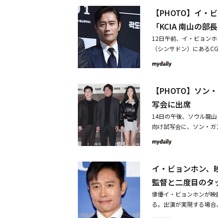
代史をスクリーンに込め
Secretのソナが選定
【PHOTO】イ
戻すために命をかけた独
ティ」のノ・サンヒョン
祖国を失った時代を生き
ン、「コメント部隊」の
「KCIA 南山の
ど、複雑な感情とアクシ
画」のキム・ゴク＆キム・ソ
12日午前、イ・ビョン
南山の部長たち」「ただ悪よ
生獣 －ザ・グレイ－」
（シンサドン）にあるCG
悪より救いたまえ」「パ
S～不倫探偵夫婦物語～
制作報告会に出席した。「
をはじめ、トップスタッ
監督が名を連ねた。シリ
長キム・ギュピョン（イ
ン大作の誕生を予告し、2
「家族計画」のペ・ドゥナ
描いた映画だ。・イ・ビョ
－」のチョン・ソニ、「T
【PHOTO】ソ
群の演技力・イ・ビョンホ
た。男性俳優賞では「家
からも高い関心
写会に出席
ホン、「イカゲーム シ
ェ・ウシクが競争を繰り
14日の午後、ソウル龍
呼んでいる」シーズン2
向け試写会に、ソン・ガ
イ・スヒョン、「殺人者
ウ・ミンホ監督が出席し
は「殺人者のパラドック
クター予告編を公開強烈
パク・ソンフン、「大都
ウ・ミンホ監督との相性
クが選定された。「第2
イ・ビョンホン、映
る。
監督と二度目のタ
俳優イ・ビョンホンが映画
る。出演が実現する場合
来、2度目の作品になる