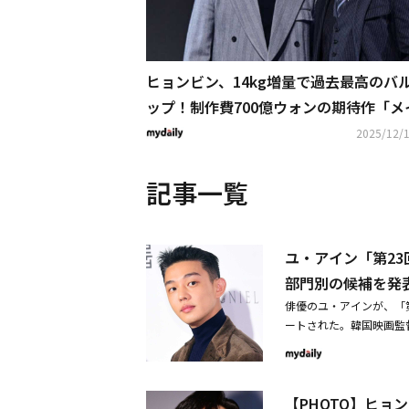
ヒョンビン、14kg増量で過去最高のバ
ップ！制作費700億ウォンの期待作「メ
ド・イン・コリア」豪華キャスト集結
2025/12/1
記事一覧
ユ・アイン「第2
部門別の候補を発
俳優のユ・アインが、「
ートされた。韓国映画監督
ード」授賞式の部門別候補
映画監督組合の正会員・
ット・アワード」は、1
【PHOTO】ヒ
式を、2017年に韓国映