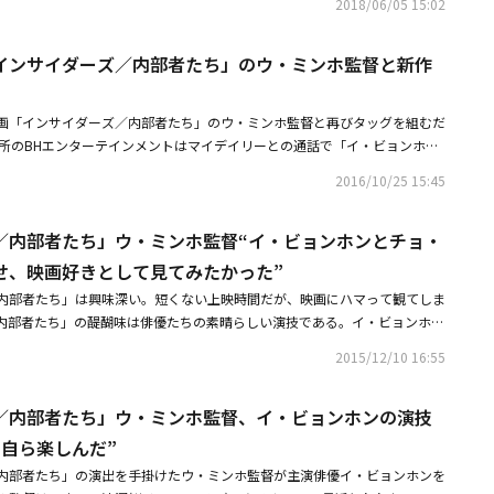
2018/06/05 15:02
との取材で「イ・ビョンホンが『KCIA 南山の部長たち』への出演を検討して
・ビョンホンはキム・ジェギュ役のオファーを受けた。「KCIA 南山の部
インサイダーズ／内部者たち」のウ・ミンホ監督と新作
督の復帰作で、韓国中央情報部の部長たちと彼らが主導した工作政治を題材
暴く。朴正煕（パク・ジョンヒ）元大統領に次ぐ第二人者として君臨し、猛
ンウクは、3選改憲案が可決された直後の1969年10月、中央情報部長職
画「インサイダーズ／内部者たち」のウ・ミンホ監督と再びタッグを組むだ
権力の座から追い出されて力を失った上、普段から多くの敵を作ったため、
務所のBHエンターテインメントはマイデイリーとの通話で「イ・ビョンホン
1973年4月秘密裏に亡命した。1979年10月初旬、キム・ヒョンウクはパ
『麻薬王』の出演と関連して話し合ったのは事実だ」と伝えた。ただ、この
いに真相が解明されないまま、今までミステリーとして残っている。「KCI
2016/10/25 15:45
は完成していないため、決まったことは何もない」と伝えた。ウ・ミンホ監
キャスティングを終え、今年下半期に撮影に入る予定だ。
オを執筆中だ。日本統治時代に中国と日本に麻薬を売り、朝鮮の独立運動の
／内部者たち」ウ・ミンホ監督“イ・ビョンホンとチョ・
ーリーを描く。イ・ビョンホンとウ・ミンホ監督が再びタッグを組むのか、
人は昨年、映画「インサイダーズ／内部者たち」でタッグを組んだ。同作は
せ、映画好きとして見てみたかった”
突破し、その人気に支えられ、ディレクターズカット版「内部者たち：ザ・オ
内部者たち」は興味深い。短くない上映時間だが、映画にハマって観てしま
た。
内部者たち」の醍醐味は俳優たちの素晴らしい演技である。イ・ビョンホ
・ユンシクの演技は見応えがある。このような俳優たちの演技を導き出した
2015/12/10 16:55
イダーズ／内部者たち」のウ・ミンホ監督である。ウ・ミンホ監督が「イン
」で表現したかったのは、個人が持っている欲望であった。これを表現する
／内部者たち」ウ・ミンホ監督、イ・ビョンホンの演技
たキャラクターであるウ検察官を作り出した。正義感と成功のための欲望の
チョ・スンウは見事に表現した。「すべてのキャラクターが欲望を丸出しに
を自ら楽しんだ”
から原作にはなかったウ検察官のキャラクターを作った。ウ検察官は成功し
内部者たち」の演出を手掛けたウ・ミンホ監督が主演俳優イ・ビョンホンを
で成功したい気はない人物だ。成功と正義どちらにも偏ることなく、率直に