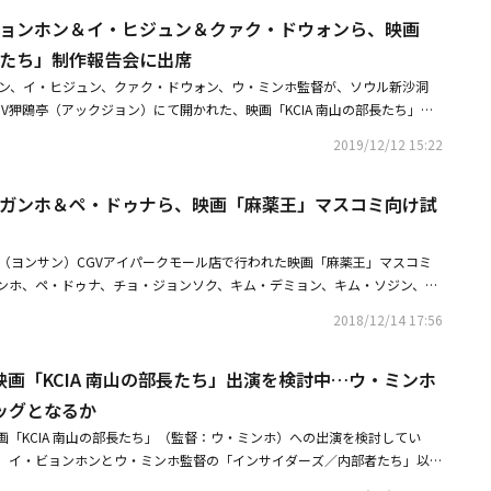
てきた。新作「ハルビン」は1900年代初め、ハルビンを舞台に祖国を取り
。新しい男性俳優賞には「長孫」のカン・スンホ、「ラブ・イン・ザ・ビッグシ
・ビョンホン＆イ・ヒジュン＆クァク・ドウォンら、映画
立運動家のストーリーを描くスパイアクション大作だ。ヒョンビンは作中、
、「朝の海 カモメは」のユン・ジュサン、「破墓／パミョ」のイ・ドヒョ
ている者の寂しさと命がけの独立運動を展開する過程で感じる不安、責任な
ホン・ギョンがノミネートされた。シリーズ部門の監督賞には、「家族計
部長たち」制作報告会に出席
ョン演技をこなすという。同作は「インサイダーズ／内部者たち」「KCIA
ン監督、「同調者（The Sympathizer）」のパク・チャヌク監督、「寄
ホン、イ・ヒジュン、クァク・ドウォン、ウ・ミンホ監督が、ソウル新沙洞
り救いたまえ」などを手がけてきたHIVE MEDIA CORPが制作。「ただ
のヨン・サンホ監督、「殺人者のパラドックス」のイ・チャンヒ監督、「LTN
V狎鴎亭（アックジョン）にて開かれた、映画「KCIA 南山の部長たち」の
ラサイト 半地下の家族」「スノーピアサー」のホン・ギョンピョ撮影監督
」のイム・デヒョン監督、「イカゲーム シーズン2」のファン・ドンヒョク
KCIA 南山の部長たち」は、1979年に第二の権力者と呼ばれた中央情報部
フたちが合流する予定だ。韓国とロシア、中国を行き来するスパイアクショ
ーズ部門・女性俳優賞の候補には、「殺し屋たちの店」のキム・ヘジュン、
2019/12/12 15:22
・ビョンホン）が、韓国大統領暗殺事件を起こすまでの全40日間の物語を
022年のクランクインを控えている。
、「LTNS～不倫探偵夫婦物語～」のイ・ソム、「寄生獣 －ザ・グレイ
ンホン主演、映画「KCIA 南山の部長たち」緊張感漂う予告映像を公開抜
he 8 Show ～極限のマネーショー～」のチョン・ウヒがノミネートされ
ン・ガンホ＆ペ・ドゥナら、映画「麻薬王」マスコミ向け試
ン主演、映画「KCIA 南山の部長たち」海外版ポスターが公開米メディア
族計画」のリュ・スンボム、「LTNS～不倫探偵夫婦物語～」のアン・ジェ
ーズン2」のイ・ビョンホン、「殺人者のパラドックス」のイ・ヒジュン＆チ
広げる。新しい女性俳優賞には「殺し屋たちの店」のクム・ヘナ、「地獄が
山（ヨンサン）CGVアイパークモール店で行われた映画「麻薬王」マスコミ
のムン・グニョン、「大都市の愛し方」のイ・スギョン、「家族計画」の
ンホ、ペ・ドゥナ、チョ・ジョンソク、キム・デミョン、キム・ソジン、
のパラドックス」のチョン・イソがノミネートされた。新しい男性俳優賞に
た。・ソン・ガンホ＆ペ・ドゥナら出演「麻薬王」第2弾ポスター＆キャラ
2018/12/14 17:56
ス」のキム・ヨハン、「家族計画」のロモン、「イカゲーム シーズン2」の
な個性に注目・ソン・ガンホ主演映画「麻薬王」韓国で12月に公開予定
市の愛し方」のチン・ホウン、「殺人者のパラドックス」のヒョン・ボンシ
に期待
3回ディレクターズ・カット・アワード」は、5月20日午後7時より開催され
画「KCIA 南山の部長たち」出演を検討中…ウ・ミンホ
ッグとなるか
「KCIA 南山の部長たち」（監督：ウ・ミンホ）への出演を検討してい
、イ・ビョンホンとウ・ミンホ監督の「インサイダーズ／内部者たち」以
ものとみられる。イ・ビョンホンの所属事務所BHエンターテインメントの関