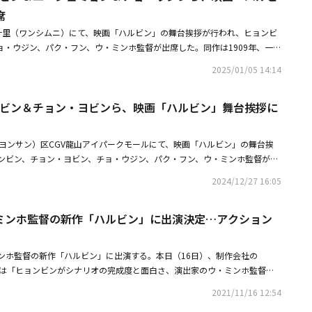
監督が投票を通じて今年の監督と俳優を選ぶ「ディレクターズ・カット・ア
席
本賞、新人監督賞、ビジョン賞（独立映画賞）を選定する。また、従来の映
往十里（ワンシムニ）にて、映画「ハルビン」の舞台挨拶が行われ、ヒョンビ
演を区別しない男女俳優賞、今まで見たことのなない一面を披露した俳優に
ョ・ウジン、パク・フン、ウ・ミンホ監督が出席した。同作は1909年、一つ
を選定する。まず、映画監督賞の候補には「スンブ:二人の棋士」のキム・
へ向かう人々と、彼らを追う者たちの息の詰まる追跡と疑いを描いた作品
サムガイズ」のナム・ドンヒョプ監督、「ミッキー17」のポン・ジュノ監
2025/01/05 14:14
ディアの取材によるものです。写真にばらつきがございますので、予めご了
ミンホ監督、「破墓／パミョ」のチャン・ジェヒョン監督、「満ち足りた家
ン主演の映画「ハルビン」公開から9日で観客動員数300万人を突破スペシ
を連ねた。新人監督賞には「退魔録」のキム・ドンチョル監督、「#彼女が
ョンビン＆チョン・ヨビンら、映画「ハルビン」舞台挨拶に
ン・イェジン、夫ヒョンビンの主演映画のVIP試写会に参加「私の方が緊
督、「ハンサムガイズ」のナム・ドンヒョプ監督、「Work to Do」のパ
長孫」のオ・ジョンミン監督がノミネートされた。脚本賞の候補には「スン
・ヒョンジュ＆ユン・ジョンビン監督、「朝の海 カモメは」のパク・イウン
（ヨンサン）区CGV龍山アイパークモールにて、映画「ハルビン」の舞台挨
のポン・ジュノ監督、「長孫」のオ・ジョンミン監督、「破墓／パミョ」の
ンビン、チョン・ヨビン、チョ・ウジン、パク・フン、ウ・ミンホ監督が出
がノミネートされた。ビジョン賞には「マッコリが教えてくれる」のキム・
年、一つの目的のためにハルビンへ向かう人々と、彼らを追う者たちの息の詰
2024/12/27 16:05
のキム・ドンチョル監督、「朝の海 カモメは」のパク・イウン監督、「Wo
作品だ。※この記事は現地メディアの取材によるものです。写真にばらつき
・ホンジュン、「長孫」のオ・ジョンミン監督、「娘について」のイ・ミラン監督
ご了承ください。・ソン・イェジン、夫ヒョンビンの主演映画のVIP試写会
た、女性俳優賞には「ラブ・イン・ザ・ビッグシティ」のキム・ゴウン、
ミンホ監督の新作「ハルビン」に出演決定…アクション
・【PHOTO】ヒョンビン＆イ・ドンウク＆チョ・ウジンら、映画「ハルビ
・ゴウン、「彼女に」のキム・ジェファ、「#彼女が死んだ」のシン・ヘソ
」のヤン・ヒギョンが名を連ね、競争を繰り広げる。男性俳優賞には「ミッ
ンホ監督の新作「ハルビン」に出演する。本日（16日）、制作会社の
・パティンソン、映画「スンブ:二人の棋士」のイ・ビョンホン＆ユ・アイン、
 CORPは「ヒョンビンがシナリオの完成度と面白さ、演出家のウ・ミンホ監督へ
ユン・ジュサン、「破墓／パミョ」のチェ・ミンシクが選定された。新しい
ン』への出演を決定した」と伝えた。これまでウ・ミンホ監督は映画「イン
 of Ulsan」のキム・グムスン、「戦と乱」のキム・シンロク、「ミッキー1
2021/11/16 12:54
「麻薬王」「KCIA 南山の部長たち」などを通じて、激動の大韓民国の現
の海 カモメは」のヤン・ヒギョン、「PILOT ー人生のリフライトー」の元