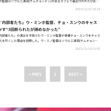
監督はソウル三清洞(サムチョンドン)のあるカフェで最近行われたOSEN
ターだ。そんなキャラクターを表現するためにチョ・スンウさんにシナリオ
ビョンホンは本当にアイディアが多い俳優だ」とし「壊れていく姿を見せる
てほしいとお願いした。映画の中でチョ・スンウは怒ると豹変し、躁病のよ
2015/11/15 10:24
けてもっと壊れた姿を見せようとした」と話した。続けて「同じヤクザでも
璧にウ検察官役を演じこなした」ウ・ミンホ監督が「インサイダーズ／内部
者たち』に出るヤクザは『甘い人生』のカッコいいヤクザとは違うべきだと
めには、超えるべき山が多かった。「インサイダーズ／内部者たち」の原作
／内部者たち」ウ・ミンホ監督、チョ・スンウのキャス
ンホンにキャラクターの設定を提案したときには困惑した様子だったが、
も、3回も断ったチョ・スンウも説得しなければならなかった。ウ・ミンホ
とやるべきだし、そうでなければやめるべきだ』という気持ちで後には本人
かす“3回断られたが諦めなかった”
く、映画好きとしてイ・ビョンホンとチョ・スンウの組み合わせでユン・テ
と撮影現場で最善を尽くして演じたイ・ビョンホンを賞賛した。「インサイ
を表現した映画を観てみたかったという。「ユン・テホ作家の原作ウェブ漫
内部者たち」の演出を手掛けたウ・ミンホ監督が俳優チョ・スンウをキャス
韓国社会を動かす内部者たちの義理と裏切りを描いた映画で、韓国で19日
部者たち』が持つエネルギーをイ・ビョンホンとチョ・スンウの組み合わせ
礼を尽くした理由を説明した。ウ・ミノ監督はソウル三清洞(サムチョンド
てではなく、映画好きとしてどんなものになるんだろうと、すごく気になっ
行われたOSENのインタビューで「チョ・スンウさんをミュージカル『ヘドウ
2015/11/14 11:05
『インサイダーズ／内部者たち』の演出を担当して、最高の俳優と最高のス
な俳優だと思った。その熱いエネルギーは韓国最高のエネルギーだと思っ
った。その方々が積み上げてきたキャリアにご迷惑をかけてはいけないと思
チョ・スンウさんの熱いエネルギーが『インサイダーズ／内部者たち』でも
イ・ビョンホンと一緒に映画を撮影しながら多くのことを感じた。イ・ビョ
った。それでチョ・スンウさんが3回も断ったにも関わらず、諦めずに訪ね
なアイデアと様々な顔、壊れることを楽しむ性格まで、驚きの経験だったと
果、映画の中でチョ・スンウさんは本当に立派にエネルギーを表現してくれ
ンが格好良すぎたので、格好良く見られないために努力した。イ・ビョンホ
とチョ・スンウさんの演技を見るだけで後悔のない映画になると思う」と俳
< PREV
1
NEXT >
は、マーティン・スコセッシの映画「ケープ・フィアー」のロバート・デ・
。「インサイダーズ／内部者たち」は韓国社会を動かす内部者の義理と裏切
ものだ。「イ・ビョンホンさんはハンサムで格好いい。『甘い人生』ではア
で19日に公開される。
たのかと思った。同じヤクザだが、『甘い人生』とは差別化しなければなら
ばイ・ビョンホンが格好良くならないか悩んだ。だから、マーティン・スコ
プ・フィアー」でのロバート・デ・ニーロのスタイルをイ・ビョンホンに見
ホンは最初は壊れるビジュアルに困惑したが、『やるならどんとやって、や
くやるのだからやってみましょう』と言って最善を尽くしてくれた。壊れる