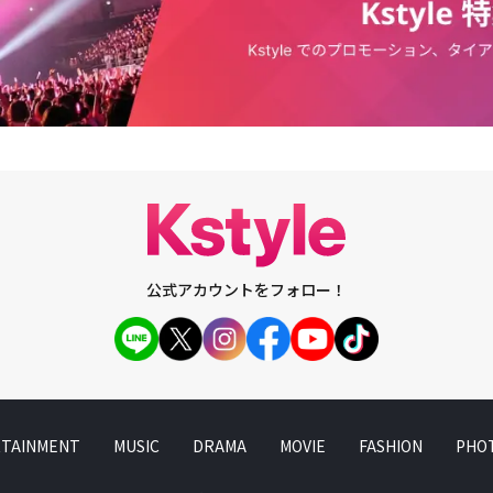
と壊れようとしてくれてありがたかった」ウ・ミンホ監督の「インサイダー
と政治家とマスコミ関係者が別荘で会うシーンが衝撃的な映画だ。そのシー
観覧可も十分あり得るように見えた。しかし、ウ・ミンホ監督はその部分に
無かった。「ウェブ漫画をみて、別荘シーンでショックを受けた。そのた
必ず入れようと思った。そのシーンのため青少年観覧不可(R指定)の判定が
う。人々が彼らを注視していたら、果たして彼らが自分たちの醜悪な欲望を
にすることができただろうかと思った。映画の中の現実は、他の国でもなく
人々が諦めずに注視してほしい。歴史の絶体絶命の瞬間に個人たちの選択が
じている。だから『インサイダーズ／内部者たち』もシステムより個人に集
公式アカウントをフォロー！
TAINMENT
MUSIC
DRAMA
MOVIE
FASHION
PHO