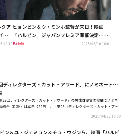
ルクア
ヒョンビン＆ウ・ミンホ監督が来日！映画
イ
「ハルビン」ジャパンプレミア開催決定…リ
リー・フランキーも登壇
5 18:10
2025/06/10 18:01
3回ディレクターズ・カット・アワード」にノミネート…
表
第23回ディレクターズ・カット・アワード」の男性俳優賞の候補にノミネ
組合（DGK）は本日（22日）、「第23回ディレクターズ・カット・アワ
を公開した。2024年1月1日から2025年3月31日のまでに公開された韓国
2025/04/22 16:08
準会員監督の映画及びドラマシリーズを対象とする。「ディレクターズ・カ
998年「若い映画監督の集会ディレクターズ・カット」が主催した第1回授賞
ョンビン＆ユ・ジェミョン＆チョ・ウジンら、映画「ハルビ
画監督組合主催のイベントに発展させ、2022年からシリーズ部門が新設され