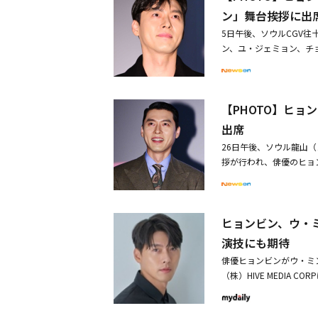
た。韓国映画監督組合の
ン」舞台挨拶に出
ワード」は、監督賞、脚
5日午後、ソウルCGV
画賞とは違って主演・助
ン、ユ・ジェミョン、チ
与える新しい男女俳優賞
の目的のためにハルビン
ヒョンジュ監督、「ハン
だ。※この記事は現地メ
督、「ハルビン」のウ・
承ください。・ヒョンビ
族」のホ・ジノ監督が名
【PHOTO】ヒ
ャルポスターを公開・ソ
死んだ」のキム・セフィ監
張」
出席
ク・ホンジュン監督、「
ブ:二人の棋士」のキム
26日午後、ソウル龍山
監督、「ミッキー17」
拶が行われ、俳優のヒョ
チャン・ジェヒョン監督
席した。同作は1909
ダミン監督、「退魔録」
まる追跡と疑いを描いた
rk to Do」のパク
がございますので、予め
がノミネートされた。ま
ヒョンビン、ウ・
に参加「私の方が緊張」
「破墓／パミョ」のキム
ン」VIP試写会に出席
演技にも期待
ン、「朝の海 カモメは
俳優ヒョンビンがウ・ミ
キー17」 のロバート
（株）HIVE MEDIA
「朝の海 カモメは」の
の信頼をもとに『ハルビ
女性俳優賞には 「Star
サイダーズ／内部者たち」
7」のキム・ジアン、「朝