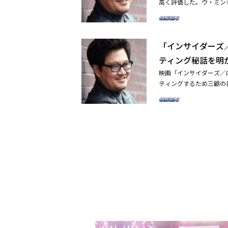
高く評価した。ウ・ミンホ
欲望を表現するキャラク
のインタビューで「イ・
を気にせずに熱く表現し
シーンで、本人が肉を付
うに見えたりもして、完
『インサイダーズ／内部
者たち」を完成させるた
「インサイダーズ
思った。最初にイ・ビョ
者であるユン・テホ作家
『どうせやるならきちん
ティング秘話を明
監督は監督としてではな
が壊れるのを楽しんだ」
ホ作家の熱いエネルギー
映画「インサイダーズ／
ダーズ／内部者たち」は
画『インサイダーズ／内
ティングするため三顧の
に公開される。
で観たかった。監督とし
ン)のあるカフェで最近
たので最善を尽くした。
ィグ』で見て怪物のよう
タッフとお供させてもら
た」と話した。続けて「
った」ウ・ミンホ監督は
表現されればいいなと思
ンホンが持っている豊富
るしかなかった。その結
いう。彼はイ・ビョンホ
た。イ・ビョンホンさん
ンが演じるアン・サング
優たちの演技を賞賛した
ニーロをオマージュした
りを描いた映画で、韓国
ラン・ドロンが帰ってき
ないと思った。どうすれ
セッシ監督の映画「ケー
せてあげた。イ・ビョン
めるならやめる。せっか