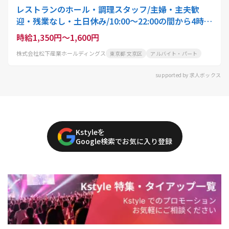
レストランのホール・調理スタッフ/主婦・主夫歓
迎・残業なし・土日休み/10:00〜22:00の間から4時
間〜就業可能/スタッフ・アクティオ
時給1,350円～1,600円
株式会社松下産業ホールディングス
東京都 文京区
アルバイト・パート
supported by 求人ボックス
Kstyleを
Google検索でお気に入り登録