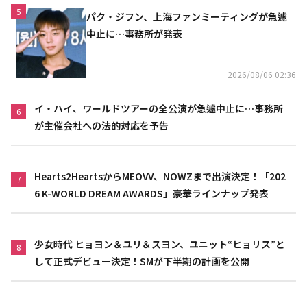
5
パク・ジフン、上海ファンミーティングが急遽
中止に…事務所が発表
2026/08/06 02:36
イ・ハイ、ワールドツアーの全公演が急遽中止に…事務所
6
が主催会社への法的対応を予告
Hearts2HeartsからMEOVV、NOWZまで出演決定！「202
7
6 K-WORLD DREAM AWARDS」豪華ラインナップ発表
少女時代 ヒョヨン＆ユリ＆スヨン、ユニット“ヒョリス”と
8
して正式デビュー決定！SMが下半期の計画を公開