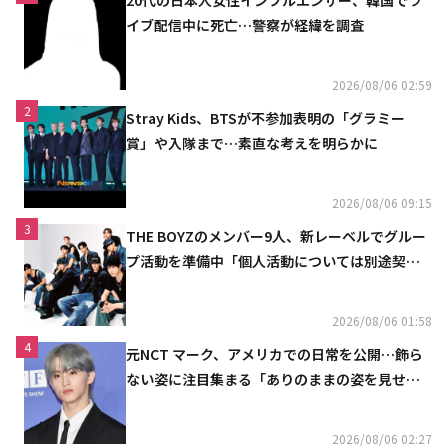
イブ配信中に死亡…警察が経緯を調査
2026/08/06 02:59
2
Stray Kids、BTSが不参加表明の「グラミー
賞」や入隊まで…素直な考えを明らかに
2026/08/06 09:15
3
THE BOYZのメンバー9人、新レーベルでグルー
プ活動を準備中「個人活動については別途契約
へ」
2026/08/06 01:58
4
元NCT マーク、アメリカでの日常を公開…飾ら
ない姿に注目集まる「ありのままの姿を見せた
い」（動画あり）
2026/08/06 02:27