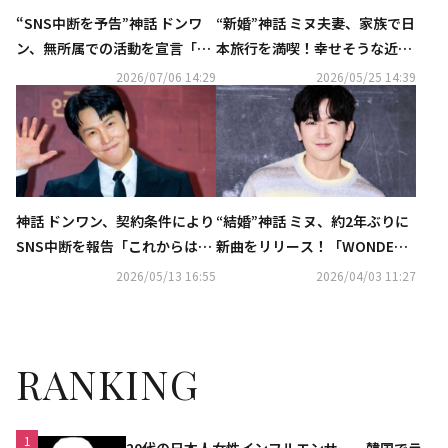
“SNS中断を予告”神話 ドンワ
“新婚”神話 ミヌ夫妻、家族で日
ン、無所属での活動を宣言「自
本旅行を満喫！幸せそうな近況
分に最も合った方向性」
ショットを公開
2026/07/06 14:29
2026/05/25 14:39
神話 ドンワン、契約条件により
“結婚”神話 ミヌ、約2年ぶりに
SNS中断を報告「これからは事
新曲をリリース！「WONDER
務室で管理」
U」を本日サプライズ公開
2026/05/13 16:55
2026/04/03 11:27
RANKING
1
20代の日本人女性インフルエンサー、韓国でラ