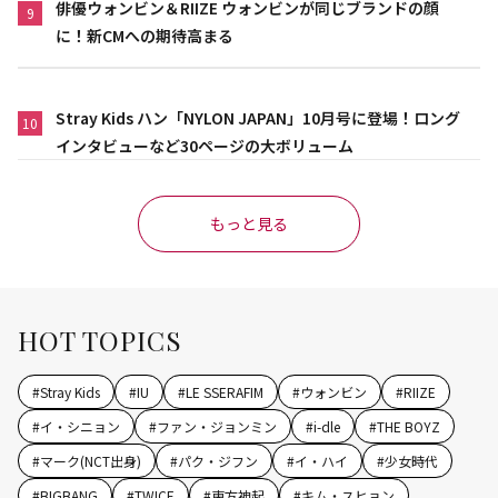
俳優ウォンビン＆RIIZE ウォンビンが同じブランドの顔
9
に！新CMへの期待高まる
Stray Kids ハン「NYLON JAPAN」10月号に登場！ロング
10
インタビューなど30ページの大ボリューム
もっと見る
HOT TOPICS
#
Stray Kids
#
IU
#
LE SSERAFIM
#
ウォンビン
#
RIIZE
#
イ・シニョン
#
ファン・ジョンミン
#
i-dle
#
THE BOYZ
#
マーク(NCT出身)
#
パク・ジフン
#
イ・ハイ
#
少女時代
#
BIGBANG
#
TWICE
#
東方神起
#
キム・スヒョン