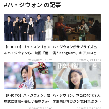
#
ハ・ジウォン
の記事
【PHOTO】リュ・スンリョン
ハ・ジウォンがサプライズ出
＆ハ・ジウォンら、映画「雨
演！KangNam、キアン84との
光」制作発表会に出席
コラボ曲「チキンと彼女」MV
2026/08/05 13:26
2026/07/23 13:52
公開
【PHOTO】ハ・ジウォン、始
ハ・ジウォン、本当に40代？大
球式に登場…美しい投球フォー
学生向けマガジンで24年ぶりに
ム
表紙モデルを務め話題
2026/07/17 12:02
2026/07/04 22:00