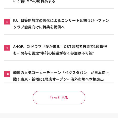
に！新CMへの期待高まる
IU、耳管開放症の悪化によるコンサート延期うけ…ファン
8
クラブ会員向けに特典を提供へ
AHOF、新ドラマ「愛が来る」OST歌唱者投票で1位獲得
9
も…関与を否定“事前の協議がなく参加は不可能”
韓国の人気コーヒーチェーン「ペクスダバン」が日本初上
10
陸！東京・新橋に1号店オープン…海外市場へ本格進出
もっと見る