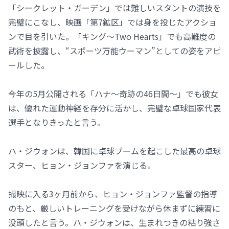
「シークレット・ガーデン」では難しいスタントの演技を
完璧にこなし、映画「第7鉱区」では身を投じたアクショ
ンで目を引いた。「キング～Two Hearts」でも高難度の
武術を披露し、“スポーツ万能ウーマン”としての姿をアピ
ールした。
今年の5月公開される「ハナ～奇跡の46日間～」でも彼女
は、優れた運動神経を存分に活かし、完璧な卓球国家代表
選手となりきったと言う。
ハ・ジウォンは、韓国に卓球ブームを起こした最高の卓球
スター、ヒョン・ジョンファを演じる。
撮映に入る3ヶ月前から、ヒョン・ジョンファ監督の指導
のもと、厳しいトレーニングを受けながら休まずに練習に
没頭したと言う。ハ・ジウォンは、生まれつきの粘り強さ