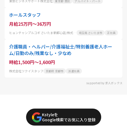
東急ビジネスサポート株式会社
東京都 港区
アルバイト・パート
ホールスタッフ
月給25万円～36万円
ヒョンチャンプルコギ さいたま新都心店/株式会社 コーフク
埼玉県 さいたま市
正社員
介護職員・ヘルパー/介護福祉士/特別養護老人ホー
ム/日勤のみ/残業なし・少なめ
時給1,500円～1,600円
株式会社ツクイスタッフ
京都府 京都市
派遣社員
supported by 求人ボックス
Kstyleを
Google検索でお気に入り登録