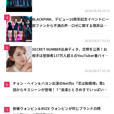
2026/08/06 09:15
4
BLACKPINK、デビュー10周年記念イベントに一
部ファンから不満の声…ロゼに関する憶測は否
定
2026/08/07 02:32
5
SECRET NUMBER出身ディタ、交際を公表！お
相手は登録者137万人超えのYouTuber兼バイオ
リニスト
2026/08/07 02:38
チョン・ヘイン＆ハヨン出演のNetflix「恋は飴模様」第1
6
話からキスシーンが登場！？“浪漫とときめきでいっぱいの
作品”
俳優ウォンビン＆RIIZE ウォンビンが同じブランドの顔
7