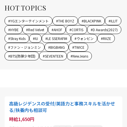
HOT TOPICS
#
YGエンターテインメント
#
THE BOYZ
#
BLACKPINK
#
ILLIT
#
HYBE
#
Red Velvet
#
AHOF
#
CORTIS
#
D Awards(2027)
#
Stray Kids
#
IU
#
LE SSERAFIM
#
ウォンビン
#
RIIZE
#
ファン・ジョンミン
#
BIGBANG
#
TWICE
#
BTS(防弾少年団)
#
SEVENTEEN
#
NewJeans
高級レジデンスの受付/英語力と事務スキルを活かせ
る/扶養内も相談可
時給1,650円