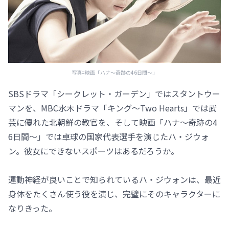
写真=映画「ハナ～奇跡の46日間～」
SBSドラマ「シークレット・ガーデン」ではスタントウー
マンを、MBC水木ドラマ「キング～Two Hearts」では武
芸に優れた北朝鮮の教官を、そして映画「ハナ～奇跡の4
6日間～」では卓球の国家代表選手を演じたハ・ジウォ
ン。彼女にできないスポーツはあるだろうか。
運動神経が良いことで知られているハ・ジウォンは、最近
身体をたくさん使う役を演じ、完璧にそのキャラクターに
なりきった。