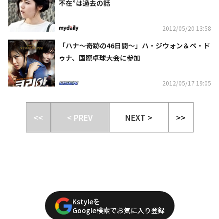
不在”は過去の話
2012/05/20 13:58
「ハナ～奇跡の46日間～」ハ・ジウォン＆ペ・ド
ゥナ、国際卓球大会に参加
2012/05/17 19:05
<<
< PREV
NEXT >
>>
Kstyleを
Google検索でお気に入り登録