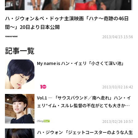
ハ・ジウォン＆ペ・ドゥナ主演映画「ハナ～奇跡の46日
間～」20日より日本公開
2013/04/15 15:56
記事一覧
My name is ハン・イェリ「小さくて深い池」
2013/03/02 16:42
Vol.1 ― 「サウスバウンド／南へ走れ」ハン・イ
ェリ“イム・スルレ監督の不在がとても大きかっ
た”
2013/02/26 10:57
ハ・ジウォン 「ジェットコースターのような人生