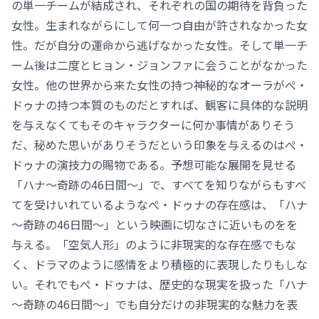
の単一チームが結成され、それぞれの国の期待を背負った
女性。生まれながらにして何一つ自由が許されなかった女
性。だが自分の運命から逃げなかった女性。そして単一チ
ーム後は二度とヒョン・ジョンファに会うことがなかった
女性。他の世界から来た女性の持つ神秘的なオーラがぺ・
ドゥナの持つ本質のものだとすれば、観客に具体的な説明
を与えなくてもそのキャラクターに何か事情がありそう
だ、秘めた思いがありそうだという印象を与えるのはぺ・
ドゥナの演技力の賜物である。予想可能な展開を見せる
「ハナ～奇跡の46日間～」で、すべてを知りながらもすべ
てを受けいれているようなぺ・ドゥナの存在感は、「ハナ
～奇跡の46日間～」という映画に切なさに近いものをを
与える。「空気人形」のように非現実的な存在感でもな
く、ドラマのように感情をより積極的に表現したりもしな
い。それでもぺ・ドゥナは、歴史的な現実を扱った「ハナ
～奇跡の46日間～」でも自分だけの非現実的な魅力を表