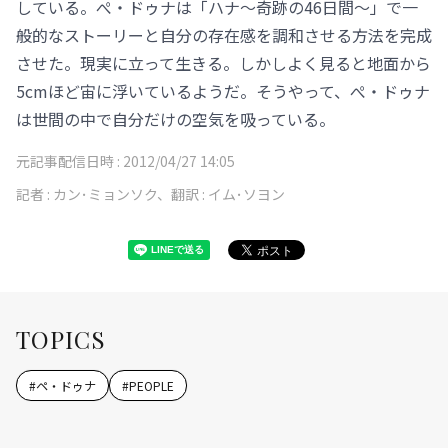
している。ぺ・ドゥナは「ハナ～奇跡の46日間～」で一
般的なストーリーと自分の存在感を調和させる方法を完成
させた。現実に立って生きる。しかしよく見ると地面から
5cmほど宙に浮いているようだ。そうやって、ぺ・ドゥナ
は世間の中で自分だけの空気を吸っている。
元記事配信日時 :
2012/04/27 14:05
記者 :
カン･ミョンソク、翻訳 : イム･ソヨン
TOPICS
#
ペ・ドゥナ
#
PEOPLE