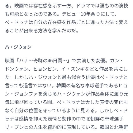
る。映画では存在感を示す一方、ドラマでは涙ものの演技
も可能となったのである。デビュー10年余りにして、
ぺ・ドゥナは自分の存在感を作品ごとに違った方法で変え
ることが出来る方法を学んだのだ。
ハ・ジウォン
映画「ハナ～奇跡の46日間～」で共演した女優。カン・
ドンウォン、ヒョンビン、イ・スンギなどと作品を共にし
た。しかしハ・ジウォンと最も似合う俳優はぺ・ドゥナと
言っても過言ではない。韓国の有名な卓球選手であるヒョ
ン・ジョンファを演じるハ・ジウォンが作品全体に渡り元
気に飛び回っている間、ぺ・ドゥナは大した表情の変化も
なく自分の位置を守っているように見える。しかしぺ・ド
ゥナは感情を抑えた表情と動作の中で北朝鮮の卓球選手
リ・ブンヒの人生を縮約的に表現している。韓国と北朝鮮