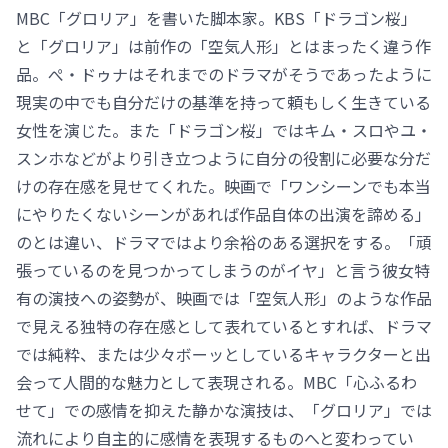
MBC「グロリア」を書いた脚本家。KBS「ドラゴン桜」
と「グロリア」は前作の「空気人形」とはまったく違う作
品。ぺ・ドゥナはそれまでのドラマがそうであったように
現実の中でも自分だけの基準を持って頼もしく生きている
女性を演じた。また「ドラゴン桜」ではキム・スロやユ・
スンホなどがより引き立つように自分の役割に必要な分だ
けの存在感を見せてくれた。映画で「ワンシーンでも本当
にやりたくないシーンがあれば作品自体の出演を諦める」
のとは違い、ドラマではより余裕のある選択をする。「頑
張っているのを見つかってしまうのがイヤ」と言う彼女特
有の演技への姿勢が、映画では「空気人形」のような作品
で見える独特の存在感として表れているとすれば、ドラマ
では純粋、または少々ボーッとしているキャラクターと出
会って人間的な魅力として表現される。MBC「心ふるわ
せて」での感情を抑えた静かな演技は、「グロリア」では
流れにより自主的に感情を表現するものへと変わってい