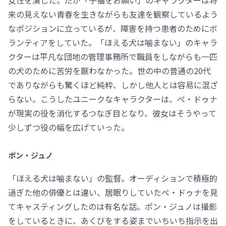
女性を演じた。だが「子猫をお願い」のキャラクターは将
来の見えない青春を生きながらも友達を観察しているよう
なポジションに立っているが、障害を持つ患者のためにボ
ランティアをしていた。「ほえる犬は噛まない」のキャラ
クターは平凡な団地の管理事務所で職員をしながらも一匹
の犬のために苦労を厭わなかった。世の中の普通の20代
でありながらも驚くほど純粋、しかし他人とは容易に混ざ
らない。こうしたユニークなキャラクターは、ぺ・ドゥナ
が現実の役を消化するつなぎ目となり、彼女はそうやって
少しずつ役の幅を広げていった。
ポン・ジュノ
「ほえる犬は噛まない」の監督。オーディションで積極的
過ぎた他の俳優とは違い、居眠りしていたぺ・ドゥナを見
てキャスティングしたのは有名な話。ポン・ジュノは撮影
をしているときに、あくびをする姿までいちいち指示を出