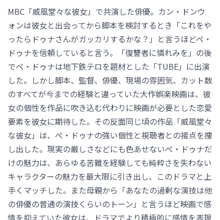
MBC「威風堂々な彼女」で共演した俳優。カン・ドンウ
ォンは彼女と出会ってから脚本を検討するとき「これをや
ったらドゥナさんがガッカリするかな？」と言うほどぺ・
ドゥナを信頼していると言う。「復讐者に憐れみを」の後
でぺ・ドゥナは地下鉄テロを題材とした「TUBE」に出演
した。しかし脚本、監督、俳優、現場の雰囲気、カット数
のすべてが今までの経験と違っていた大作娯楽映画は、彼
女の個性を作品に吹き込む代わりに映画が必要とした恋愛
要素を彼女に期待した。その反面同じ頃の作品「威風堂々
な彼女」は、ぺ・ドゥナの強い個性と視聴者との接点を捜
し出した。現実の厳しさなどにも色あせないぺ・ドゥナだ
けの魅力は、あらゆる苦難を経験しても純粋さを失わない
キャラクターの魅力を最大限に引き出し、このドラマと上
手くマッチした。また母親から「あなたの過剰な演技は他
の俳優の普通の演技くらいのトーン」と言うほど映画で感
情を抑えていた彼女は、ドラマでより積極的に感情を表現