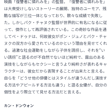
映画「復讐者に憐れみを」の監督。「復讐者に憐れみを」
は大衆受けしないストーリーの展開、独特のユーモア、残
酷な描写が三位一体となっており、散々な成績で失敗し
た。しかしパク・チャヌク監督が世界的に有名になるに従
って、傑作として再評価されている。この奇妙な作品を通
してぺ・ドゥナは、何故彼女がポン・ジュノとパク・チャ
ヌクの双方から愛されているのかという理由を見せてくれ
る。過激な社会運動をしながら子供を誘拐し、それを“い
い誘拐”と語るのが不自然でないほど純粋で、露出のある
演技をしながらもセクシーと言うより純粋さが表れるキャ
ラクターは、彼女だから表現することが出来たと言える。
自らを「どうせ他の俳優とはスタイルが違うんだし演技す
る方法やアピールする方法も違う」と語る女優が、自分の
個性をより際立てて見せる方法だと言える。
カン・ドンウォン