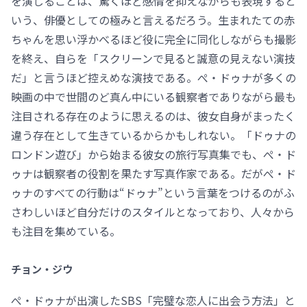
を演じることは、驚くほど感情を抑えながらも表現すると
いう、俳優としての極みと言えるだろう。生まれたての赤
ちゃんを思い浮かべるほど役に完全に同化しながらも撮影
を終え、自らを「スクリーンで見ると誠意の見えない演技
だ」と言うほど控えめな演技である。ぺ・ドゥナが多くの
映画の中で世間のど真ん中にいる観察者でありながら最も
注目される存在のように思えるのは、彼女自身がまったく
違う存在として生きているからかもしれない。「ドゥナの
ロンドン遊び」から始まる彼女の旅行写真集でも、ぺ・ド
ゥナは観察者の役割を果たす写真作家である。だがぺ・ド
ゥナのすべての行動は“ドゥナ”という言葉をつけるのがふ
さわしいほど自分だけのスタイルとなっており、人々から
も注目を集めている。
チョン・ジウ
ぺ・ドゥナが出演したSBS「完璧な恋人に出会う方法」と