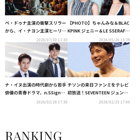
ペ・ドゥナ主演の衝撃スリラー
【PHOTO】ちゃんみな＆BLAC
から、イ・ナヨン主演ヒーリン
KPINK ジェニー＆LE SSERAFIM
グドラマまで！8月のCSホーム
カズハら「シャネル」のイベン
2026/07/30 17:30
2026/05/26 15:39
ドラマチャンネルに注目
トに出席
ナ・イヌ出演の時代劇から若手
チソンの来日ファンミをテレビ
俳優の青春ドラマ、n.SSign特
初放送！SEVENTEEN ジュン出
集まで！3月のCSホームドラマ
演バラエティ＆日本初放送ドラ
2026/02/26 17:30
2026/02/25 17:00
チャンネルも盛りだくさん
マも…3月の衛星劇場は見どこ
ろ満載
RANKING