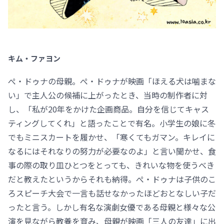
キム・ファヨン
ぺ・ドゥナの母親。ぺ・ドゥナが映画「ほえる犬は噛まな
い」で主人公の候補に上がったとき、当時の制作者に対
し、「私が20年をかけた企画商品。自分を信じてキャス
ティングしてくれ」と語ったことで有名。小学生の娘に冬
でもミニスカートを履かせ、「寒くてもガマン。キレイに
なるにはそれなりの努力が必要なのよ」と言い聞かせ、食
事の際の取り皿ひとつをとっても、きれいな物を使うべき
だと教えたというからそれも納得。ぺ・ドゥナは子供のこ
ろスピーチ大会で一言も話せなかったほどおとなしい子だ
ったと言う。しかし有名な演劇女優である母親と様々な公
演を見ながら教養を育み、母親が映画「三人の友達」に出