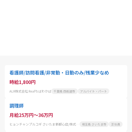
看護師/訪問看護/非常勤・日勤のみ/残業少なめ
時給1,800円
ALR株式会社 Reafちばわかば
千葉県 四街道市
アルバイト・パート
調理師
月給25万円～36万円
ヒョンチャンプルコギ さいたま新都心店/株式会社 コーフク
埼玉県 さいたま市
正社員