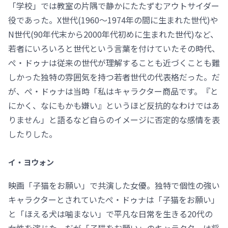
「学校」では教室の片隅で静かにたたずむアウトサイダー
役であった。X世代(1960～1974年の間に生まれた世代)や
N世代(90年代末から2000年代初めに生まれた世代)など、
若者にいろいろと世代という言葉を付けていたその時代、
ぺ・ドゥナは従来の世代が理解することも近づくことも難
しかった独特の雰囲気を持つ若者世代の代表格だった。だ
が、ぺ・ドゥナは当時「私はキャラクター商品です。『と
にかく、なにもかも嫌い』というほど反抗的なわけではあ
りません」と語るなど自らのイメージに否定的な感情を表
したりした。
イ・ヨウォン
映画「子猫をお願い」で共演した女優。独特で個性の強い
キャラクターとされていたぺ・ドゥナは「子猫をお願い」
と「ほえる犬は噛まない」で平凡な日常を生きる20代の