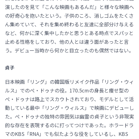
演したのを見て「こんな映画もあるんだ」と様々な映画へ
の好奇心を抱いたという。子供のころ、消しゴムをたくさ
ん集めていて、それを集め終わると友達に全部分け与える
など、何かに深く集中したかと思うとある時点でスパッと
止める性格をしており、他の人とは違う面があったと言
う。デビュー当時から何かと目立ったのも偶然ではない。
貞子
日本映画「リング」の韓国版リメイク作品「リング・ウィ
ルス」でのぺ・ドゥナの役。170.5cmの身長と痩せ型の
ぺ・ドゥナは路上でスカウトされており、モデルとして活
動している最中「リング・ウィルス」で映画にデビューし
た。ぺ・ドゥナの独特の雰囲気は幽霊の貞子という非現実
的な存在を表現するのに打ってつけであった。ホラードラ
マのKBS「RNA」でも似たような役をしているし、KBS