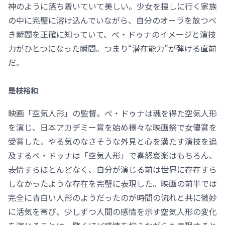
神のように落ち着いていて美しい。少女を捜しに行く家族
の中に完璧に溶け込んでいながら、自分のオーラを放つべ
き瞬間を正確に知っていて、ぺ・ドゥナのイメージと演技
力がひとつになった瞬間。つまり“潜在能力”が弾ける直前
だ。
是枝裕和
映画「空気人形」の監督。ぺ・ドゥナは魂を得た空気人形
を演じ、日本アカデミー賞を始め様々な映画祭で女優賞を
受賞した。やる気のなさそうな外見と心を満たす演技を追
及するぺ・ドゥナは「空気人形」で喜怒哀楽はもちろん、
表情すらほとんどなく、自分が演じる前は世界に存在すら
しなかったような存在を完璧に表現した。映画の前半では
完全に青白い人形のようだったのが時間の流れと共に微妙
に活気を帯び、少しずつ人間の感情を示す空気人形の変化