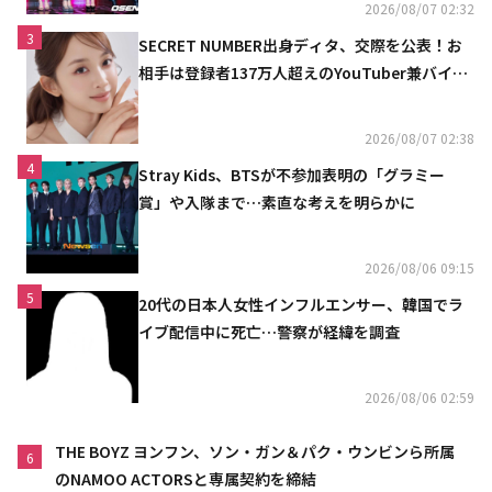
2026/08/07 02:32
3
SECRET NUMBER出身ディタ、交際を公表！お
相手は登録者137万人超えのYouTuber兼バイオ
リニスト
2026/08/07 02:38
4
Stray Kids、BTSが不参加表明の「グラミー
賞」や入隊まで…素直な考えを明らかに
2026/08/06 09:15
5
20代の日本人女性インフルエンサー、韓国でラ
イブ配信中に死亡…警察が経緯を調査
2026/08/06 02:59
THE BOYZ ヨンフン、ソン・ガン＆パク・ウンビンら所属
6
のNAMOO ACTORSと専属契約を締結