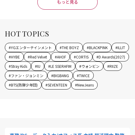
もっと見る
HOT TOPICS
#
YGエンターテインメント
#
THE BOYZ
#
BLACKPINK
#
ILLIT
#
HYBE
#
Red Velvet
#
AHOF
#
CORTIS
#
D Awards(2027)
#
Stray Kids
#
IU
#
LE SSERAFIM
#
ウォンビン
#
RIIZE
#
ファン・ジョンミン
#
BIGBANG
#
TWICE
#
BTS(防弾少年団)
#
SEVENTEEN
#
NewJeans