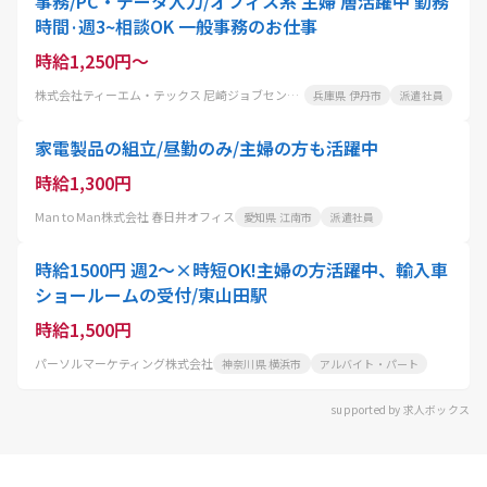
事務/PC・データ入力/オフィス系 主婦 層活躍中 勤務
時間·週3~相談OK 一般事務のお仕事
時給1,250円～
株式会社ティーエム・テックス 尼崎ジョブセンター
兵庫県 伊丹市
派遣社員
家電製品の組立/昼勤のみ/主婦の方も活躍中
時給1,300円
Man to Man株式会社 春日井オフィス
愛知県 江南市
派遣社員
時給1500円 週2～×時短OK!主婦の方活躍中、輸入車
ショールームの受付/東山田駅
時給1,500円
パーソルマーケティング株式会社
神奈川県 横浜市
アルバイト・パート
supported by 求人ボックス