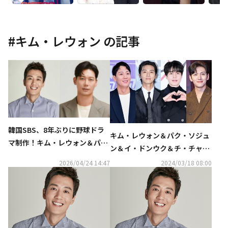
#
キム・レウォン
の記事
韓国SBS、8年ぶりに野球ドラ
キム・レウォン＆パク・ソジュ
マ制作！キム・レウォン＆パ
ン＆イ・ドンウク＆チ・チャン
ク・フン、新作「フルカウン
ウク、恋愛演技の達人たちに注
2026/04/24 14:47
2024/03/18 08:00
ト」に出演決定
目