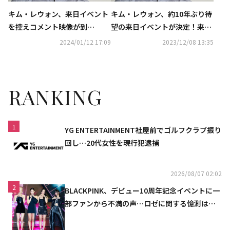
キム・レウォン、来日イベント
キム・レウォン、約10年ぶり待
を控えコメント映像が到
望の来日イベントが決定！来年
着！“一緒に幸せな時間を過ご
3月2日に東京で開催…ハイタッ
2024/01/12 17:09
2023/12/08 13:35
したい”
チ会も
RANKING
1
YG ENTERTAINMENT社屋前でゴルフクラブ振り
回し…20代女性を現行犯逮捕
2026/08/07 02:02
2
BLACKPINK、デビュー10周年記念イベントに一
部ファンから不満の声…ロゼに関する憶測は否
定