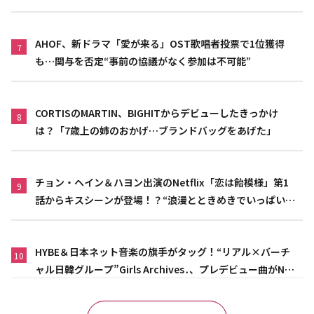
AHOF、新ドラマ「愛が来る」OST歌唱者投票で1位獲得
7
も…関与を否定“事前の協議がなく参加は不可能”
CORTISのMARTIN、BIGHITからデビューしたきっかけ
8
は？「7歳上の姉のおかげ…ブランドバッグをあげた」
チョン・ヘイン＆ハヨン出演のNetflix「恋は飴模様」第1
9
話からキスシーンが登場！？“浪漫とときめきでいっぱいの
作品”
HYBE＆日本ネット音楽の旗手がタッグ！“リアル×バーチ
10
ャル日韓グループ”Girls Archives․、プレデビュー曲がNet
flix映画主題歌に異例の大抜擢