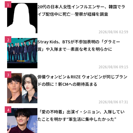
1
20代の日本人女性インフルエンサー、韓国でラ
イブ配信中に死亡…警察が経緯を調査
2026/08/06 02:59
2
Stray Kids、BTSが不参加表明の「グラミー
賞」や入隊まで…素直な考えを明らかに
2026/08/06 09:15
3
俳優ウォンビン＆RIIZE ウォンビンが同じブラン
ドの顔に！新CMへの期待高まる
2026/08/06 07:31
4
「愛の不時着」出演イ・シニョン、入隊してい
たことを明かす“軍生活に集中したかった”