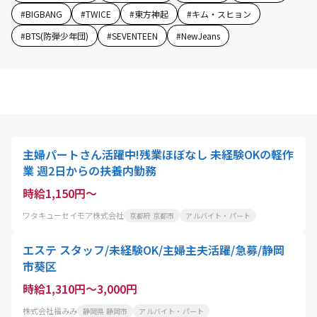
#
BIGBANG
#
TWICE
#
東方神起
#
キム・スヒョン
#
BTS(防弾少年団)
#
SEVENTEEN
#
NewJeans
主婦パートさん活躍中!残業ほぼなし 未経験OKの軽作
業 週2日からの扶養内勤務
時給1,150円～
ワタキューセイモア株式会社
京都府 京都市
アルバイト・パート
エステ スタッフ/未経験OK/主婦主夫活躍/急募/静岡
市葵区
時給1,310円～3,000円
株式会社福みみ
静岡県 静岡市
アルバイト・パート