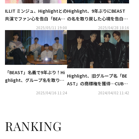
ILLIT ミンジュ、Highlightとの
Highlight、9年ぶりにBEAST
共演でファン心を告白「BEAST
の名を取り戻した心境を告白
の名を再び見れて嬉しい」
「涙が出そうになる」
2025/05/11 19:00
2025/04/28 18:16
「BEAST」名義で9年ぶり！Hi
Highlight、旧グループ名「BE
ghlight、グループ名を取り戻
AST」の商標権を獲得…CUBE
して初の新曲を発表
と7年越しの合意
2025/04/16 11:24
2024/04/02 11:42
RANKING