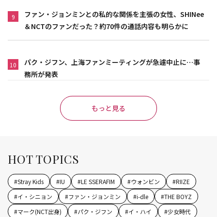
ファン・ジョンミンとの私的な関係を主張の女性、SHINee
9
＆NCTのファンだった？約70件の通話内容も明らかに
パク・ジフン、上海ファンミーティングが急遽中止に…事
10
務所が発表
もっと見る
HOT TOPICS
#
Stray Kids
#
IU
#
LE SSERAFIM
#
ウォンビン
#
RIIZE
#
イ・シニョン
#
ファン・ジョンミン
#
i-dle
#
THE BOYZ
#
マーク(NCT出身)
#
パク・ジフン
#
イ・ハイ
#
少女時代