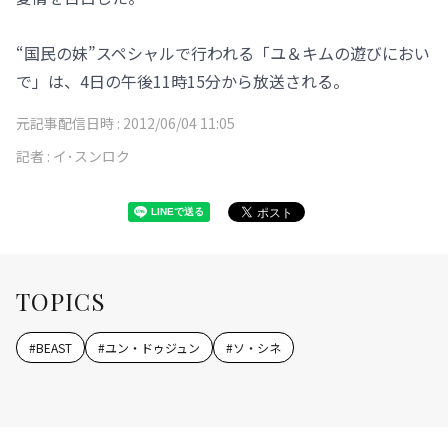
“国民の妹”スペシャルで行われる「ユ＆キムの遊びにおい
で」は、4日の午後11時15分から放送される。
元記事配信日時 :
2012/06/04 11:05
記者 :
イ･スンロク
TOPICS
#
BEAST
#
ユン・ドゥジュン
#
ソ・シネ