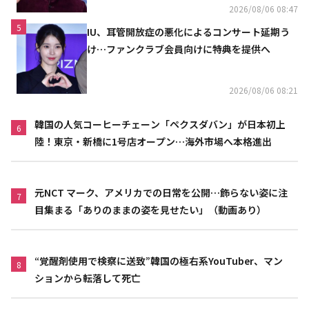
2026/08/06 08:47
5
IU、耳管開放症の悪化によるコンサート延期う
け…ファンクラブ会員向けに特典を提供へ
2026/08/06 08:21
韓国の人気コーヒーチェーン「ペクスダバン」が日本初上
6
陸！東京・新橋に1号店オープン…海外市場へ本格進出
元NCT マーク、アメリカでの日常を公開…飾らない姿に注
7
目集まる「ありのままの姿を見せたい」（動画あり）
“覚醒剤使用で検察に送致”韓国の極右系YouTuber、マン
8
ションから転落して死亡