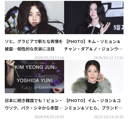
ソヒ、グラビアで新たな表情を
【PHOTO】キム・ソヒョン＆
披露…個性的な衣装に注目
チャン・ダア＆ノ・ジョンウィ
ら、映画「群体」VIP試写会に
2026/05/24 13:16
2026/05/21 12:55
出席
日本に続き韓国でも！ビョン・
【PHOTO】イム・ジヨン＆コ
ウソク、パク・シネから赤楚衛
ンミョン＆ソヒら、ブランド
二まで、日韓から62人が参加の
「Herno」のイベントに出席
2026/04/23 19:09
2025/10/24 16:30
チャリティー写真展を開催