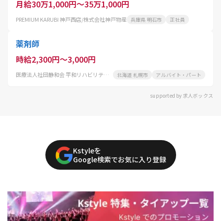
月給30万1,000円～35万1,000円
PREMIUM KARUBI 神戸西店/株式会社神戸物産
兵庫県 明石市
正社員
薬剤師
時給2,300円～3,000円
医療法人社団静和会 平和リハビリテーション病院
北海道 札幌市
アルバイト・パート
supported by 求人ボックス
Kstyleを
Google検索でお気に入り登録