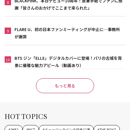
BLACKPINK、本日デビュー10周年！直筆手紙でファンに感
8
謝「皆さんのおかげでここまで来られた」
FLARE U、初の日本ファンミーティングが中止に…事務所
9
が謝罪
BTS ジン「ELLE」デジタルカバーに登場！パリの古城を背
10
景に優雅な魅力アピール（動画あり）
もっと見る
HOT TOPICS
#
2NE1
#
NCT
#
ミュージックバンク日本公演
#
THE BOYZ