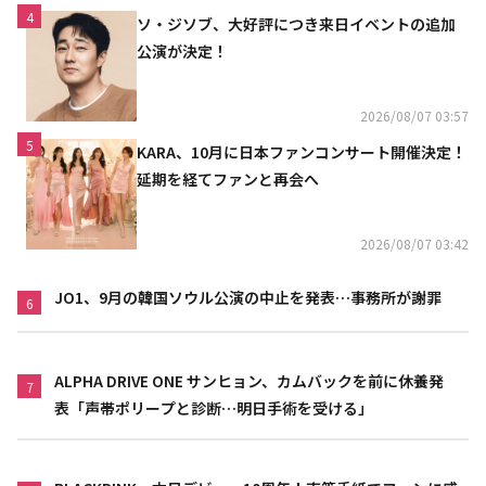
4
ソ・ジソブ、大好評につき来日イベントの追加
公演が決定！
2026/08/07 03:57
5
KARA、10月に日本ファンコンサート開催決定！
延期を経てファンと再会へ
2026/08/07 03:42
JO1、9月の韓国ソウル公演の中止を発表…事務所が謝罪
6
ALPHA DRIVE ONE サンヒョン、カムバックを前に休養発
7
表「声帯ポリープと診断…明日手術を受ける」