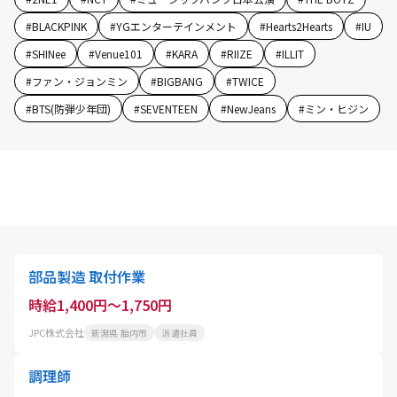
#
BLACKPINK
#
YGエンターテインメント
#
Hearts2Hearts
#
IU
#
SHINee
#
Venue101
#
KARA
#
RIIZE
#
ILLIT
#
ファン・ジョンミン
#
BIGBANG
#
TWICE
#
BTS(防弾少年団)
#
SEVENTEEN
#
NewJeans
#
ミン・ヒジン
部品製造 取付作業
時給1,400円～1,750円
JPC株式会社
新潟県 胎内市
派遣社員
調理師