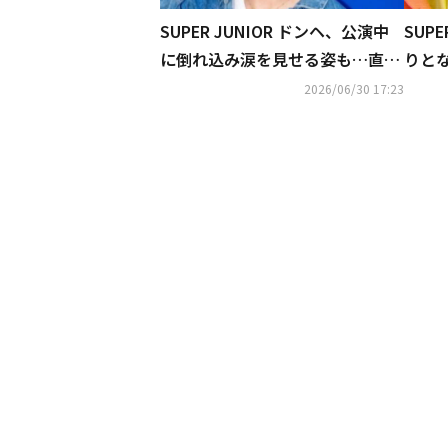
SUPER JUNIOR ドンヘ、公演中
SUPE
に倒れ込み涙を見せる姿も…直筆
りと
手紙で謝罪「とても悔しくて胸が
定！
2026/06/30 17:23
痛む」