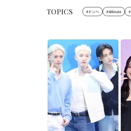
TOPICS
#
ドンヘ
#
4Minute
#