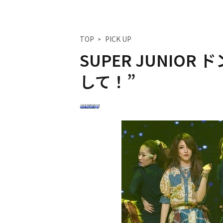
TOP
PICK UP
SUPER JUNIO
して！”