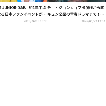
R JUNIOR-D&E、約1年半ぶ
チェ・ジョンヒョプ出演作から胸
なる日本ファンイベントが決
キュン必至の青春ドラマまで！全
9月に東京で開催
話無料配信の「ABEMA」で韓ド
2026/06/26 10:39
2026/05/22 12:00
ラ三昧