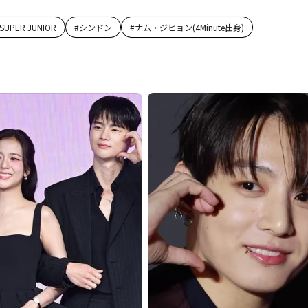
SUPER JUNIOR
#
シンドン
#
ナム・ジヒョン(4Minute出身)