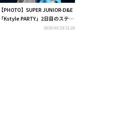
【PHOTO】SUPER JUNIOR-D&E
「Kstyle PARTY」2日目のステー
ジを駆け巡る！コール＆レスポン
2026/05/18 21:20
スで大盛り上がり