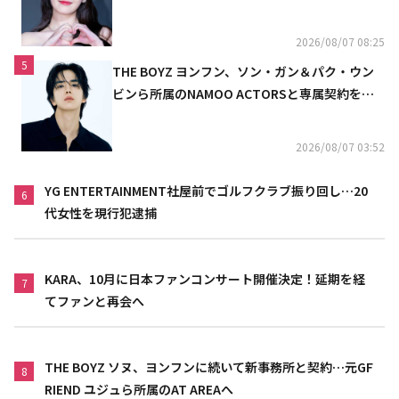
2026/08/07 08:25
5
THE BOYZ ヨンフン、ソン・ガン＆パク・ウン
ビンら所属のNAMOO ACTORSと専属契約を締
結
2026/08/07 03:52
YG ENTERTAINMENT社屋前でゴルフクラブ振り回し…20
6
代女性を現行犯逮捕
KARA、10月に日本ファンコンサート開催決定！延期を経
7
てファンと再会へ
THE BOYZ ソヌ、ヨンフンに続いて新事務所と契約…元GF
8
RIEND ユジュら所属のAT AREAへ