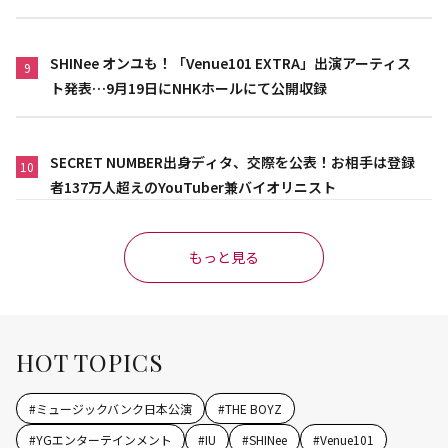
SHINee オンユも！「Venue101 EXTRA」出演アーティス
9
ト発表…9月19日にNHKホールにて公開収録
SECRET NUMBER出身ディタ、交際を公表！お相手は登録
10
者137万人超えのYouTuber兼バイオリニスト
もっと見る
HOT TOPICS
#
ミュージックバンク日本公演
#
THE BOYZ
#
YGエンターテインメント
#
IU
#
SHINee
#
Venue101