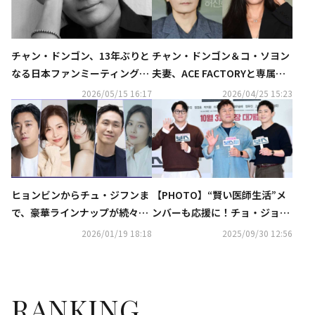
チャン・ドンゴン、13年ぶりと
チャン・ドンゴン＆コ・ソヨン
なる日本ファンミーティングが
夫妻、ACE FACTORYと専属契
決定！9月21日に東京で開催“紳
約を締結
2026/05/15 16:17
2026/04/25 15:23
士からの感謝状”
ヒョンビンからチュ・ジフンま
【PHOTO】“賢い医師生活”メ
で、豪華ラインナップが続々！
ンバーも応援に！チョ・ジョン
注目の制作会社が贈る2026年新
ソクら、映画「BOSS／ボス」V
2026/01/19 18:18
2025/09/30 12:56
作に期待
IP試写会に出席
RANKING