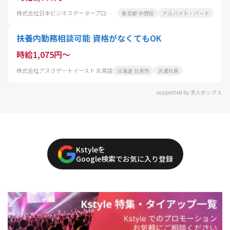
株式会社日本ビジネスデータープロセシングセンター
東京都 中野区
アルバイト・パート
扶養内勤務相談可能 資格がなくてもOK
時給1,075円～
株式会社アスクゲートイースト 北見店
北海道 北見市
派遣社員
supported by 求人ボックス
Kstyleを
Google検索でお気に入り登録