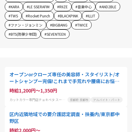
#
KARA
#
LE SSERAFIM
#
RIIZE
#
音楽中心
#
AND2BLE
#
TWS
#
Rocket Punch
#
BLACKPINK
#
ILLIT
#
ファン・ジョンミン
#
BIGBANG
#
TWICE
#
BTS(防弾少年団)
#
SEVENTEEN
オープンorクローズ専任の美容師・スタイリスト/オ
ートシャンプー完備!これまで手荒れや腰痛にお悩み
の美容師さんにも大好評
時給1,200円～1,350円
カットカラー専門店チョキぺタ スーパーマツモト五条店
京都府 京都市
アルバイト・パート
区内近隣地域での要介護認定調査・扶養内/東京都中
野区
時給2,000円～