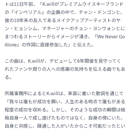
トは11日午前、「K.willがプレミアムウイスキーブランド
の『インペリアル』の企画の中で、チャン・ドンゴンと、
彼の10年来の友人であるメイクアップアーティストのヤ
ン・ヒョンシム、マネージャーのチョン・ヨンウォンとに
まつわるストーリーからイメージが湧き、『We Never Go
Alone』の作詞に直接参加した」と伝えた。
この曲は、K.willが、デビューして6年間彼を見守ってく
れたファンや周りの人への感謝の気持ちを伝える曲でもあ
る。
所属事務所によるとK.willは、率直に書いた歌詞を通じて
「我々は誰もが成功を願い、人生のある時点で誰もがある
程度の成功を収める。しかし、そのような成功の瞬間は結
局自身一人で成し遂げたものではなく、自身の傍にいた、
自身と共感し、疎通した人がいたからこそ可能だったとい