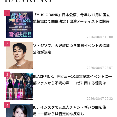
1
「MUSIC BANK」日本公演、今年も12月に国立
競技場にて開催決定！出演アーティストに期待
2026/08/07 10:00
2
ソ・ジソブ、大好評につき来日イベントの追加
公演が決定！
2026/08/07 03:57
3
BLACKPINK、デビュー10周年記念イベントに一
部ファンから不満の声…ロゼに関する憶測は否
定
2026/08/07 02:32
4
IU、インスタで元恋人チャン・ギハの曲を使
用…一部からは否定的な反応も