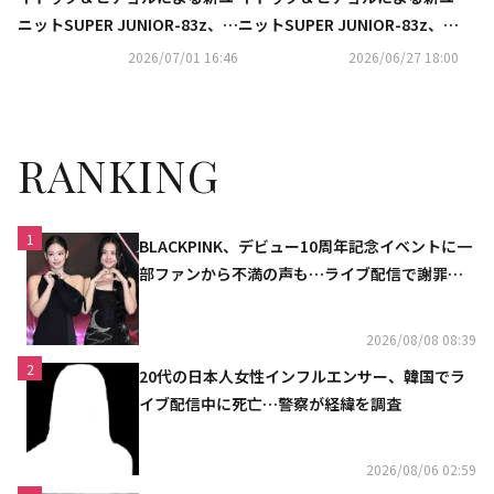
ニットSUPER JUNIOR-83z、7
ニットSUPER JUNIOR-83z、8
月13日にデビュー決定！
月2日の東京公演のライブ・ビ
2026/07/01 16:46
2026/06/27 18:00
ューイングが決定
RANKING
1
BLACKPINK、デビュー10周年記念イベントに一
部ファンから不満の声も…ライブ配信で謝罪
「コミュニケーション不足だった」
2026/08/08 08:39
2
20代の日本人女性インフルエンサー、韓国でラ
イブ配信中に死亡…警察が経緯を調査
2026/08/06 02:59