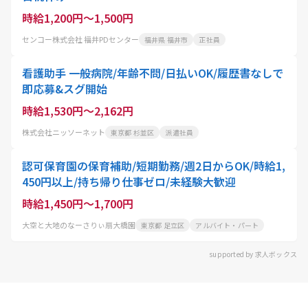
時給1,200円～1,500円
センコー株式会社 福井PDセンター
福井県 福井市
正社員
看護助手 一般病院/年齢不問/日払いOK/履歴書なしで
即応募&スグ開始
時給1,530円～2,162円
株式会社ニッソーネット
東京都 杉並区
派遣社員
認可保育園の保育補助/短期勤務/週2日からOK/時給1,
450円以上/持ち帰り仕事ゼロ/未経験大歓迎
時給1,450円～1,700円
大空と大地のなーさりぃ扇大橋園
東京都 足立区
アルバイト・パート
supported by 求人ボックス