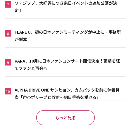
ソ・ジソブ、大好評につき来日イベントの追加公演が決
7
定！
FLARE U、初の日本ファンミーティングが中止に…事務所
8
が謝罪
KARA、10月に日本ファンコンサート開催決定！延期を経
9
てファンと再会へ
ALPHA DRIVE ONE サンヒョン、カムバックを前に休養発
10
表「声帯ポリープと診断…明日手術を受ける」
もっと見る