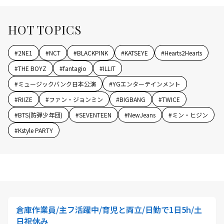
HOT TOPICS
#
2NE1
#
NCT
#
BLACKPINK
#
KATSEYE
#
Hearts2Hearts
#
THE BOYZ
#
fantagio
#
ILLIT
#
ミュージックバンク日本公演
#
YGエンターテインメント
#
RIIZE
#
ファン・ジョンミン
#
BIGBANG
#
TWICE
#
BTS(防弾少年団)
#
SEVENTEEN
#
NewJeans
#
ミン・ヒジン
#
Kstyle PARTY
倉庫作業員/主フ活躍中/育児と両立/日勤で1日5h/土
日祝休み