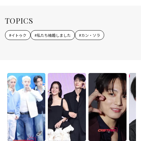
TOPICS
#
イトゥク
#
私たち結婚しました
#
カン・ソラ