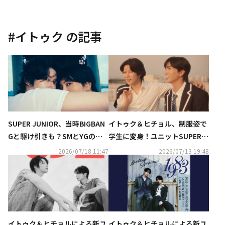
#
イトゥク
の記事
SUPER JUNIOR、当時BIGBAN
イトゥク＆ヒチョル、制服姿で
Gと駆け引きも？SMとYGの勢
学生に変身！ユニットSUPER J
力争いを語る「すべて敵だっ
UNIOR-83zとして本日デビュ
2026/07/18 11:47
2026/07/13 19:48
た」（動画あり）
ー…タイトル曲「Promise」M
V公開
イトゥク＆ヒチョルによる新ユ
イトゥク＆ヒチョルによる新ユ