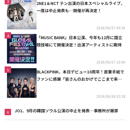
3
2NE1＆NCT テン出演の日本スペシャルライブ、
一度は中止発表も…開催が再決定！
2026/08/07 09:56
4
「MUSIC BANK」日本公演、今年も12月に国立
競技場にて開催決定！出演アーティストに期待
2026/08/07 10:00
5
BLACKPINK、本日デビュー10周年！直筆手紙で
ファンに感謝「皆さんのおかげでここまで来ら
れた」
2026/08/08 02:28
JO1、9月の韓国ソウル公演の中止を発表…事務所が謝罪
6