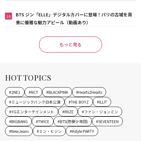
BTS ジン「ELLE」デジタルカバーに登場！パリの古城を背
10
景に優雅な魅力アピール（動画あり）
もっと見る
HOT TOPICS
#
2NE1
#
NCT
#
BLACKPINK
#
Hearts2Hearts
#
ミュージックバンク日本公演
#
THE BOYZ
#
ILLIT
#
YGエンターテインメント
#
RIIZE
#
ファン・ジョンミン
#
BIGBANG
#
TWICE
#
BTS(防弾少年団)
#
SEVENTEEN
#
NewJeans
#
ミン・ヒジン
#
Kstyle PARTY