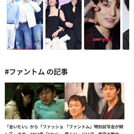
#
ファントム
の記事
「会いたい」から「ファッショ
「ファントム」特別試写会が開
ン王」まで…2012年「10asi
催！ソ・ジソプ、東京で舞台挨