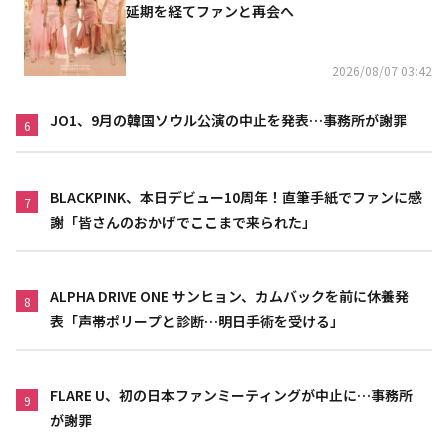
延期を経てファンと再会へ
2026/08/07 03:42
JO1、9月の韓国ソウル公演の中止を発表…事務所が謝罪
6
BLACKPINK、本日デビュー10周年！直筆手紙でファンに感
7
謝「皆さんのおかげでここまで来られた」
ALPHA DRIVE ONE サンヒョン、カムバックを前に休養発
8
表「声帯ポリープと診断…明日手術を受ける」
FLARE U、初の日本ファンミーティングが中止に…事務所
9
が謝罪