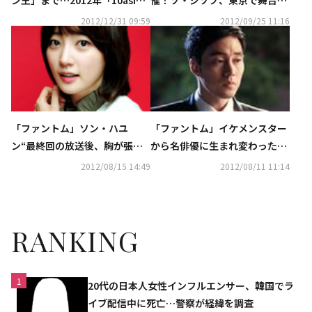
a」アワード“今年のNo Thank
拶に参加
2012/12/31 09:59
2012/09/25 11:16
you！”
「ファントム」ソン・ハユ
「ファントム」イケメンスター
ン“最終回の放送後、胸が張り
から名俳優に生まれ変わった
裂けそうな気持ちでした”
ソ・ジソブ
2012/08/15 14:49
2012/08/11 11:14
RANKING
1
20代の日本人女性インフルエンサー、韓国でラ
イブ配信中に死亡…警察が経緯を調査