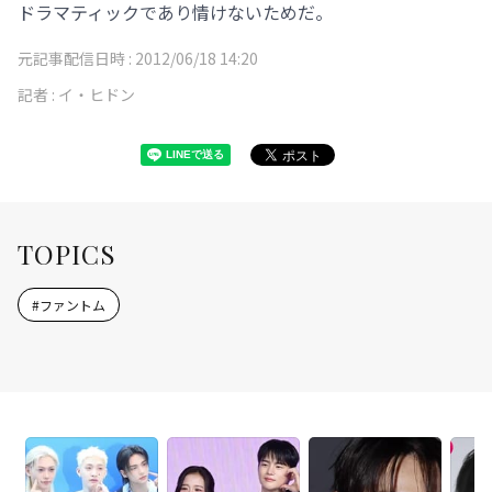
ドラマティックであり情けないためだ。
元記事配信日時 :
2012/06/18 14:20
記者 :
イ・ヒドン
TOPICS
#
ファントム