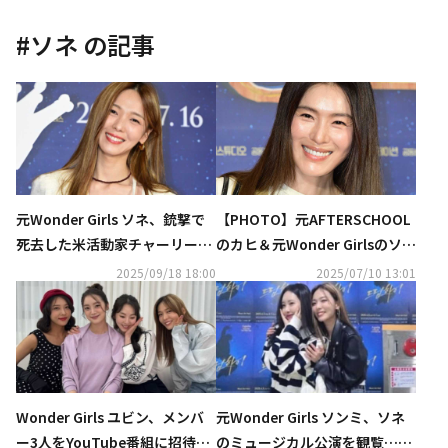
#
ソネ
の記事
元Wonder Girls ソネ、銃撃で
【PHOTO】元AFTERSCHOOL
死去した米活動家チャーリー・
のカヒ＆元Wonder Girlsのソネ
カーク氏を追悼も…非難の声に
ら、映画「キング・オブ・キン
2025/09/18 18:00
2025/07/10 13:01
反論
グス」フォトウォールイベント
に出席
Wonder Girls ユビン、メンバ
元Wonder Girls ソンミ、ソネ
ー3人をYouTube番組に招待！
のミュージカル公演を観覧…変