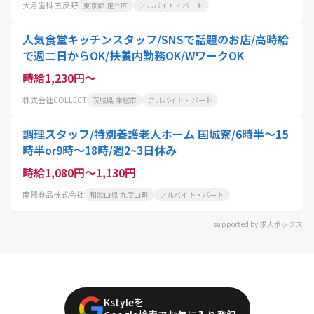
大月歯科 五反野
東京都 足立区
アルバイト・パート
人気食堂キッチンスタッフ/SNSで話題のお店/高時給
で週二日からOK/扶養内勤務OK/WワークOK
時給1,230円～
株式会社COLLECT
茨城県 常総市
アルバイト・パート
調理スタッフ/特別養護老人ホーム 国城寮/6時半～15
時半or9時～18時/週2~3日休み
時給1,080円～1,130円
南陽食品株式会社
和歌山県 九度山町
アルバイト・パート
supported by 求人ボックス
Kstyleを