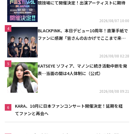
競技場にて開催決定！出演アーティストに期待
2026/08/07 10:00
4
BLACKPINK、本日デビュー10周年！直筆手紙で
ファンに感謝「皆さんのおかげでここまで来ら
れた」
2026/08/08 02:28
5
KATSEYE ソフィア、マノンに続き活動中断を発
表…当面の間は4人体制に（公式）
2026/08/08 09:21
KARA、10月に日本ファンコンサート開催決定！延期を経
6
てファンと再会へ