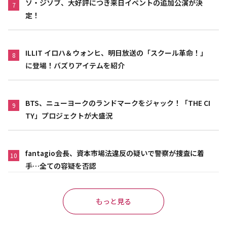
ソ・ジソブ、大好評につき来日イベントの追加公演が決
7
定！
ILLIT イロハ＆ウォンヒ、明日放送の「スクール革命！」
8
に登場！バズりアイテムを紹介
BTS、ニューヨークのランドマークをジャック！「THE CI
9
TY」プロジェクトが大盛況
fantagio会長、資本市場法違反の疑いで警察が捜査に着
10
手…全ての容疑を否認
もっと見る