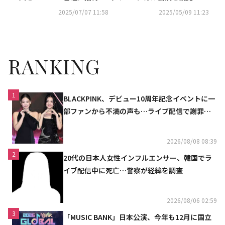
再結成への思い明かす（動画あ
わらぬ友情をアピール
2025/07/07 11:58
2025/05/09 11:23
り）
RANKING
1
BLACKPINK、デビュー10周年記念イベントに一
部ファンから不満の声も…ライブ配信で謝罪
「コミュニケーション不足だった」
2026/08/08 08:39
2
20代の日本人女性インフルエンサー、韓国でラ
イブ配信中に死亡…警察が経緯を調査
2026/08/06 02:59
3
「MUSIC BANK」日本公演、今年も12月に国立