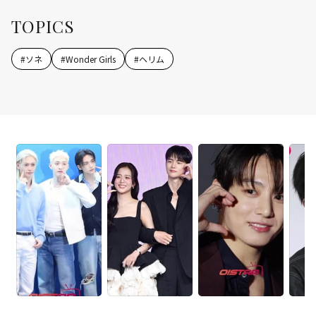
TOPICS
#
ソネ
#
Wonder Girls
#
ヘリム