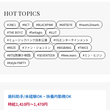
HOT TOPICS
#
2NE1
#
NCT
#
BLACKPINK
#
KATSEYE
#
Hearts2Hearts
#
THE BOYZ
#
fantagio
#
ILLIT
#
ミュージックバンク日本公演
#
YGエンターテインメント
#
RIIZE
#
ファン・ジョンミン
#
BIGBANG
#
TWICE
#
BTS(防弾少年団)
#
SEVENTEEN
#
NewJeans
#
ミン・ヒジン
#
Kstyle PARTY
歯科助手/未経験OK・扶養内勤務OK
時給1,410円～1,470円