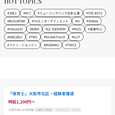
HOT TOPICS
#
2NE1
#
NCT
#
ミュージックバンク日本公演
#
THE BOYZ
#
BLACKPINK
#
YGエンターテインメント
#
IU
#
SHINee
#
Venue101
#
KARA
#
LE SSERAFIM
#
RIIZE
#
音楽中心
#
AND2BLE
#
TWS
#
Rocket Punch
#
ILLIT
#
ファン・ジョンミン
#
BIGBANG
#
TWICE
「保育士」大阪市北区・経験者優遇
時給1,200円～
大阪主婦之会保育園
大阪府 大阪市
アルバイト・パート