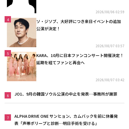
2026/08/06 02:59
4
ソ・ジソブ、大好評につき来日イベントの追加
公演が決定！
2026/08/07 03:57
5
KARA、10月に日本ファンコンサート開催決定！
延期を経てファンと再会へ
2026/08/07 03:42
JO1、9月の韓国ソウル公演の中止を発表…事務所が謝罪
6
ALPHA DRIVE ONE サンヒョン、カムバックを前に休養発
7
表「声帯ポリープと診断…明日手術を受ける」