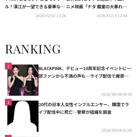
ル！漢江が一望できる豪華な自
ニメ映画「ナタ 魔童の大暴れ」
宅を大公開
の韓国語吹替にチョン・ジソ＆
2026/02/02 12:26
2026/01/15 12:44
コ・ギュピルら豪華キャスト
RANKING
1
BLACKPINK、デビュー10周年記念イベントに一
部ファンから不満の声も…ライブ配信で謝罪
「コミュニケーション不足だった」
2026/08/08 08:39
2
20代の日本人女性インフルエンサー、韓国でラ
イブ配信中に死亡…警察が経緯を調査
2026/08/06 02:59