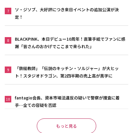
ソ・ジソブ、大好評につき来日イベントの追加公演が決
7
定！
BLACKPINK、本日デビュー10周年！直筆手紙でファンに感
8
謝「皆さんのおかげでここまで来られた」
「鉄槌教師」「伝説のキッチン・ソルジャー」が大ヒッ
9
ト！スタジオドラゴン、第2四半期の売上高が黒字に
fantagio会長、資本市場法違反の疑いで警察が捜査に着
10
手…全ての容疑を否認
もっと見る