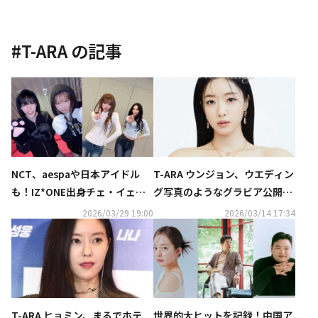
#
T-ARA
の記事
NCT、aespaや日本アイドル
T-ARA ウンジョン、ウエディン
も！IZ*ONE出身チェ・イェナ
グ写真のようなグラビア公開！
の新曲「キャッチ キャッチ」ダ
優雅な魅力を披露
2026/03/29 19:00
2026/03/14 17:34
ンスがバズリ中
T-ARA ヒョミン、まるでホテ
世界的大ヒットを記録！中国ア