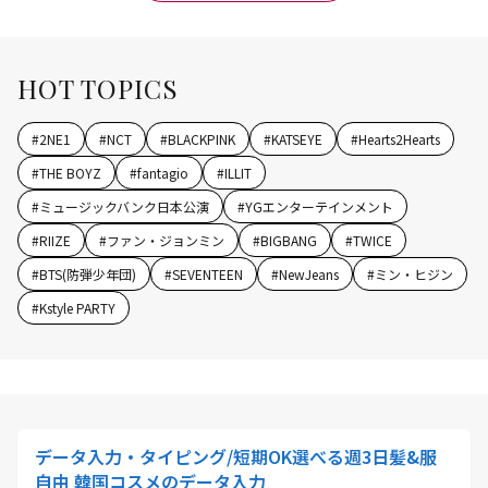
HOT TOPICS
#
2NE1
#
NCT
#
BLACKPINK
#
KATSEYE
#
Hearts2Hearts
#
THE BOYZ
#
fantagio
#
ILLIT
#
ミュージックバンク日本公演
#
YGエンターテインメント
#
RIIZE
#
ファン・ジョンミン
#
BIGBANG
#
TWICE
#
BTS(防弾少年団)
#
SEVENTEEN
#
NewJeans
#
ミン・ヒジン
#
Kstyle PARTY
データ入力・タイピング/短期OK選べる週3日髪&服
自由 韓国コスメのデータ入力