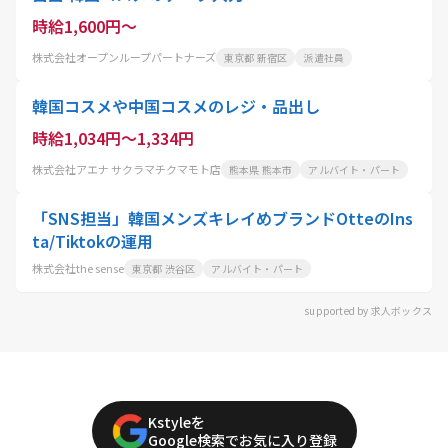
時給1,600円～
株式会社オープンループパートナーズ
東京都 新宿区
派遣社員
韓国コスメや中国コスメのレジ・品出し
時給1,034円～1,334円
株式会社アエナ サクラマチクマモト店
熊本県 熊本市
アルバイト・パート
「SNS担当」韓国メンズキレイめブランドOtteのIns
ta/Tiktokの運用
株式会社the sense
東京都 渋谷区
アルバイト・パート
supported by 求人ボックス
Kstyleを
Google検索でお気に入り登録