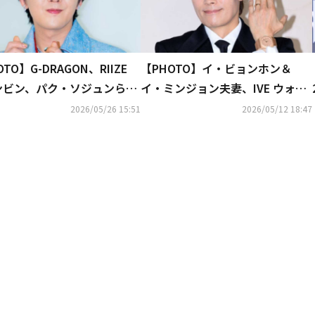
TO】G-DRAGON、RIIZE
【PHOTO】イ・ビョンホン＆
ンビン、パク・ソジュンら
イ・ミンジョン夫妻、IVE ウォニ
ャネル」のイベントに出席
ョンら「ブルガリ」のイベントに
2026/05/26 15:51
2026/05/12 18:47
出席