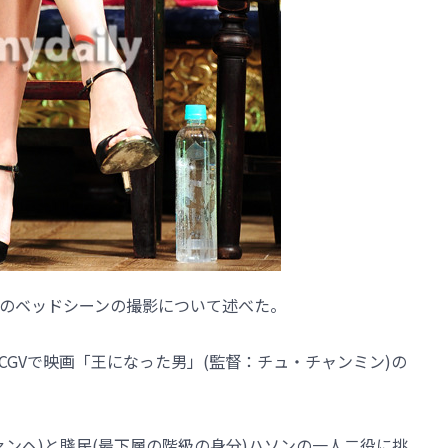
のベッドシーンの撮影について述べた。
)CGVで映画「王になった男」(監督：チュ・チャンミン)の
ンヘ)と賤民(最下層の階級の身分)ハソンの一人二役に挑