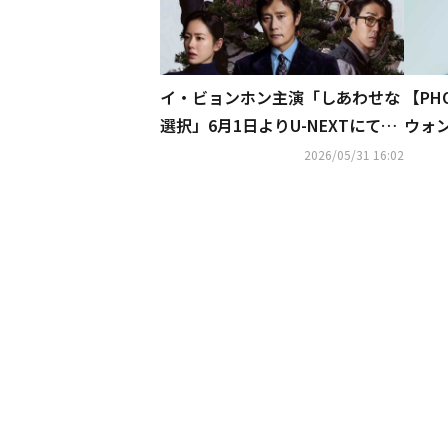
イ・ビョンホン主演「しあわせな
【PHO
選択」6月1日よりU-NEXTにて先
ウォ
行レンタル独占配信開始
「シ
2026/05/31 16:02