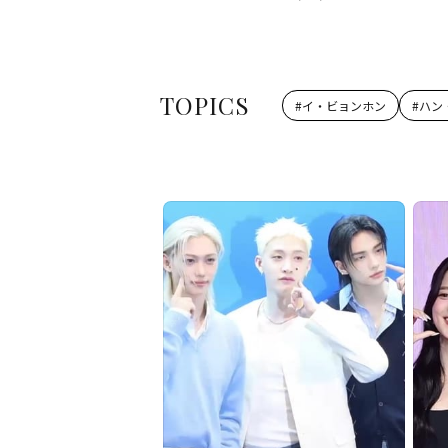
TOPICS
#
イ・ビョンホン
#
ハン