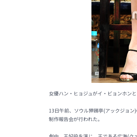
女優ハン・ヒョジュがイ・ビョンホンと
13日午前、ソウル狎鴎亭(アックジョン
制作報告会が行われた。
劇中、王妃役を演じ、王である広海(クァ