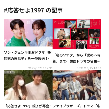
#
応答せよ1997
の記事
ソン・ジュンギ主演ドラマ「財
「冬のソナタ」から「愛の不時
閥家の末息子」を一挙放送！
着」まで…韓国ドラマの名曲を
ソ・イングク＆アン・ボヒョン
一挙紹介「サランへ！胸キュン
2025/12/24 17:30
2021/04/15 10:39
の日本公演も…1月のCSホーム
韓国ドラマOST BOOK」発売決
ドラマチャンネルも豊富
定
「応答せよ1997」親子が再会！
ファイブラザーズ、ドラマ「応