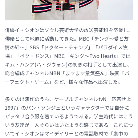
俳優イ・シオンはソウル芸術大学の放送芸能科を卒業し、
俳優として地道に活動してきた。MBC「チング～愛と友
情の絆～」SBS「ドクター・チャンプ」「パラダイス牧
場」「ペク・ドンス」MBC「キング～Two Hearts」では
キム・ハンア(ハ・ジウォン)の初恋の相手として出演し、
総合編成チャンネルMBN「ますます意気盛ん」映画「パ
ーフェクト・ゲーム」など、様々な作品へ出演した。
多くの出演作のうち、ケーブルチャンネルtvN「応答せよ
1997」のパン・ソンジェというキャラクターでは自分に
ピッタリ合う服を着ているようである。学生時代にはこう
いう友達が一人ぐらいはいたような感じである。これにつ
いてイ・シオンはマイデイリーとの電話取材で「劇中の