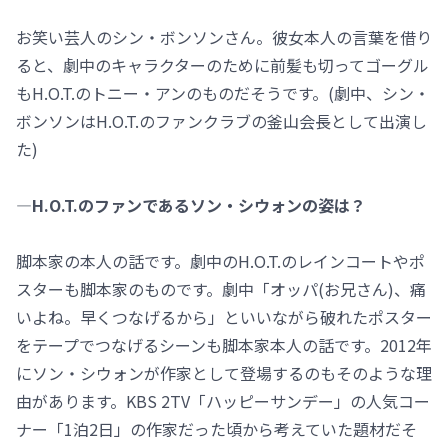
お笑い芸人のシン・ボンソンさん。彼女本人の言葉を借り
ると、劇中のキャラクターのために前髪も切ってゴーグル
もH.O.T.のトニー・アンのものだそうです。(劇中、シン・
ボンソンはH.O.T.のファンクラブの釜山会長として出演し
た)
―H.O.T.のファンであるソン・シウォンの姿は？
脚本家の本人の話です。劇中のH.O.T.のレインコートやポ
スターも脚本家のものです。劇中「オッパ(お兄さん)、痛
いよね。早くつなげるから」といいながら破れたポスター
をテープでつなげるシーンも脚本家本人の話です。2012年
にソン・シウォンが作家として登場するのもそのような理
由があります。KBS 2TV「ハッピーサンデー」の人気コー
ナー「1泊2日」の作家だった頃から考えていた題材だそ