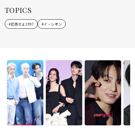
TOPICS
#
応答せよ1997
#
イ・シオン