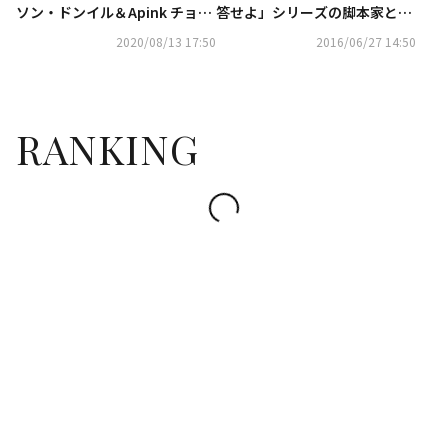
ソン・ドンイル＆Apink チョ
答せよ」シリーズの脚本家と契
ン・ウンジ、本日放送の「車輪
約…制作会社としての基盤を固
2020/08/13 17:50
2016/06/27 14:50
のついた家」で共演
める
RANKING