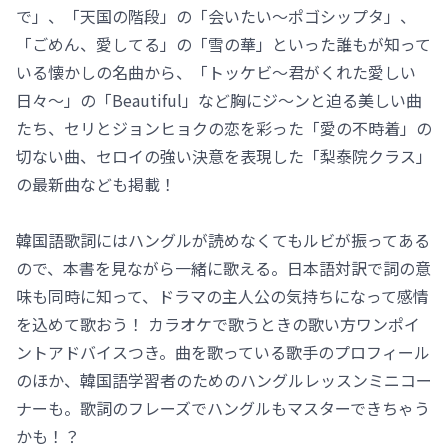
で」、「天国の階段」の「会いたい～ポゴシップタ」、
「ごめん、愛してる」の「雪の華」といった誰もが知って
いる懐かしの名曲から、「トッケビ～君がくれた愛しい
日々～」の「Beautiful」など胸にジ～ンと迫る美しい曲
たち、セリとジョンヒョクの恋を彩った「愛の不時着」の
切ない曲、セロイの強い決意を表現した「梨泰院クラス」
の最新曲なども掲載！
韓国語歌詞にはハングルが読めなくてもルビが振ってある
ので、本書を見ながら一緒に歌える。日本語対訳で詞の意
味も同時に知って、ドラマの主人公の気持ちになって感情
を込めて歌おう！ カラオケで歌うときの歌い方ワンポイ
ントアドバイスつき。曲を歌っている歌手のプロフィール
のほか、韓国語学習者のためのハングルレッスンミニコー
ナーも。歌詞のフレーズでハングルもマスターできちゃう
かも！？