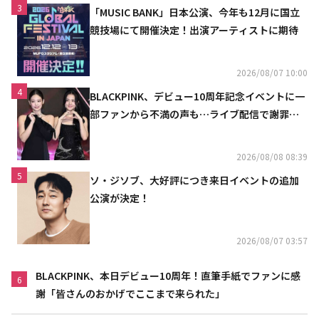
3
「MUSIC BANK」日本公演、今年も12月に国立
競技場にて開催決定！出演アーティストに期待
2026/08/07 10:00
4
BLACKPINK、デビュー10周年記念イベントに一
部ファンから不満の声も…ライブ配信で謝罪
「コミュニケーション不足だった」
2026/08/08 08:39
5
ソ・ジソブ、大好評につき来日イベントの追加
公演が決定！
2026/08/07 03:57
BLACKPINK、本日デビュー10周年！直筆手紙でファンに感
6
謝「皆さんのおかげでここまで来られた」