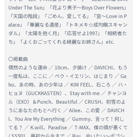
Under The Sun」「花より男子～Boys Over Flowers」
「天国の階段」「ごめん、愛してる」「宮～Love in P
alace」「華麗なる遺産」「トキメキ☆成均館スキャン
ダル」「太陽を抱く月」「応答せよ1997」「相続者た
ち」「よくおごってくれる綺麗なお姉さん」etc.
〇掲載曲
偶然のような運命 ／ 10cm、夕焼け ／ DAVICHI、もう
一度私は、ここに ／ ペク・イエリン、はじまり ／ Ga
ho、あの時、あの少年は ／ KIM FEEL、石ころ ／ ハ・
ヒョヌ（GUCKKASTEN）、Stay with me ／ チャンヨ
ル（EXO）＆Punch、Beautiful ／ CRUSH、初雪のよ
うにあなたのもとへ行く ／ Ailee、この愛 ／ DAVICH
I、You Are My Everything ／ Gummy、言って！何し
てる？ ／ K.will、Paradise ／ T-MAX、僕の頭が悪くて
/ SS501、最初から今まで ／ Ryu、会いたい～ポゴシ