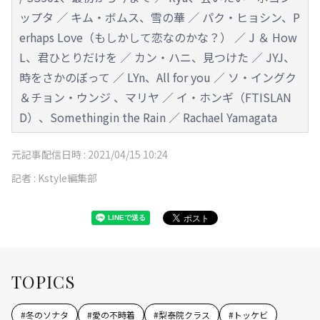
ップタ ／ キム・ボムス、雪の華 ／ パク・ヒョシン、P
erhaps Love（もしかして恋なのかな？） ／ J ＆ How
L、君ひとりだけを ／ カン・ハニ、見つけた ／ JYJ、
時をさかのぼって ／ LYn、All for you ／ ソ・イングク
＆チョン・ウンジ 、マリヤ ／ イ・ホンギ（FTISLAN
D）、Somethingin the Rain ／ Rachael Yamagata
元記事配信日時 :
2021/04/15 10:24
記者 :
Kstyle編集部
TOPICS
#
冬のソナタ
#
愛の不時着
#
梨泰院クラス
#
トッケビ