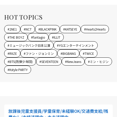
HOT TOPICS
#
2NE1
#
NCT
#
BLACKPINK
#
KATSEYE
#
Hearts2Hearts
#
THE BOYZ
#
fantagio
#
ILLIT
#
ミュージックバンク日本公演
#
YGエンターテインメント
#
RIIZE
#
ファン・ジョンミン
#
BIGBANG
#
TWICE
#
BTS(防弾少年団)
#
SEVENTEEN
#
NewJeans
#
ミン・ヒジン
#
Kstyle PARTY
放課後児童支援員/学童保育/未経験OK/交通費支給/残