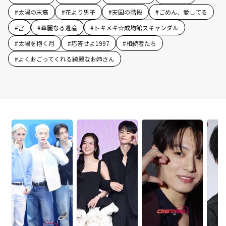
#
太陽の末裔
#
花より男子
#
天国の階段
#
ごめん、愛してる
#
宮
#
華麗なる遺産
#
トキメキ☆成均館スキャンダル
#
太陽を抱く月
#
応答せよ1997
#
相続者たち
#
よくおごってくれる綺麗なお姉さん