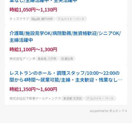
業なし/主婦活躍中・主夫活躍中
時給1,050円～1,130円
キッズクラブ
岡山県 瀬戸内市
アルバイト・パート
介護職/施設見学OK/病院勤務/無資格歓迎/シニアOK/
主婦活躍中
時給1,100円～1,300円
株式会社アソシオ
青森県 八戸市
派遣社員
レストランのホール・調理スタッフ/10:00〜22:00の
間から4時間〜就業可能/主婦・主夫歓迎・残業なし・
土日休み
時給1,350円～1,600円
株式会社松下産業ホールディングス
東京都 文京区
アルバイト・パート
supported by 求人ボックス