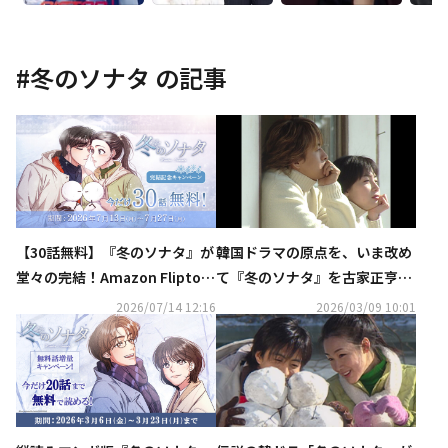
#
冬のソナタ
の記事
【30話無料】『冬のソナタ』が
韓国ドラマの原点を、いま改め
堂々の完結！Amazon Fliptoo
て――『冬のソナタ』を古家正亨が
nにて完結記念キャンペーン開
語る～「古家のABEMA韓流TIM
2026/07/14 12:16
2026/03/09 10:01
催中！
ES」公式YouTubeにて公開～