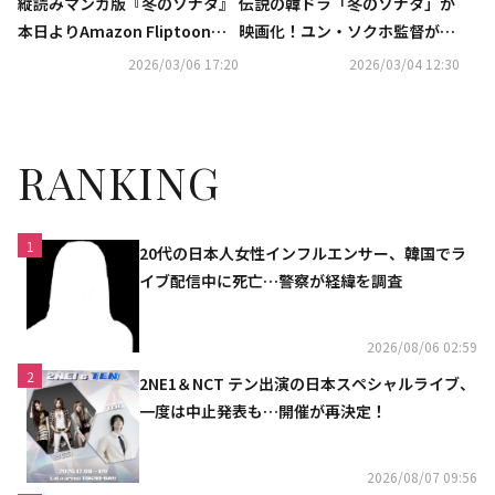
伝説の韓ドラ「冬のソナタ」が
縦読みマンガ版『冬のソナタ』
映画化！ユン・ソクホ監督が語
本日よりAmazon Fliptoonに
る当時のブームと俳優の魅力
て無料話増量キャンペーンスタ
2026/03/06 17:20
2026/03/04 12:30
ート！
RANKING
1
20代の日本人女性インフルエンサー、韓国でラ
イブ配信中に死亡…警察が経緯を調査
2026/08/06 02:59
2
2NE1＆NCT テン出演の日本スペシャルライブ、
一度は中止発表も…開催が再決定！
2026/08/07 09:56