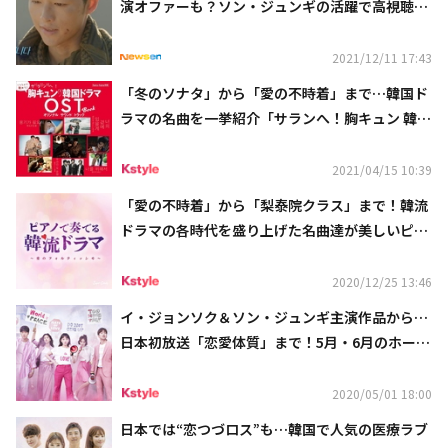
演オファーも？ソン・ジュンギの活躍で高視聴率
の大ヒット
2021/12/11 17:43
「冬のソナタ」から「愛の不時着」まで…韓国ド
ラマの名曲を一挙紹介「サランへ！胸キュン 韓国
ドラマOST BOOK」発売決定
2021/04/15 10:39
「愛の不時着」から「梨泰院クラス」まで！韓流
ドラマの各時代を盛り上げた名曲達が美しいピア
ノカバーアルバムとして登場
2020/12/25 13:46
イ・ジョンソク＆ソン・ジュンギ主演作品から…
日本初放送「恋愛体質」まで！5月・6月のホーム
ドラマチャンネルも話題の韓国ドラマが続々
2020/05/01 18:00
日本では“恋つづロス”も…韓国で人気の医療ラブ