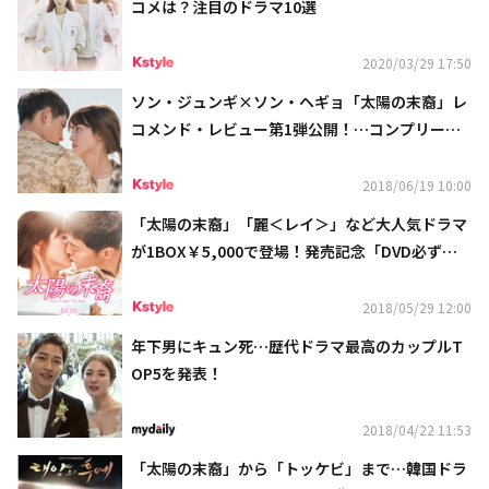
コメは？注目のドラマ10選
2020/03/29 17:50
ソン・ジュンギ×ソン・ヘギョ「太陽の末裔」レ
コメンド・レビュー第1弾公開！…コンプリート
シンプルDVD-BOX発売記念
2018/06/19 10:00
「太陽の末裔」「麗＜レイ＞」など大人気ドラマ
が1BOX￥5,000で登場！発売記念「DVD必ずも
らえるキャンペーン」が7月25日（水）より開始
2018/05/29 12:00
年下男にキュン死…歴代ドラマ最高のカップルT
OP5を発表！
2018/04/22 11:53
「太陽の末裔」から「トッケビ」まで…韓国ドラ