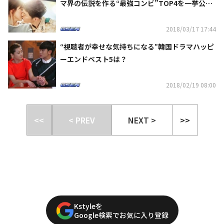
マ界の伝説を作る“最強コンビ”TOP4を一挙公
開！
2018/03/17 17:44
“視聴者が幸せな気持ちになる”韓国ドラマハッピ
ーエンドベスト5は？
2018/02/19 08:00
<<
< PREV
NEXT >
>>
Kstyleを
Google検索でお気に入り登録