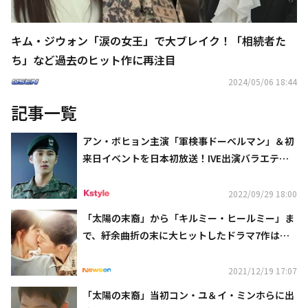
キム・ジウォン「涙の女王」で大ブレイク！「相続者た
ち」など過去のヒット作に再注目
2024/05/06 18:44
記事一覧
アン・ボヒョン主演「軍検事ドーベルマン」＆初
来日イベントを日本初放送！IVE出演バラエティ
も…10月のCS衛星劇場はお宝コンテンツ満載
2022/09/29 18:00
「太陽の末裔」から「キルミー・ヒールミー」ま
で、紆余曲折の末に大ヒットしたドラマ7作は？
ビハインドストーリーに驚き
2021/12/19 17:07
「太陽の末裔」当初コン・ユ＆イ・ミンホらに出