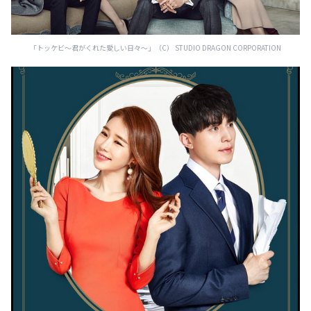
「トッケビ～君がくれた愛しい日々～」（C） STUDIO DRAGON CORPORATION