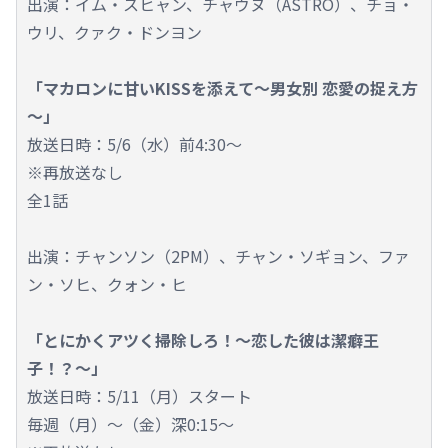
出演：イム・スヒャン、チャウヌ（ASTRO）、チョ・
ウリ、クァク・ドンヨン
「マカロンに甘いKISSを添えて～男女別 恋愛の捉え方
～」
放送日時：5/6（水）前4:30～
※再放送なし
全1話
出演：チャンソン（2PM）、チャン・ソギョン、ファ
ン・ソヒ、クォン・ヒ
「とにかくアツく掃除しろ！～恋した彼は潔癖王
子！？～」
放送日時：5/11（月）スタート
毎週（月）～（金）深0:15～