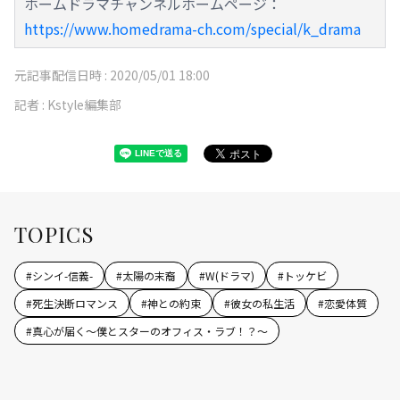
ホームドラマチャンネルホームページ：
https://www.homedrama-ch.com/special/k_drama
元記事配信日時 :
2020/05/01 18:00
記者 :
Kstyle編集部
TOPICS
#
シンイ-信義-
#
太陽の末裔
#
W(ドラマ)
#
トッケビ
#
死生決断ロマンス
#
神との約束
#
彼女の私生活
#
恋愛体質
#
真心が届く～僕とスターのオフィス・ラブ！？～