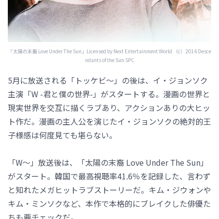
「太陽の末裔 Love Under The Sun」Licensed by Next Entertainment World （c）2016 Desce
ndants of the Sun SPC
5月に放送される「トッケビ～」の後は、イ・ジョンソク
主演「W -君と僕の世界-」がスタートする。漫画の世界と
現実世界を交互に描くラブあり、アクションありの大ヒッ
ト作だ。漫画の主人公を演じたイ・ジョンソクの絶対的王
子様感は何度見ても堪らない。
「W～」放送後は、「太陽の末裔 Love Under The Sun」
がスタート。韓国で最高視聴率41.6％を記録した、言わず
と知れたメガヒットラブストーリーだ。キム・ジウォンや
キム・ミンソクなど、本作で本格的にブレイクした俳優た
ちも要チェックだ。