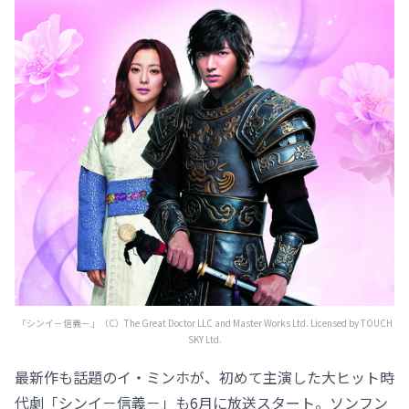
「シンイ－信義－」（C）The Great Doctor LLC and Master Works Ltd. Licensed by TOUCH
SKY Ltd.
最新作も話題のイ・ミンホが、初めて主演した大ヒット時
代劇「シンイ－信義－」も6月に放送スタート。ソンフン