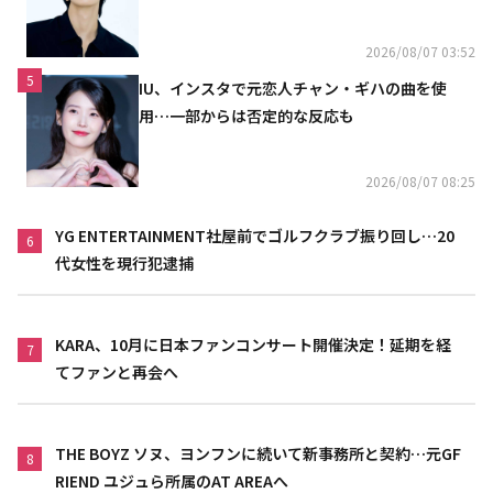
結
2026/08/07 03:52
5
IU、インスタで元恋人チャン・ギハの曲を使
用…一部からは否定的な反応も
2026/08/07 08:25
YG ENTERTAINMENT社屋前でゴルフクラブ振り回し…20
6
代女性を現行犯逮捕
KARA、10月に日本ファンコンサート開催決定！延期を経
7
てファンと再会へ
THE BOYZ ソヌ、ヨンフンに続いて新事務所と契約…元GF
8
RIEND ユジュら所属のAT AREAへ