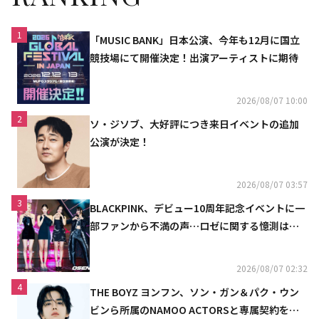
1
「MUSIC BANK」日本公演、今年も12月に国立
競技場にて開催決定！出演アーティストに期待
2026/08/07 10:00
2
ソ・ジソブ、大好評につき来日イベントの追加
公演が決定！
2026/08/07 03:57
3
BLACKPINK、デビュー10周年記念イベントに一
部ファンから不満の声…ロゼに関する憶測は否
定
2026/08/07 02:32
4
THE BOYZ ヨンフン、ソン・ガン＆パク・ウン
ビンら所属のNAMOO ACTORSと専属契約を締