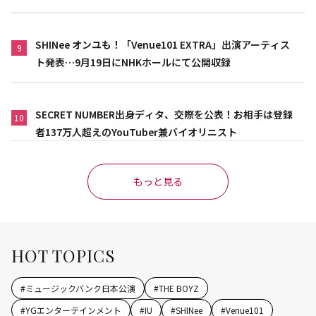
SHINee オンユも！「Venue101 EXTRA」出演アーティス
9
ト発表…9月19日にNHKホールにて公開収録
SECRET NUMBER出身ディタ、交際を公表！お相手は登録
10
者137万人超えのYouTuber兼バイオリニスト
もっと見る
HOT TOPICS
#
ミュージックバンク日本公演
#
THE BOYZ
#
YGエンターテインメント
#
IU
#
SHINee
#
Venue101