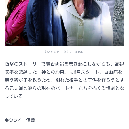
「神との約束」（C）2018-19MBC
衝撃のストーリーで賛否両論を巻き起こしながらも、高視
聴率を記録した「神との約束」も6月スタート。白血病を
患う我が子を救うため、別れた相手との子供を作ろうとす
る元夫婦と彼らの現在のパートナーたちを描く愛憎劇とな
っている。
◆シンイ－信義－