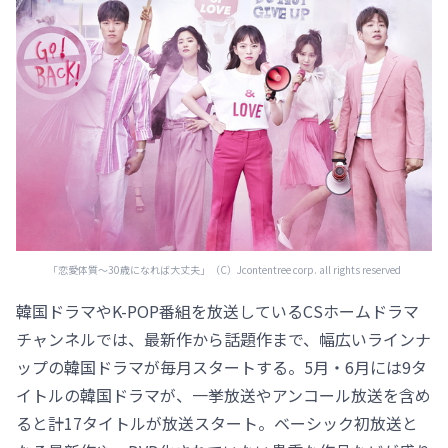
「恋愛体質～30歳になれば大丈夫」（C）Jcontentree corp. all rights reserved
韓国ドラマやK-POP番組を放送しているCSホームドラマ
チャンネルでは、最新作から話題作まで、幅広いラインナ
ップの韓国ドラマが毎月スタートする。5月・6月には9タ
イトルの韓国ドラマが、一挙放送やアンコール放送を含め
ると計17タイトルが放送スタート。ベーシック初放送と