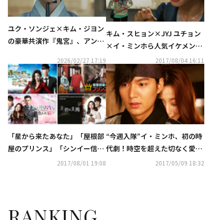
ユク・ソンジェ×キム・ジヨン
キム・スヒョン×JYJ ユチョン
の豪華共演作『鬼宮』、アン・
×イ・ミンホら人気イケメンた
ヒョソプ×キム・ユジョン主演
ちが主演の「星から来たあな
2026/02/27 17:19
2017/08/04 16:11
の純愛ロマンス『ホン・チョン
た」「屋根部屋のプリンス」
ギ』など、ファンタジー時代劇
「シンイー信義ー」AbemaTV
の人気韓国ドラマを「ABEMA」
で全話無料放送
にて期間限定全話無料配信決定
「星から来たあなた」「屋根部
“今週入隊”イ・ミンホ、初の時
屋のプリンス」「シンイー信義
代劇！時空を超えた切なく愛し
ー」など注目タイトルを1話か
いファンタジー・ロマンス「シ
2017/08/01 19:08
2017/05/09 18:32
ら視聴可能…8月もAbemaTVで
ンイ－信義－」AbemaTVで無
人気作品を続々無料放送
料放送スタート
RANKING