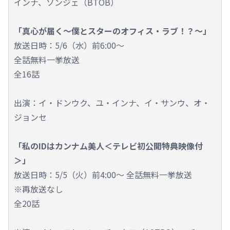
インナ、ソンジェ（BTOB）
「真心が届く～僕とスターのオフィス・ラブ！？～」
放送日時：5/6（水）前6:00～
全話無料一挙放送
全16話
出演：イ・ドンウク、ユ・インナ、イ・サンウ、オ・
ジョンセ
「私のIDはカンナム美人＜テレビ初公開特典映像付
＞」
放送日時：5/5（火）前4:00～ 全話無料一挙放送
※再放送なし
全20話