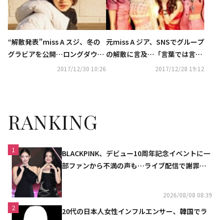
“解散発表”miss A スジ、冬の
元miss A ジア、SNSでグループ
グラビアを公開…ロングダウン
の解散に言及…「言葉では言い
もスタイリッシュに
表せない」
2017/12/30 10:26
2017/12/28 19:12
RANKING
1
BLACKPINK、デビュー10周年記念イベントに一
部ファンから不満の声も…ライブ配信で謝罪
「コミュニケーション不足だった」
2026/08/08 08:39
2
20代の日本人女性インフルエンサー、韓国でラ