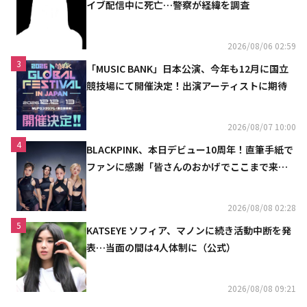
イブ配信中に死亡…警察が経緯を調査
2026/08/06 02:59
3
「MUSIC BANK」日本公演、今年も12月に国立
競技場にて開催決定！出演アーティストに期待
2026/08/07 10:00
4
BLACKPINK、本日デビュー10周年！直筆手紙で
ファンに感謝「皆さんのおかげでここまで来ら
れた」
2026/08/08 02:28
5
KATSEYE ソフィア、マノンに続き活動中断を発
表…当面の間は4人体制に（公式）
2026/08/08 09:21