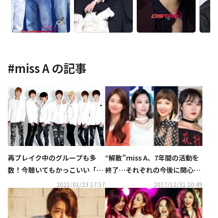
#
miss A
の記事
再ブレイク中のグループも多
“解散”miss A、7年間の活動を
数！今聴いてもかっこいい「第
終了…それぞれの今後に関心集
2世代＆2.5世代アイドル」とは
中
2021/01/23 17:57
2017/12/31 10:49