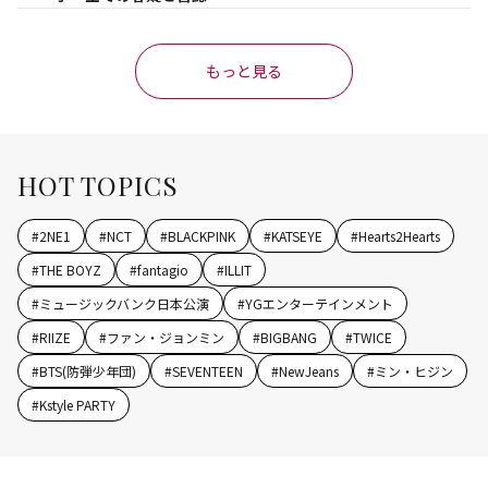
もっと見る
HOT TOPICS
#
2NE1
#
NCT
#
BLACKPINK
#
KATSEYE
#
Hearts2Hearts
#
THE BOYZ
#
fantagio
#
ILLIT
#
ミュージックバンク日本公演
#
YGエンターテインメント
#
RIIZE
#
ファン・ジョンミン
#
BIGBANG
#
TWICE
#
BTS(防弾少年団)
#
SEVENTEEN
#
NewJeans
#
ミン・ヒジン
#
Kstyle PARTY