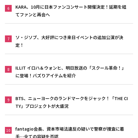
KARA、10月に日本ファンコンサート開催決定！延期を経
6
てファンと再会へ
ソ・ジソブ、大好評につき来日イベントの追加公演が決
7
定！
ILLIT イロハ＆ウォンヒ、明日放送の「スクール革命！」
8
に登場！バズりアイテムを紹介
BTS、ニューヨークのランドマークをジャック！「THE CI
9
TY」プロジェクトが大盛況
fantagio会長、資本市場法違反の疑いで警察が捜査に着
10
手…全ての容疑を否認