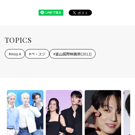
TOPICS
#
miss A
#
ペ・スジ
#
釜山国際映画祭(2012)