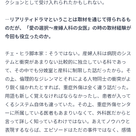
クションとして受け入れられたかもしれない。
―リアリティドラマということは取材を通じて得られるも
のだが、「愛の選択～産婦人科の女医」の時の取材経験が
今回も役立ったのか。
チェ・ヒラ脚本家：そうではない。産婦人科は病院のシス
テムと衝突があまりない比較的に独立している科であっ
て、その中でも分娩室と産科に制限した話だったから。そ
の上、倫理的なジレンマとそれによる人物同士の衝突がよ
り鋭く描かれたとすれば、重症外傷は全く違う話だった。
用語も新しく覚えなければならなかったし、患者が入って
くるシステム自体も違っていた。その上、重症外傷センタ
ーに所属している医者もあまりいなくて、外科医だからと
言って詳しく知っているわけではない。あえてノウハウと
表現するならば、エピソードはただの事件ではなく、感情