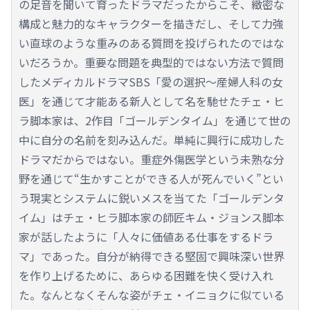
の足音を聞いて育ったドラマだったからこそ、緻密な
構成と魅力的なキャラクターを描きだし、そして力強
い直球のような重みのある質問を投げられたのではな
いだろうか。重要な問題を典型的ではない方法で質問
したメディカルドラマSBS「愛の選択～産婦人科の女
医」を通じて才能ある新人として名を馳せたチェ・ヒ
ラ脚本家は、2作目「ゴールデンタイム」を通じて世の
中に自分の名前を刻み込んだ。単純に興行に成功した
ドラマだからではない。重症外傷医学という未熟な分
野を通じて“生かすことができる人が死んでいく”とい
う現実とシステムに鋭いメスを当てた「ゴールデンタ
イム」はチェ・ヒラ脚本家の師匠キム・ジョンス脚本
家が話したように「人々に価値ある仕事をするドラ
マ」であった。自分が納得できる堅固で興味深い世界
を作り上げるために、あらゆる困難を快く受け入れ
た。なんとなくそんな姿がチェ・イニョクに似ている