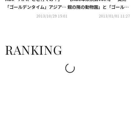
「ゴールデンタイム」アジア太
館の隣の動物園」と「ゴールデ
平洋放送連合の受賞式で最優秀
ンタイム」…そこにはソン・ソ
2013/10/29 15:01
2013/01/01 11:27
賞を受賞！
ンミが
RANKING