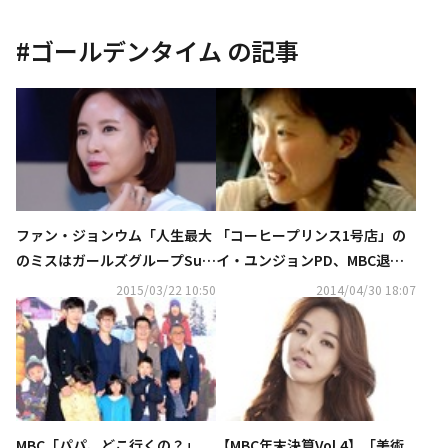
#
ゴールデンタイム
の記事
ファン・ジョンウム「人生最大
「コーヒープリンス1号店」の
のミスはガールズグループSug
イ・ユンジョンPD、MBC退社
arと『ゴールデンタイム』」
後CJへの移籍が有力
2015/03/22 10:50
2014/04/30 18:07
MBC「パパ、どこ行くの？」
【MBC年末決算Vol.4】「美術