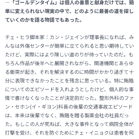
―「ゴールデンタイム」は個人の善意と献身だけでは、簡
単に変えられない現実の中で、どのように最善の道を探し
ていくのかを語る物語でもあった。
チェ・ヒラ脚本家：カン・ジェインが理事長になれば、み
んなは外傷センターが簡単に立てられると思い期待してい
たけど、実際にはより険しい道のりが待っていたのだ。も
ちろん作品が後半へと展開されながら、関連機関とあらゆ
る衝突が起き、それを解決するのに時間がかかり過ぎて十
分に表現できなかったことを残念に思っている。特に賄賂
についてのエピソードを入れようとしたけど、個人的な事
情で書けなくなったことが決定的だった。整形外科のファ
ン・セホン(イ・ギヨン)科長の後輩の交通事故エピソード
は、本来は後輩でなく、賄賂を贈る製薬会社の社員だっ
た。もしこの人が死ねば、大きな事件となって病院全体が
打撃を受け、それを防ぐためにチェ・イニョクは患者を何