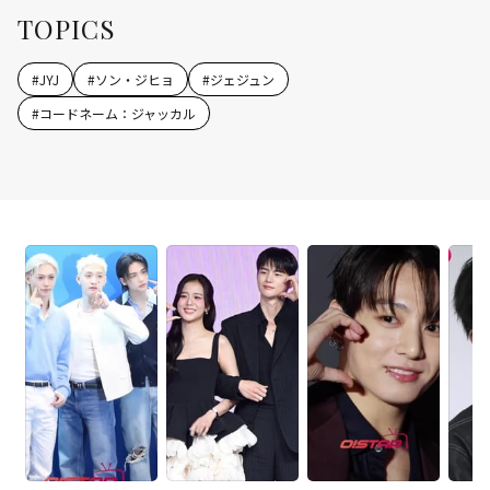
TOPICS
#
JYJ
#
ソン・ジヒョ
#
ジェジュン
#
コードネーム：ジャッカル