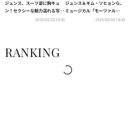
ジュンス、スーツ姿に胸キュ
ジュンス＆キム・ソヒョンら、
ン！セクシーな魅力溢れる写真
ミュージカル「モーツァル
を公開
ト！」10周年記念公演の練習に
2020/05/23 19:41
2020/05/06 19:40
参加…和気あいあいとした雰囲
気
RANKING