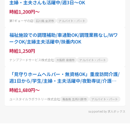
主婦・主夫さんも活躍中/週3日～OK
時給1,200円～
第7ギョーザの店
石川県 金沢市
アルバイト・パート
福祉施設での調理補助/車通勤OK/調理業務なし/Wワ
ークOK/主婦主夫活躍中/扶養内OK
時給1,250円
ナンブフードサービス株式会社
大阪府 泉南市
アルバイト・パート
「見守りホームヘルパー・無資格OK」重度訪問介護/
週1日から/学生/主婦・主夫活躍中/夜勤専従/介護職
員
時給1,680円～
ユースタイルラボラトリー株式会社
青森県 五所川原市
アルバイト・パート
supported by 求人ボックス