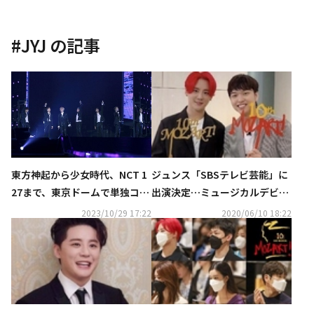
#
JYJ
の記事
東方神起から少女時代、NCT 1
ジュンス「SBSテレビ芸能」に
27まで、東京ドームで単独コン
出演決定…ミュージカルデビュ
サートを成功させたアイドル
ー10周年のインタビューを電撃
2023/10/29 17:22
2020/06/10 18:22
は？
公開