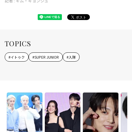
記者 :
キム・ギョンジュ
TOPICS
#
イトゥク
#
SUPER JUNIOR
#
入隊