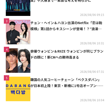
賞」や入隊まで…素直な考えを明らかに
2026/08/06 09:15
3
チョン・ヘイン＆ハヨン出演のNetflix「恋は飴
模様」第1話からキスシーンが登場！？“浪漫と
ときめきでいっぱいの作品”
2026/08/06 10:31
4
俳優ウォンビン＆RIIZE ウォンビンが同じブラン
ドの顔に！新CMへの期待高まる
2026/08/06 07:31
5
韓国の人気コーヒーチェーン「ペクスダバン」
が日本初上陸！東京・新橋に1号店オープン…海
外市場へ本格進出
2026/08/06 10:04