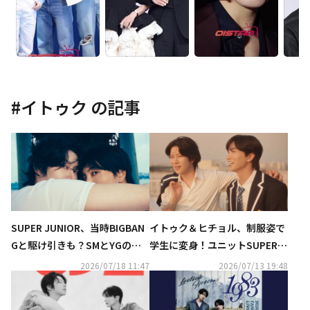
#
イトゥク
の記事
SUPER JUNIOR、当時BIGBAN
イトゥク＆ヒチョル、制服姿で
Gと駆け引きも？SMとYGの勢
学生に変身！ユニットSUPER J
力争いを語る「すべて敵だっ
UNIOR-83zとして本日デビュ
2026/07/18 11:47
2026/07/13 19:48
た」（動画あり）
ー…タイトル曲「Promise」M
V公開