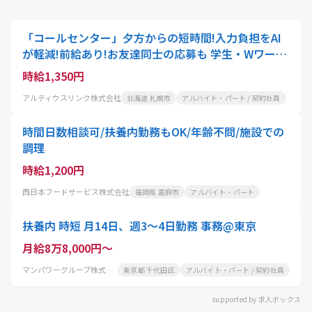
「コールセンター」夕方からの短時間!入力負担をAI
が軽減!前給あり!お友達同士の応募も 学生・Wワーク
の方必見/扶養内OK
時給1,350円
アルティウスリンク株式会社
北海道 札幌市
アルバイト・パート / 契約社員
時間日数相談可/扶養内勤務もOK/年齢不問/施設での
調理
時給1,200円
西日本フードサービス株式会社
福岡県 嘉麻市
アルバイト・パート
扶養内 時短 月14日、週3～4日勤務 事務@東京
月給8万8,000円～
マンパワーグループ株式会社
東京都 千代田区
アルバイト・パート / 契約社員
supported by 求人ボックス