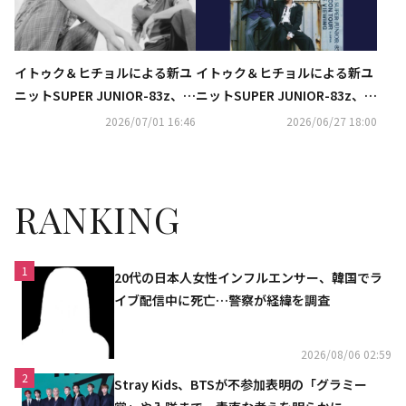
イトゥク＆ヒチョルによる新ユ
イトゥク＆ヒチョルによる新ユ
ニットSUPER JUNIOR-83z、7
ニットSUPER JUNIOR-83z、8
月13日にデビュー決定！
月2日の東京公演のライブ・ビ
2026/07/01 16:46
2026/06/27 18:00
ューイングが決定
RANKING
1
20代の日本人女性インフルエンサー、韓国でラ
イブ配信中に死亡…警察が経緯を調査
2026/08/06 02:59
2
Stray Kids、BTSが不参加表明の「グラミー