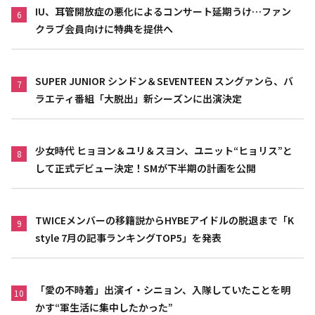
IU、耳管開放症の悪化によるコンサート延期うけ…ファン
6
クラブ会員向けに特典を提供へ
SUPER JUNIOR シンドン＆SEVENTEEN スングァンら、バ
7
ラエティ番組「大脱出」新シーズンに出演決定
少女時代 ヒョヨン＆ユリ＆スヨン、ユニット“ヒョリス”と
8
して正式デビュー決定！SMが下半期の計画を公開
TWICEメンバーの移籍説からHYBEアイドルの脱退まで「K
9
style 7月の記事ランキングTOP5」を発表
「愛の不時着」出演イ・シニョン、入隊していたことを明
10
かす“軍生活に集中したかった”