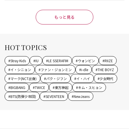
もっと見る
HOT TOPICS
#
Stray Kids
#
IU
#
LE SSERAFIM
#
ウォンビン
#
RIIZE
#
イ・シニョン
#
ファン・ジョンミン
#
i-dle
#
THE BOYZ
#
マーク(NCT出身)
#
パク・ジフン
#
イ・ハイ
#
少女時代
#
BIGBANG
#
TWICE
#
東方神起
#
キム・スヒョン
#
BTS(防弾少年団)
#
SEVENTEEN
#
NewJeans