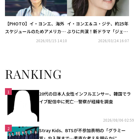
【PHOTO】イ・ヨンエ、海外
イ・ヨンエ＆ユ・ジテ、約25年
スケジュールのためアメリカへ
ぶりに共演！新ドラマ「ジェイ
出国…魅力的なサングラス姿
のヨンイン」に出演決定
2026/05/15 14:10
2026/03/24 16:07
RANKING
1
20代の日本人女性インフルエンサー、韓国でラ
イブ配信中に死亡…警察が経緯を調査
2026/08/06 02:59
2
Stray Kids、BTSが不参加表明の「グラミー
賞」や入隊まで…素直な考えを明らかに