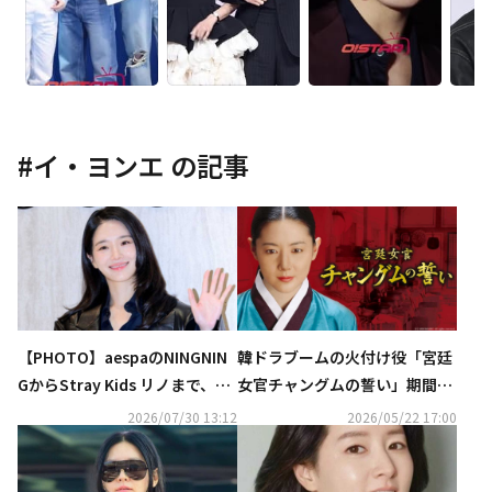
#
イ・ヨンエ
の記事
【PHOTO】aespaのNINGNIN
韓ドラブームの火付け役「宮廷
GからStray Kids リノまで、ブ
女官チャングムの誓い」期間限
ランド「GUCCI」のイベントに
定で全話無料配信中！「ABEM
2026/07/30 13:12
2026/05/22 17:00
出席
A」は名作時代劇も豊富