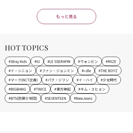
もっと見る
HOT TOPICS
#
Stray Kids
#
IU
#
LE SSERAFIM
#
ウォンビン
#
RIIZE
#
イ・シニョン
#
ファン・ジョンミン
#
i-dle
#
THE BOYZ
#
マーク(NCT出身)
#
パク・ジフン
#
イ・ハイ
#
少女時代
#
BIGBANG
#
TWICE
#
東方神起
#
キム・スヒョン
#
BTS(防弾少年団)
#
SEVENTEEN
#
NewJeans