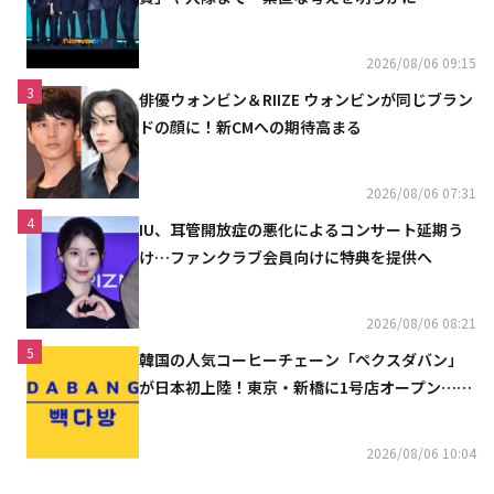
2026/08/06 09:15
3
俳優ウォンビン＆RIIZE ウォンビンが同じブラン
ドの顔に！新CMへの期待高まる
2026/08/06 07:31
4
IU、耳管開放症の悪化によるコンサート延期う
け…ファンクラブ会員向けに特典を提供へ
2026/08/06 08:21
5
韓国の人気コーヒーチェーン「ペクスダバン」
が日本初上陸！東京・新橋に1号店オープン…海
外市場へ本格進出
2026/08/06 10:04