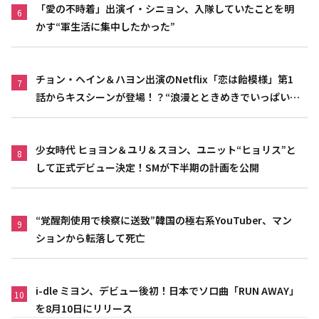
「愛の不時着」出演イ・シニョン、入隊していたことを明
6
かす“軍生活に集中したかった”
チョン・ヘイン＆ハヨン出演のNetflix「恋は飴模様」第1
7
話からキスシーンが登場！？“浪漫とときめきでいっぱいの
作品”
少女時代 ヒョヨン＆ユリ＆スヨン、ユニット“ヒョリス”と
8
して正式デビュー決定！SMが下半期の計画を公開
“覚醒剤使用で検察に送致”韓国の極右系YouTuber、マン
9
ションから転落して死亡
i-dle ミヨン、デビュー後初！日本でソロ曲「RUN AWAY」
10
を8月10日にリリース