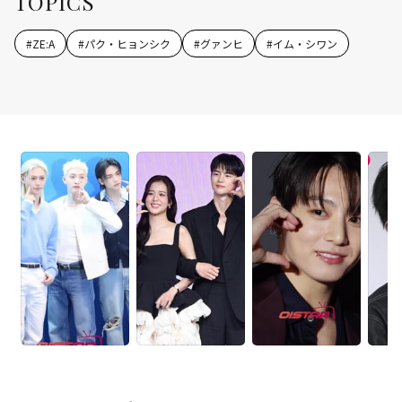
TOPICS
#
ZE:A
#
パク・ヒョンシク
#
グァンヒ
#
イム・シワン