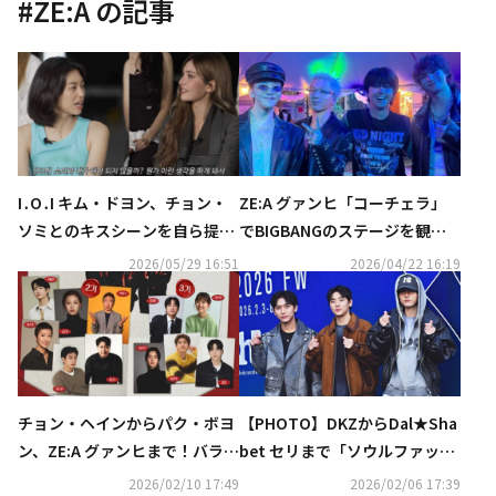
#
ZE:A
の記事
I․O․I キム・ドヨン、チョン・
ZE:A グァンヒ「コーチェラ」
ソミとのキスシーンを自ら提案
でBIGBANGのステージを観
「元々ビンタをする予定だっ
覧…再会ショットが話題に（動
2026/05/29 16:51
2026/04/22 16:19
た」（動画あり）
画あり）
チョン・ヘインからパク・ボヨ
【PHOTO】DKZからDal★Sha
ン、ZE:A グァンヒまで！バラエ
bet セリまで「ソウルファッシ
ティ番組「マニト・クラブ」豪
ョンウィーク」に出席
2026/02/10 17:49
2026/02/06 17:39