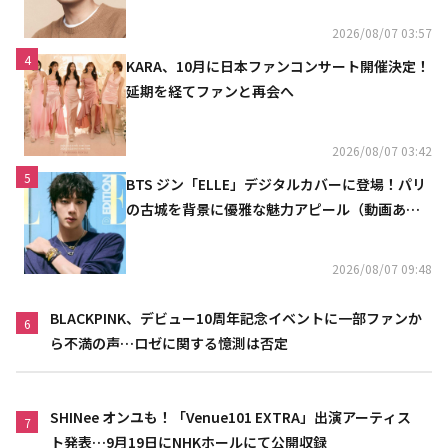
2026/08/07 03:57
4
KARA、10月に日本ファンコンサート開催決定！
延期を経てファンと再会へ
2026/08/07 03:42
5
BTS ジン「ELLE」デジタルカバーに登場！パリ
の古城を背景に優雅な魅力アピール（動画あ
り）
2026/08/07 09:48
BLACKPINK、デビュー10周年記念イベントに一部ファンか
6
ら不満の声…ロゼに関する憶測は否定
SHINee オンユも！「Venue101 EXTRA」出演アーティス
7
ト発表…9月19日にNHKホールにて公開収録