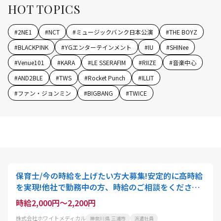
HOT TOPICS
#
2NE1
#
NCT
#
ミュージックバンク日本公演
#
THE BOYZ
#
BLACKPINK
#
YGエンターテインメント
#
IU
#
SHINee
#
Venue101
#
KARA
#
LE SSERAFIM
#
RIIZE
#
音楽中心
#
AND2BLE
#
TWS
#
Rocket Punch
#
ILLIT
#
ファン・ジョンミン
#
BIGBANG
#
TWICE
保育士/今の時給を上げたい方大募集!安定的に高時給
を実現!他社で勤務中の方、時給のご相談をください!/
副業OK/扶養内OK
時給2,000円～2,200円
株式会社ホワイトメディカル
神奈川県 三浦市
派遣社員