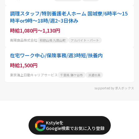
調理スタッフ/特別養護老人ホーム 国城寮/6時半～15
時半or9時～18時/週2~3日休み
時給1,080円～1,130円
南陽食品株式会社
和歌山県 九度山町
アルバイト・パート
在宅ワーク中心/保険事務/週3時短/扶養内
時給1,500円
東京海上日動キャリアサービス
千葉県 鎌ケ谷市
派遣社員
supported by 求人ボックス
Kstyleを
Google検索でお気に入り登録