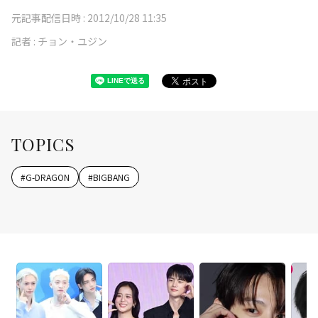
元記事配信日時 :
2012/10/28 11:35
記者 :
チョン・ユジン
TOPICS
#
G-DRAGON
#
BIGBANG