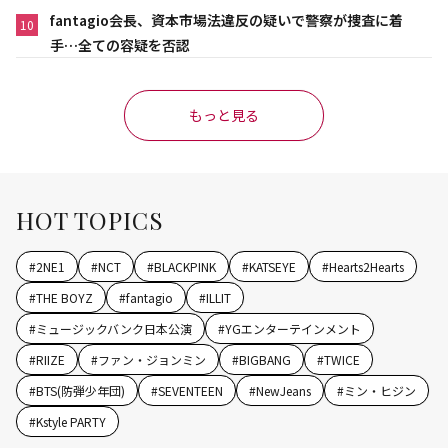
fantagio会長、資本市場法違反の疑いで警察が捜査に着
10
手…全ての容疑を否認
もっと見る
HOT TOPICS
#
2NE1
#
NCT
#
BLACKPINK
#
KATSEYE
#
Hearts2Hearts
#
THE BOYZ
#
fantagio
#
ILLIT
#
ミュージックバンク日本公演
#
YGエンターテインメント
#
RIIZE
#
ファン・ジョンミン
#
BIGBANG
#
TWICE
#
BTS(防弾少年団)
#
SEVENTEEN
#
NewJeans
#
ミン・ヒジン
#
Kstyle PARTY