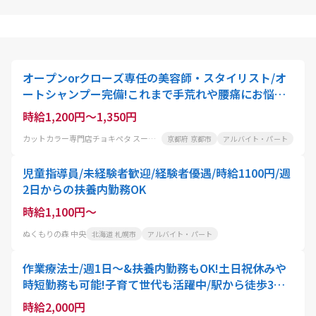
オープンorクローズ専任の美容師・スタイリスト/オ
ートシャンプー完備!これまで手荒れや腰痛にお悩み
の美容師さんにも大好評
時給1,200円～1,350円
カットカラー専門店チョキぺタ スーパーマツモト洛南店
京都府 京都市
アルバイト・パート
児童指導員/未経験者歓迎/経験者優遇/時給1100円/週
2日からの扶養内勤務OK
時給1,100円～
ぬくもりの森 中央
北海道 札幌市
アルバイト・パート
作業療法士/週1日～&扶養内勤務もOK!土日祝休みや
時短勤務も可能!子育て世代も活躍中/駅から徒歩3分/
採用強化中
時給2,000円