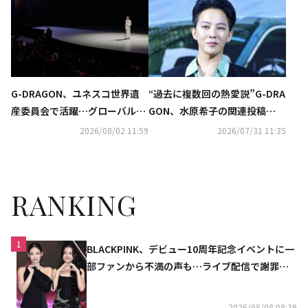
かに
G-DRAGON、ユネスコ世界遺
“過去に複数回の熱愛説”G-DRA
産委員会で活躍…グローバルな
GON、水原希子の関連投稿
影響力を証明
に“いいね”…ファンの注目集ま
2026/08/02 11:59
2026/07/31 11:35
る
RANKING
1
BLACKPINK、デビュー10周年記念イベントに一
部ファンから不満の声も…ライブ配信で謝罪
「コミュニケーション不足だった」
2026/08/08 08:39