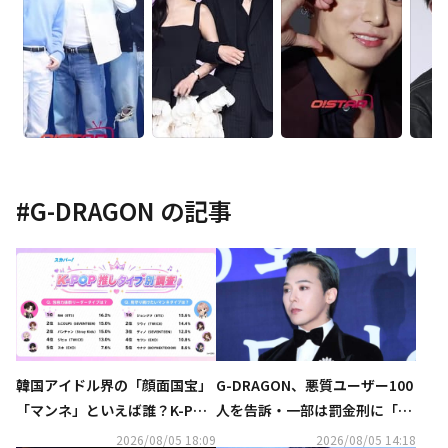
#
G-DRAGON
の記事
韓国アイドル界の「顔面国宝」
G-DRAGON、悪質ユーザー100
「マンネ」といえば誰？K-POP
人を告訴・一部は罰金刑に「匿
推しタイプ別調査の結果が明ら
名アカウントも処罰の可能性」
2026/08/05 18:09
2026/08/05 14:18