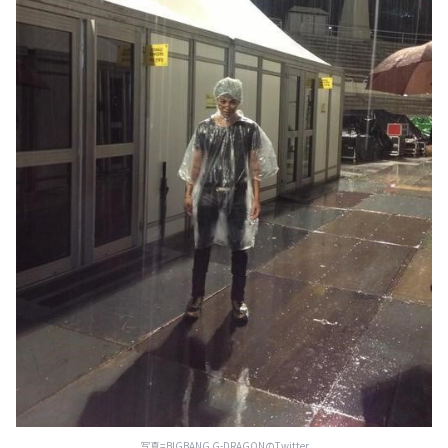
写真=BIGBANG G-DRAGONのTwitter