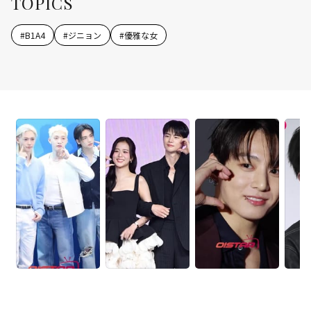
TOPICS
#
B1A4
#
ジニョン
#
優雅な女