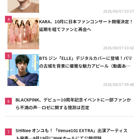
2026/08/07 03:57
4
KARA、10月に日本ファンコンサート開催決定！
延期を経てファンと再会へ
2026/08/07 03:42
5
BTS ジン「ELLE」デジタルカバーに登場！パリ
の古城を背景に優雅な魅力アピール（動画あ
り）
2026/08/07 09:48
BLACKPINK、デビュー10周年記念イベントに一部ファンか
6
ら不満の声…ロゼに関する憶測は否定
SHINee オンユも！「Venue101 EXTRA」出演アーティス
7
ト発表…9月19日にNHKホールにて公開収録