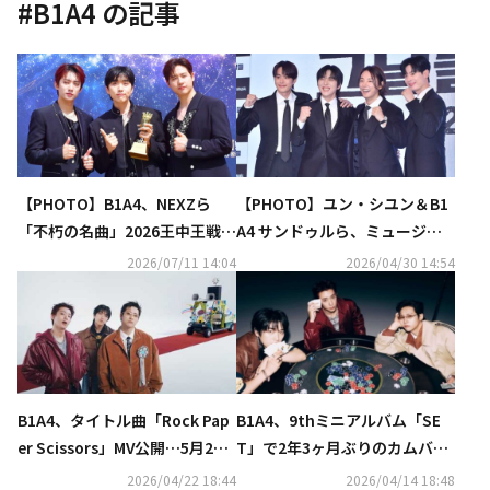
#
B1A4
の記事
【PHOTO】B1A4、NEXZら
【PHOTO】ユン・シユン＆B1
「不朽の名曲」2026王中王戦の
A4 サンドゥルら、ミュージカ
レッドカーペットに登場
ル「あの日々」記者懇談会に出
2026/07/11 14:04
2026/04/30 14:54
席
B1A4、タイトル曲「Rock Pap
B1A4、9thミニアルバム「SE
er Scissors」MV公開…5月2日
T」で2年3ヶ月ぶりのカムバッ
に韓国で野外コンサートも開催
ク！独立後初のアルバムに期待
2026/04/22 18:44
2026/04/14 18:48