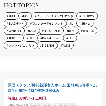
HOT TOPICS
#
2NE1
#
NCT
#
ミュージックバンク日本公演
#
THE BOYZ
#
BLACKPINK
#
YGエンターテインメント
#
IU
#
SHINee
#
Venue101
#
KARA
#
LE SSERAFIM
#
RIIZE
#
音楽中心
#
AND2BLE
#
TWS
#
Rocket Punch
#
ILLIT
#
ファン・ジョンミン
#
BIGBANG
#
TWICE
調理スタッフ/特別養護老人ホーム 国城寮/6時半～15
時半or9時～18時/週2~3日休み
時給1,080円～1,130円
南陽食品株式会社
和歌山県 九度山町
アルバイト・パート