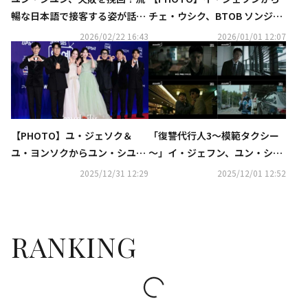
暢な日本語で接客する姿が話題
チェ・ウシク、BTOB ソンジェ
に
まで「2025 SBS演技大賞」レ
2026/02/22 16:43
2026/01/01 12:07
ッドカーペットに登場
【PHOTO】ユ・ジェソク＆
「復讐代行人3～模範タクシー
ユ・ヨンソクからユン・シユン
～」イ・ジェフン、ユン・シユ
まで「2025 SBS芸能大賞」レ
ンと真っ向勝負！【ネタバレあ
2025/12/31 12:29
2025/12/01 12:52
ッドカーペットに登場
り】
RANKING