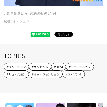
元記事配信日時 :
2026/04/30 14:34
記者 :
イ・ジェハ
TOPICS
#
ユン・シユン
#
サンドゥル
#
B1A4
#
チェ・ジニョク
#
リュ・スヨン
#
キム・ジョンヒョン
#
ユ・ソンホ