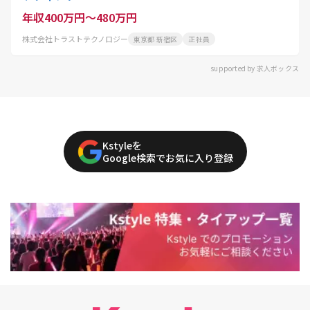
年収400万円～480万円
株式会社トラストテクノロジー
東京都 新宿区
正社員
supported by 求人ボックス
Kstyleを
Google検索でお気に入り登録