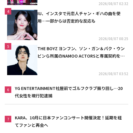
2026/08/07 02:32
4
IU、インスタで元恋人チャン・ギハの曲を使
用…一部からは否定的な反応も
2026/08/07 08:25
5
THE BOYZ ヨンフン、ソン・ガン＆パク・ウン
ビンら所属のNAMOO ACTORSと専属契約を締
結
2026/08/07 03:52
YG ENTERTAINMENT社屋前でゴルフクラブ振り回し…20
6
代女性を現行犯逮捕
KARA、10月に日本ファンコンサート開催決定！延期を経
7
てファンと再会へ