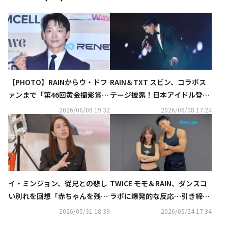
【PHOTO】RAINからウ・ドフ
RAIN＆TXT スビン、コラボス
ァンまで「第46回黄金撮影賞」
テージ披露！日本アイドル登場
の授賞式に出席
も「Weverse Con」約3万4000
2026/06/08 19:32
2026/06/08 17:24
人が熱狂
イ・ミンジョン、従兄との悲し
TWICE モモ＆RAIN、ダンスコ
い別れを回想「赤ちゃんを残し
ラボに爆発的な反応…引き締ま
て天国へ行った」（動画あり）
った筋肉にも注目（動画あり）
2026/05/31 18:39
2026/05/24 17:34