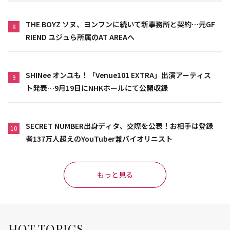
THE BOYZ ソヌ、ヨンフンに続いて新事務所と契約…元GF
8
RIEND ユジュら所属のAT AREAへ
SHINee オンユも！「Venue101 EXTRA」出演アーティス
9
ト発表…9月19日にNHKホールにて公開収録
SECRET NUMBER出身ディタ、交際を公表！お相手は登録
10
者137万人超えのYouTuber兼バイオリニスト
もっと見る
HOT TOPICS