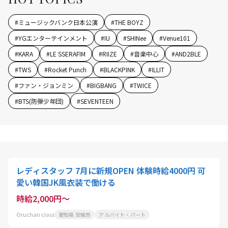
#
ミュージックバンク日本公演
#
THE BOYZ
#
YGエンターテインメント
#
IU
#
SHINee
#
Venue101
#
KARA
#
LE SSERAFIM
#
RIIZE
#
音楽中心
#
AND2BLE
#
TWS
#
Rocket Punch
#
BLACKPINK
#
ILLIT
#
ファン・ジョンミン
#
BIGBANG
#
TWICE
#
BTS(防弾少年団)
#
SEVENTEEN
レディスタッフ 7月に新規OPEN 体験時給4000円 可
愛い韓国JK風衣装で働ける
時給2,000円～
Oruchan class
愛知県 安城市
アルバイト・パート