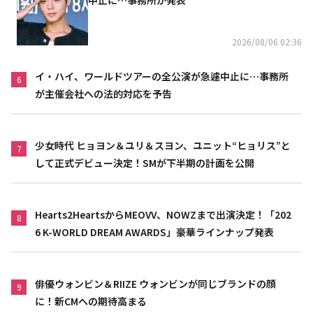
2026/08/06 02:36
イ・ハイ、ワールドツアーの全公演が急遽中止に…事務所
6
が主催会社への法的対応を予告
少女時代 ヒョヨン＆ユリ＆スヨン、ユニット“ヒョリス”と
7
して正式デビュー決定！SMが下半期の計画を公開
Hearts2HeartsからMEOVV、NOWZまで出演決定！「202
8
6 K-WORLD DREAM AWARDS」豪華ラインナップ発表
俳優ウォンビン＆RIIZE ウォンビンが同じブランドの顔
9
に！新CMへの期待高まる