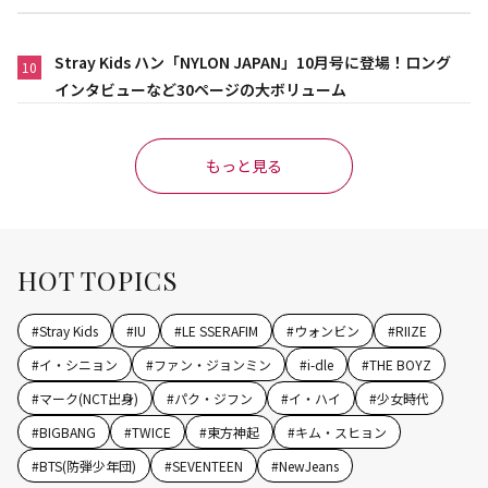
Stray Kids ハン「NYLON JAPAN」10月号に登場！ロング
10
インタビューなど30ページの大ボリューム
もっと見る
HOT TOPICS
#
Stray Kids
#
IU
#
LE SSERAFIM
#
ウォンビン
#
RIIZE
#
イ・シニョン
#
ファン・ジョンミン
#
i-dle
#
THE BOYZ
#
マーク(NCT出身)
#
パク・ジフン
#
イ・ハイ
#
少女時代
#
BIGBANG
#
TWICE
#
東方神起
#
キム・スヒョン
#
BTS(防弾少年団)
#
SEVENTEEN
#
NewJeans