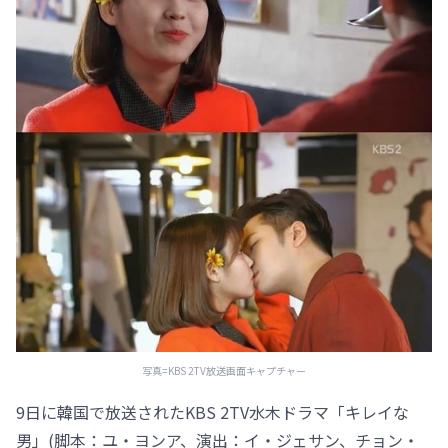
写真=KBS 2TV放送画面キャプチャー
9日に韓国で放送されたKBS 2TV水木ドラマ「キレイな
男」(脚本：ユ・ヨンア、演出：イ・ジェサン、チョン・