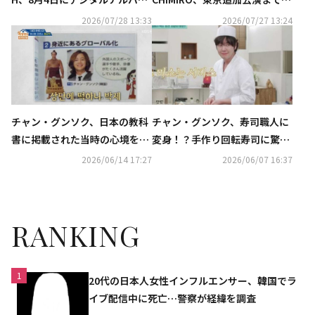
「DAWN AFTER DARK」配信リ
走！TEAM HのZepp Haneda公
2026/07/28 13:33
2026/07/27 13:24
リース決定
演も決定
チャン・グンソク、日本の教科
チャン・グンソク、寿司職人に
書に掲載された当時の心境を告
変身！？手作り回転寿司に驚き
白「信じられなかった」
（動画あり）
2026/06/14 17:27
2026/06/07 16:37
RANKING
1
20代の日本人女性インフルエンサー、韓国でラ
イブ配信中に死亡…警察が経緯を調査