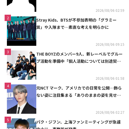
2026/08/06 02:59
2
Stray Kids、BTSが不参加表明の「グラミー
賞」や入隊まで…素直な考えを明らかに
2026/08/06 09:15
3
THE BOYZのメンバー9人、新レーベルでグルー
プ活動を準備中「個人活動については別途契約
へ」
2026/08/06 01:58
4
元NCT マーク、アメリカでの日常を公開…飾ら
ない姿に注目集まる「ありのままの姿を見せた
い」（動画あり）
2026/08/06 02:27
5
パク・ジフン、上海ファンミーティングが急遽
中止に…事務所が発表