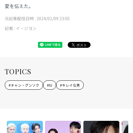
愛を伝えた。
元記事配信日時 :
2014/01/09 23:05
記者 :
イ・ジヨン
TOPICS
#
チャン・グンソク
#
IU
#
キレイな男