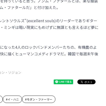
を持っていると思う。ノンム・ファタールとは、楽な服装
ム・ファタールだ」と付け加えた。
ウルズ”(excellent souls)のリーダーでありギター
・ミンギは暗い現実にもめげずに無謀とも言えるほど夢に
になった4人のロックバンドメンバーたちの、有機農のよ
快に描くヒューマンコメディドラマだ。韓国で毎週末午後
カン・ソジョン
#
イ・ハニ
#
モダン・ファーマー