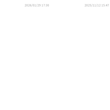
ール放送…2月のCSホームド
フ大会に参加
2026/01/29 17:30
2025/11/12 15:47
チャンネル