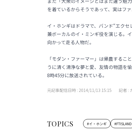
また「大衆のイメージとはまた違う魅力
を着ているからそうであって、実はファ
イ・ホンギはドラマで、バンド“エクセレントソ
兼ボーカルのイ・ミンギ役を演じる。イ
向かって走る人物だ。
「モダン・ファーマー」は帰農すること
うに清く清浄な夢と愛、友情の物語を愉
8時45分に放送されている。
元記事配信日時 :
2014/11/13 15:15
記者 :
TOPICS
#
イ・ホンギ
#
FTISLAND