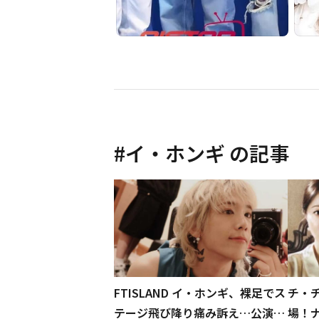
#
イ・ホンギ
の記事
FTISLAND イ・ホンギ、裸足でス
チ・
テージ飛び降り痛み訴え…公演中
場！