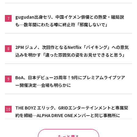
gugudan出身セリ、中国イケメン俳優との熱愛・破局説
7
も…数年間にわたる噂に終止符「邪魔しないで」
2PM ジュノ、次回作となるNetflix「バイキング」への意気
8
込みを明かす「違った雰囲気の姿をお見せできると思う」
BoA、日本デビュー25周年！9月にプレミアムライブツア
9
ー開催決定…会場も明らかに
THE BOYZ エリック、GRIDエンターテインメントと専属契
10
約を締結…ALPHA DRIVE ONEメンバーと同じ事務所に
もっと見る