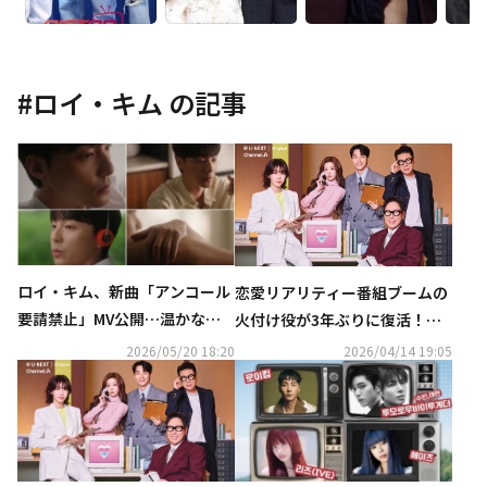
#
ロイ・キム
の記事
ロイ・キム、新曲「アンコール
恋愛リアリティー番組ブームの
要請禁止」MV公開…温かな感
火付け役が3年ぶりに復活！韓
性あふれる演出に注目
国の大人気番組『HEART SIGN
2026/05/20 18:20
2026/04/14 19:05
AL 5』を4月21日よりU-NEXT
オリジナルとして日本初・本国
放送直後より独占見放題配信決
定