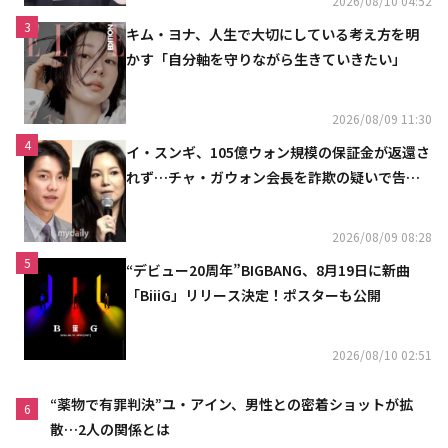
2026/08/10 04:52
3
キム・ヨナ、人生で大切にしている考え方を明
かす「自分軸を守りながら生きていきたい」
2026/08/09 11:30
4
イ・スンギ、105億ウォン規模の保証金が返還さ
れず…チャ・ガウォン会長を詐欺の疑いで告訴
へ
2026/08/09 08:28
5
“デビュー20周年”BIGBANG、8月19日に新曲
「BiiiG」リリース決定！ポスターも公開
2026/08/10 02:51
“薬物で有罪判決”ユ・アイン、男性との密着ショットが拡
6
散…2人の関係とは