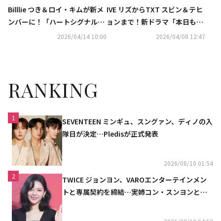
Billlie つき＆ロイ・キムが新メ
IVE リズからTXT スビン＆テヒ
ンバーに！「ハートシグナル
ョンまで！新ドラマ「本日も完
5」4月21日よりU-NEXTで独占
売しました」OST第1弾ライン
2026/04/14 10:00
2026/04/08 12:47
配信
ナップが公開
RANKING
1
SEVENTEEN ミンギュ、スングァン、ディノの入
隊日が決定…Pledisが正式発表
2026/08/10 01:54
2
TWICE ジョンヨン、VAROエンターテインメン
トと専属契約を締結…実姉コン・スンヨンと同
じ事務所（公式）