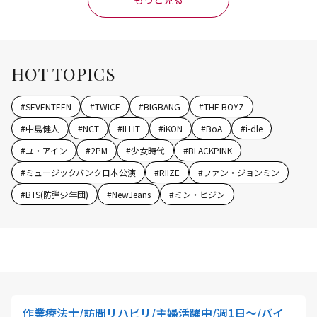
HOT TOPICS
#
SEVENTEEN
#
TWICE
#
BIGBANG
#
THE BOYZ
#
中島健人
#
NCT
#
ILLIT
#
iKON
#
BoA
#
i-dle
#
ユ・アイン
#
2PM
#
少女時代
#
BLACKPINK
#
ミュージックバンク日本公演
#
RIIZE
#
ファン・ジョンミン
#
BTS(防弾少年団)
#
NewJeans
#
ミン・ヒジン
作業療法士/訪問リハビリ/主婦活躍中/週1日～/バイ