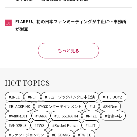
FLARE U、初の日本ファンミーティングが中止に…事務所
10
が謝罪
もっと見る
HOT TOPICS
#
2NE1
#
NCT
#
ミュージックバンク日本公演
#
THE BOYZ
#
BLACKPINK
#
YGエンターテインメント
#
IU
#
SHINee
#
Venue101
#
KARA
#
LE SSERAFIM
#
RIIZE
#
音楽中心
#
AND2BLE
#
TWS
#
Rocket Punch
#
ILLIT
#
ファン・ジョンミン
#
BIGBANG
#
TWICE