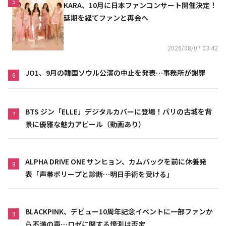
5
KARA、10月に日本ファンコンサート開催決定！
延期を経てファンと再会へ
2026/08/07 03:42
JO1、9月の韓国ソウル公演の中止を発表…事務所が謝罪
6
BTS ジン「ELLE」デジタルカバーに登場！パリの古城を背
7
景に優雅な魅力アピール（動画あり）
ALPHA DRIVE ONE サンヒョン、カムバックを前に休養発
8
表「声帯ポリープと診断…明日手術を受ける」
BLACKPINK、デビュー10周年記念イベントに一部ファンか
9
ら不満の声…ロゼに関する憶測は否定