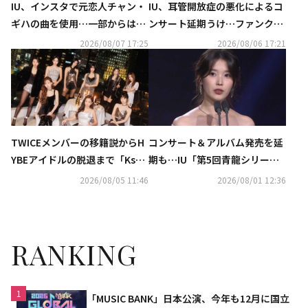
IU、インスタで元恋人チャン・
IU、耳管開放症の悪化によるコ
ギハの曲を使用…一部からは否
ンサート延期うけ…ファンクラ
定的な反応も
ブ会員向けに特典を提供へ
2026/08/07 17:25
2026/08/06 17:21
TWICEメンバーの移籍説からH
コンサート＆アルバム発売を延
YBEアイドルの脱退まで「Kstyl
期も…IU「第5回青龍シリーズ
e 7月の記事ランキングTOP5」
アワード」に授賞者として登場
2026/08/05 11:46
2026/08/01 12:36
を発表
RANKING
1
「MUSIC BANK」日本公演、今年も12月に国立