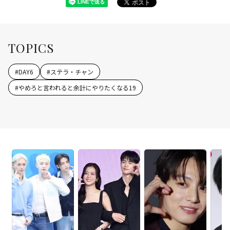
TOPICS
#
DAY6
#
ステラ・チャン
#
やめろと言われると余計にやりたくなる19