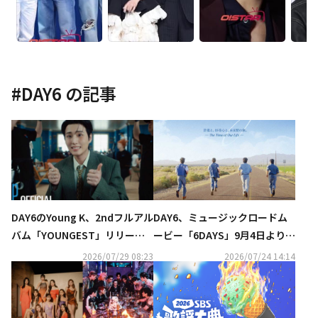
#
DAY6
の記事
DAY6のYoung K、2ndフルアル
DAY6、ミュージックロードム
バム「YOUNGEST」リリー
ービー「6DAYS」9月4日より2
ス！タイトル曲「Shut The Do
週間限定で日本公開…ポスタ
2026/07/29 08:23
2026/07/24 14:14
or」レトロな感性のMVに注目
ー・予告編公開