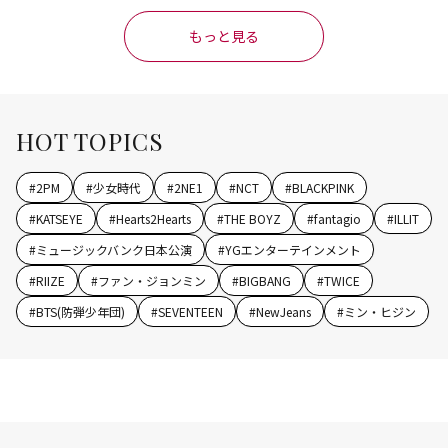
もっと見る
HOT TOPICS
#
2PM
#
少女時代
#
2NE1
#
NCT
#
BLACKPINK
#
KATSEYE
#
Hearts2Hearts
#
THE BOYZ
#
fantagio
#
ILLIT
#
ミュージックバンク日本公演
#
YGエンターテインメント
#
RIIZE
#
ファン・ジョンミン
#
BIGBANG
#
TWICE
#
BTS(防弾少年団)
#
SEVENTEEN
#
NewJeans
#
ミン・ヒジン