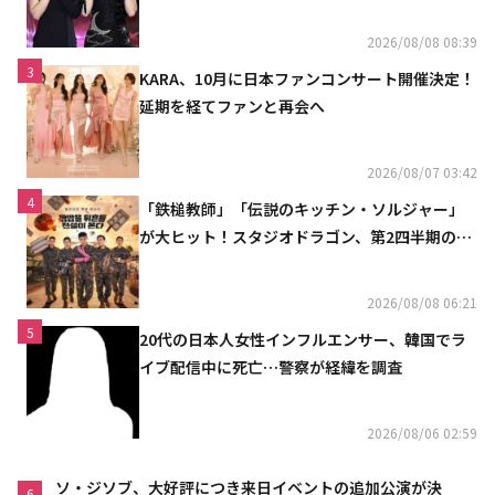
「コミュニケーション不足だった」
2026/08/08 08:39
3
KARA、10月に日本ファンコンサート開催決定！
延期を経てファンと再会へ
2026/08/07 03:42
4
「鉄槌教師」「伝説のキッチン・ソルジャー」
が大ヒット！スタジオドラゴン、第2四半期の売
上高が黒字に
2026/08/08 06:21
5
20代の日本人女性インフルエンサー、韓国でラ
イブ配信中に死亡…警察が経緯を調査
2026/08/06 02:59
ソ・ジソブ、大好評につき来日イベントの追加公演が決
6