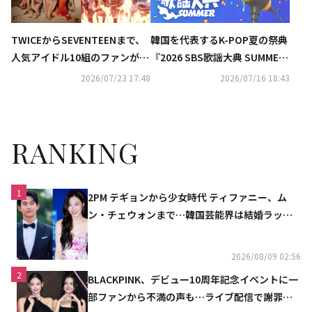
TWICEからSEVENTEENまで、
韓国を代表するK-POP夏の祭典
人気アイドル10組のファンが熾
『2026 SBS歌謡大典 SUMME
烈なバトル！新サバイバル番組
R』をU-NEXT独占で生ライブ
2026/07/23 17:48
2026/07/16 18:43
「ファンダムステージ」に注目
配信
RANKING
1
2PM テギョンから少女時代 ティファニー、ム
ン・チェウォンまで…韓国芸能界は結婚ラッシ
ュ
2026/08/09 02:56
2
BLACKPINK、デビュー10周年記念イベントに一
部ファンから不満の声も…ライブ配信で謝罪