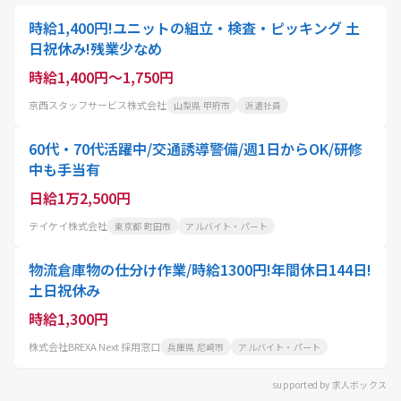
時給1,400円!ユニットの組立・検査・ピッキング 土
日祝休み!残業少なめ
時給1,400円～1,750円
京西スタッフサービス株式会社
山梨県 甲府市
派遣社員
60代・70代活躍中/交通誘導警備/週1日からOK/研修
中も手当有
日給1万2,500円
テイケイ株式会社
東京都 町田市
アルバイト・パート
物流倉庫物の仕分け作業/時給1300円!年間休日144日!
土日祝休み
時給1,300円
株式会社BREXA Next 採用窓口
兵庫県 尼崎市
アルバイト・パート
supported by 求人ボックス