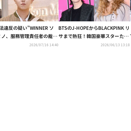
法違反の疑い”WINNER ソ
BTSのJ-HOPEからBLACKPINK リ
ミノ、服務管理責任者の裁判
サまで熱狂！韓国豪華スターたち
人として出廷
が「北中米ワールドカップ」を応
2026/07/16 14:40
2026/06/13 13:18
援