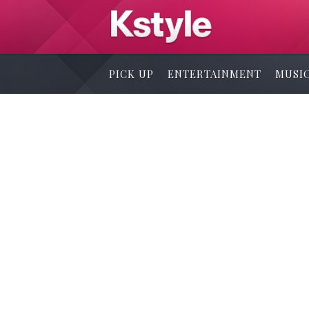
PICK UP
ENTERTAINMENT
MUSI