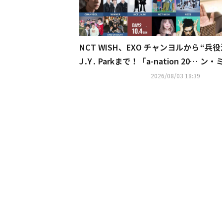
NCT WISH、EXO チャンヨルから
“兵役
J․Y․ Parkまで！「a-nation 202
ン・
6」第1弾出演アーティスト発表
に証
2026/08/03 18:39