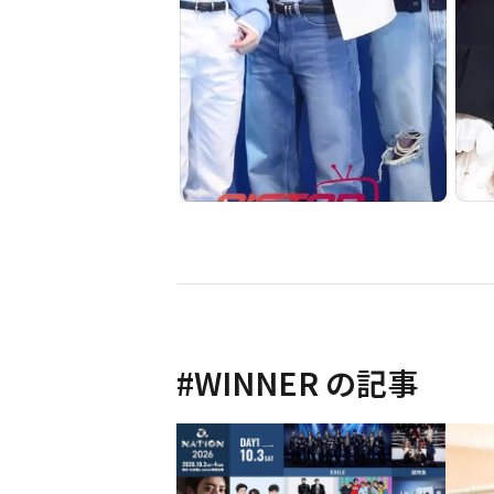
#
WINNER
の記事