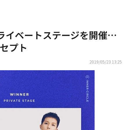
プライベートステージを開催…
セプト
2019/05/23 13:25