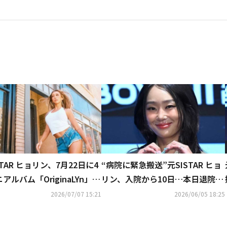
STAR ヒョリン、7月22日に4
“病院に緊急搬送”元SISTAR ヒョ
ニアルバム「OriginaLYn」で
リン、入院から10日…本日退院を
バック！セクシーな予告イメ
報告
2026/07/07 15:21
2026/06/05 18:25
公開