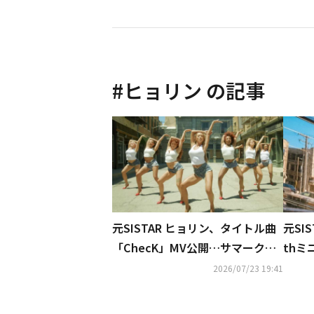
#
ヒョリン
の記事
元SISTAR ヒョリン、タイトル曲
元SI
「ChecK」MV公開…サマークイ
thミ
ーンの帰還
カム
2026/07/23 19:41
ージ