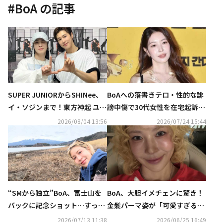
#
BoA
の記事
SUPER JUNIORからSHINee、
BoAへの落書きテロ・性的な誹
イ・ソジンまで！東方神起 ユン
謗中傷で30代女性を在宅起訴…
ホの初ソロコンサートに豪華芸
過去にも複数回にわたり罰金刑
2026/08/04 13:56
2026/07/24 15:44
能人が集結
に
“SMから独立”BoA、富士山を
BoA、大胆イメチェンに驚き！
バックに記念ショット…すっぴ
金髪パーマ姿が「可愛すぎる」
んでも抜群の美しさ「また行き
と話題
2026/07/13 11:38
2026/06/25 16:49