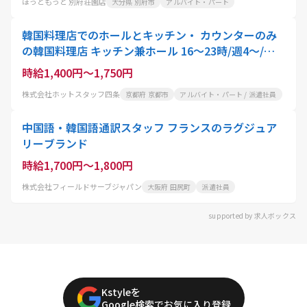
ほっともっと 別府荘園店
大分県 別府市
アルバイト・パート
韓国料理店でのホールとキッチン・ カウンターのみ
の韓国料理店 キッチン兼ホール 16～23時/週4～/時
給1400円
時給1,400円～1,750円
株式会社ホットスタッフ四条
京都府 京都市
アルバイト・パート / 派遣社員
中国語・韓国語通訳スタッフ フランスのラグジュア
リーブランド
時給1,700円～1,800円
株式会社フィールドサーブジャパン
大阪府 田尻町
派遣社員
supported by 求人ボックス
Kstyleを
Google検索でお気に入り登録