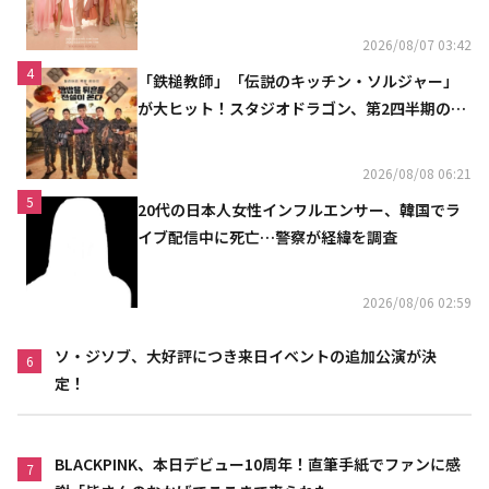
2026/08/07 03:42
4
「鉄槌教師」「伝説のキッチン・ソルジャー」
が大ヒット！スタジオドラゴン、第2四半期の売
上高が黒字に
2026/08/08 06:21
5
20代の日本人女性インフルエンサー、韓国でラ
イブ配信中に死亡…警察が経緯を調査
2026/08/06 02:59
ソ・ジソブ、大好評につき来日イベントの追加公演が決
6
定！
BLACKPINK、本日デビュー10周年！直筆手紙でファンに感
7