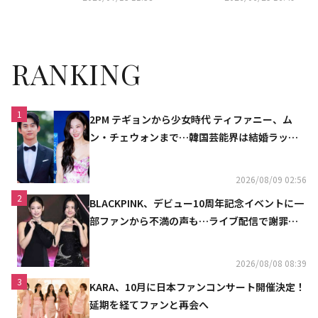
たいな」
RANKING
1
2PM テギョンから少女時代 ティファニー、ム
ン・チェウォンまで…韓国芸能界は結婚ラッシ
ュ
2026/08/09 02:56
2
BLACKPINK、デビュー10周年記念イベントに一
部ファンから不満の声も…ライブ配信で謝罪
「コミュニケーション不足だった」
2026/08/08 08:39
3
KARA、10月に日本ファンコンサート開催決定！
延期を経てファンと再会へ