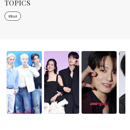
TOPICS
#
BoA