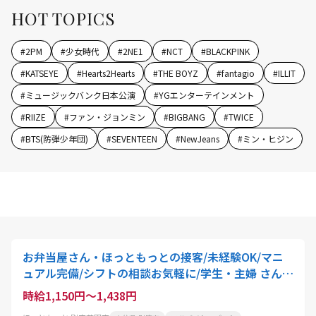
HOT TOPICS
#
2PM
#
少女時代
#
2NE1
#
NCT
#
BLACKPINK
#
KATSEYE
#
Hearts2Hearts
#
THE BOYZ
#
fantagio
#
ILLIT
#
ミュージックバンク日本公演
#
YGエンターテインメント
#
RIIZE
#
ファン・ジョンミン
#
BIGBANG
#
TWICE
#
BTS(防弾少年団)
#
SEVENTEEN
#
NewJeans
#
ミン・ヒジン
お弁当屋さん・ほっともっとの接客/未経験OK/マニ
ュアル完備/シフトの相談お気軽に/学生・主婦 さん活
躍中
時給1,150円～1,438円