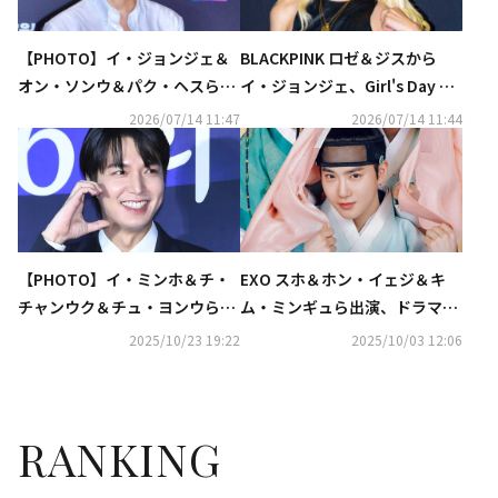
【PHOTO】イ・ジョンジェ＆
BLACKPINK ロゼ＆ジスから
オン・ソンウ＆パク・ヘスら、
イ・ジョンジェ、Girl's Day ヘ
映画「ホープ」VIP試写会に出
リまで豪華集結！映画「ホー
2026/07/14 11:47
2026/07/14 11:44
席（動画あり）
プ」VIP試写会に出席
【PHOTO】イ・ミンホ＆チ・
EXO スホ＆ホン・イェジ＆キ
チャンウク＆チュ・ヨンウら
ム・ミンギュら出演、ドラマ
「2025大韓民国大衆文化芸術
「世子が消えた」12月よりDVD
2025/10/23 19:22
2025/10/03 12:06
賞」レッドカーペットに登場
発売＆レンタル開始！
RANKING