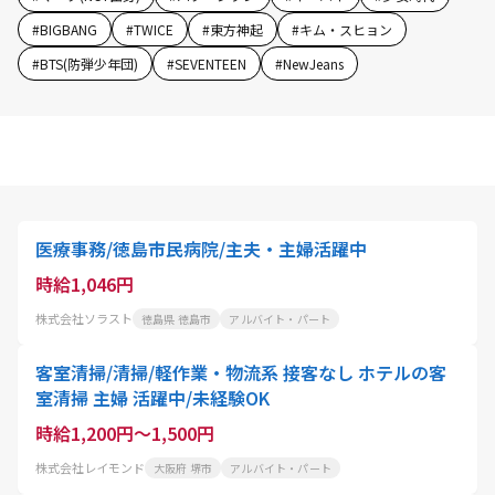
#
BIGBANG
#
TWICE
#
東方神起
#
キム・スヒョン
#
BTS(防弾少年団)
#
SEVENTEEN
#
NewJeans
医療事務/徳島市民病院/主夫・主婦活躍中
時給1,046円
株式会社ソラスト
徳島県 徳島市
アルバイト・パート
客室清掃/清掃/軽作業・物流系 接客なし ホテルの客
室清掃 主婦 活躍中/未経験OK
時給1,200円～1,500円
株式会社レイモンド
大阪府 堺市
アルバイト・パート