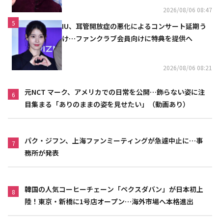
2026/08/06 08:47
5
IU、耳管開放症の悪化によるコンサート延期う
け…ファンクラブ会員向けに特典を提供へ
2026/08/06 08:21
元NCT マーク、アメリカでの日常を公開…飾らない姿に注
6
目集まる「ありのままの姿を見せたい」（動画あり）
パク・ジフン、上海ファンミーティングが急遽中止に…事
7
務所が発表
韓国の人気コーヒーチェーン「ペクスダバン」が日本初上
8
陸！東京・新橋に1号店オープン…海外市場へ本格進出