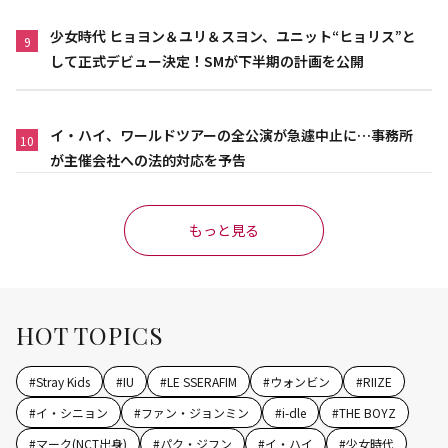
少女時代 ヒョヨン＆ユリ＆スヨン、ユニット“ヒョリス”と
9
して正式デビュー決定！SMが下半期の計画を公開
イ・ハイ、ワールドツアーの全公演が急遽中止に…事務所
10
が主催会社への法的対応を予告
もっと見る
HOT TOPICS
#
Stray Kids
#
IU
#
LE SSERAFIM
#
ウォンビン
#
RIIZE
#
イ・シニョン
#
ファン・ジョンミン
#
i-dle
#
THE BOYZ
#
マーク(NCT出身)
#
パク・ジフン
#
イ・ハイ
#
少女時代