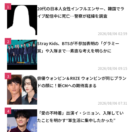
1
20代の日本人女性インフルエンサー、韓国でラ
イブ配信中に死亡…警察が経緯を調査
2026/08/06 02:59
2
Stray Kids、BTSが不参加表明の「グラミー
賞」や入隊まで…素直な考えを明らかに
2026/08/06 09:15
3
俳優ウォンビン＆RIIZE ウォンビンが同じブラン
ドの顔に！新CMへの期待高まる
2026/08/06 07:31
4
「愛の不時着」出演イ・シニョン、入隊してい
たことを明かす“軍生活に集中したかった”